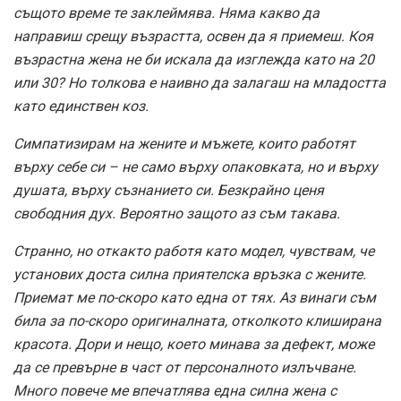
същото време те заклеймява. Няма какво да
направиш срещу възрастта, освен да я приемеш. Коя
възрастна жена не би искала да изглежда като на 20
или 30? Но толкова е наивно да залагаш на младостта
като единствен коз.
Симпатизирам на жените и мъжете, които работят
върху себе си – не само върху опаковката, но и върху
душата, върху съзнанието си. Безкрайно ценя
свободния дух. Вероятно защото аз съм такава.
Странно, но откакто работя като модел, чувствам, че
установих доста силна приятелска връзка с жените.
Приемат ме по-скоро като една от тях. Аз винаги съм
била за по-скоро оригиналната, отколкото клиширана
красота. Дори и нещо, което минава за дефект, може
да се превърне в част от персоналното излъчване.
Много повече ме впечатлява една силна жена с