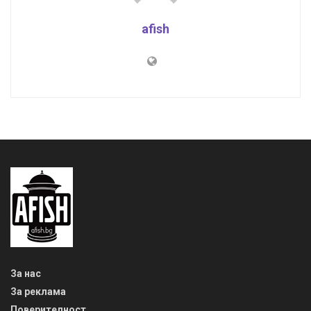
afish
За нас
За реклама
Поверителност