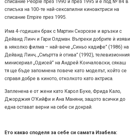
списание People през 1990 и през 1995 и е под № 84 в
списъка на 100-те най-сексапилни киноактриси на
списание Empire през 1995.
Има 4-годишен брак с Мартин Скорсезе и връзки с
Дейвид Линч и Гари Олдман. Въпреки добрите ѝ изяви
в няколко филма – най-вече „Синьо кадифе” (1986) на
Дейвид Линч, „Смъртта ѝ отива” (1992), телевизионния
минисериал „Одисей” на Андрей Кончаловски, сякаш
тя ще бъде запомнена повече като моделът, който се
справя добре в киното, отколкото като актриса.
Запленена е от жени като Карол Буке, Фрида Кало,
Джорджия O’Кийфи и Ана Маняни, защото всички до
една остават верни на себе си докрай.
Ето какво споделя за себе си самата Изабела: