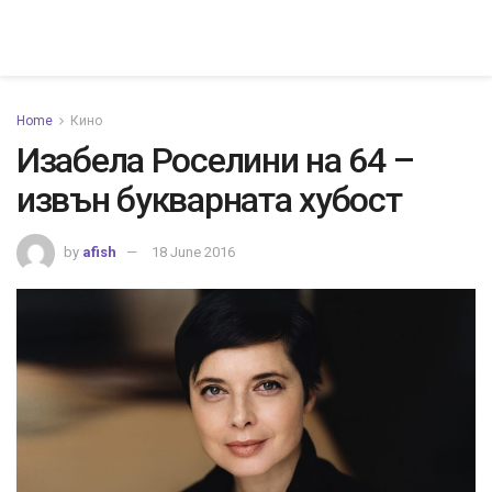
Home
Кино
Изабела Роселини на 64 –
извън букварната хубост
by
afish
18 June 2016