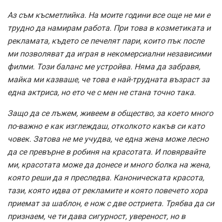
Аз съм късметлийка. На моите години все още не ми е
трудно да намирам работа. При това в козметиката и
рекламата, където се печелят пари, които пък после
ми позволяват да играя в некомерсиални независими
филми. Този баланс ме устройва. Няма да забравя,
майка ми казваше, че това е най-трудната възраст за
една актриса, но ето че с мен не стана точно така.
Защо да се лъжем, живеем в общество, за което много
по-важно е как изглеждаш, отколкото какъв си като
човек. Затова не ме учудва, че една жена може лесно
да се превърне в робиня на красотата. И повярвайте
ми, красотата може да донесе и много болка на жена,
която реши да я преследва. Каноническата красота,
тази, която идва от рекламите и която повечето хора
приемат за шаблон, е нож с две остриета. Трябва да си
признаем, че ти дава сигурност, увереност, но в