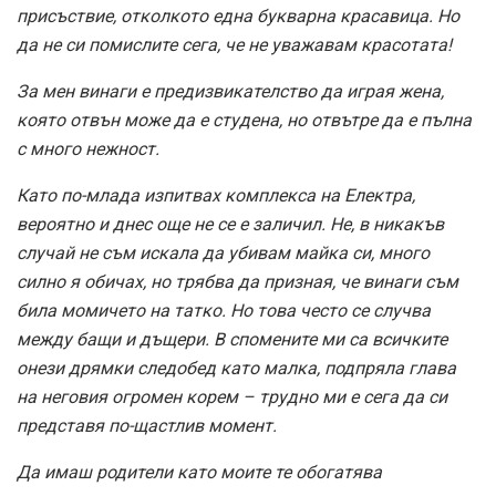
присъствие, отколкото една букварна красавица. Но
да не си помислите сега, че не уважавам красотата!
За мен винаги е предизвикателство да играя жена,
която отвън може да е студена, но отвътре да е пълна
с много нежност.
Като по-млада изпитвах комплекса на Електра,
вероятно и днес още не се е заличил. Не, в никакъв
случай не съм искала да убивам майка си, много
силно я обичах, но трябва да призная, че винаги съм
била момичето на татко. Но това често се случва
между бащи и дъщери. В спомените ми са всичките
онези дрямки следобед като малка, подпряла глава
на неговия огромен корем – трудно ми е сега да си
представя по-щастлив момент.
Да имаш родители като моите те обогатява