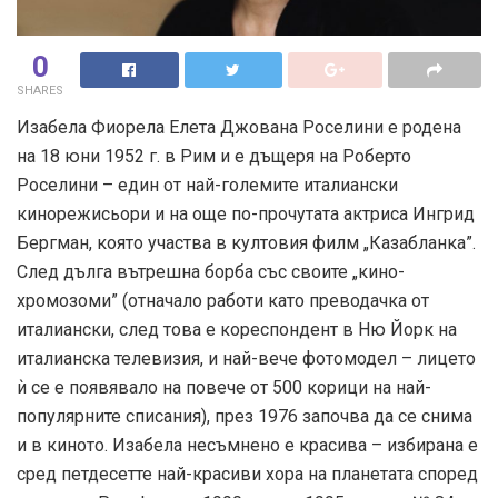
0
SHARES
Изабела Фиорела Елета Джована Роселини е родена
на 18 юни 1952 г. в Рим и е дъщеря на Роберто
Роселини – един от най-големите италиански
кинорежисьори и на още по-прочутата актриса Ингрид
Бергман, която участва в култовия филм „Казабланка”.
След дълга вътрешна борба със своите „кино-
хромозоми” (отначало работи като преводачка от
италиански, след това е кореспондент в Ню Йорк на
италианска телевизия, и най-вече фотомодел – лицето
ѝ се е появявало на повече от 500 корици на най-
популярните списания), през 1976 започва да се снима
и в киното. Изабела несъмнено е красива – избирана е
сред петдесетте най-красиви хора на планетата според