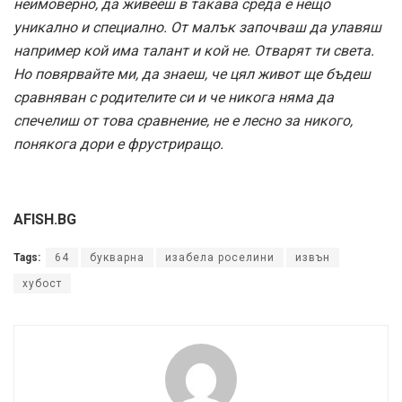
неимоверно, да живееш в такава среда е нещо
уникално и специално. От малък започваш да улавяш
например кой има талант и кой не. Отварят ти света.
Но повярвайте ми, да знаеш, че цял живот ще бъдеш
сравняван с родителите си и че никога няма да
спечелиш от това сравнение, не е лесно за никого,
понякога дори е фрустриращо.
AFISH.BG
Tags:
64
букварна
изабела роселини
извън
хубост