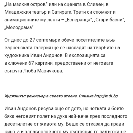
„На малкия остров” или на сцената в Сливен, в
Младежкия театър и Сатирата. Трети си спомнят и
анимационните му ленти – „Есперанца”, „Стари басни”,
„Мелодрама”…
От днес до 27 септември обаче посетителите във
варненската галерия ще се насладят на творбите на
художника Иван Андонов. В експозицията са
включени 67 картини, предоставени от неговата
съпруга Люба Маричкова.
Худжникът режисьор в своето ателие. Снимка http://mdl.bg
Иван Андонов рисува още от дете, но четката и боите
бяха неговият полет на духа най-вече през последното
десетилетие от живота му. Беше се отказал да прави
кино, а и здравословното му състояние го задържаше