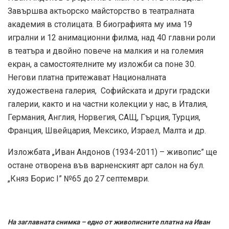
Завършва актьорско майсторство в театралната
академия в столицата. В биографията му има 19
игрални и 12 анимационни филма, над 40 главни роли
в театъра и двойно повече на малкия и на големия
екран, а самостоятелните му изложби са поне 30.
Негови платна притежават Националната
художествена галерия, Софийската и други градски
галерии, както и на частни колекции у нас, в Италия,
Германия, Англия, Норвегия, САЩ, Гърция, Турция,
Франция, Швейцария, Мексико, Израел, Малта и др.
Изложбата „Иван Андонов (1934-2011) – живопис” ще
остане отворена във варненският арт салон на бул.
„Княз Борис І” №65 до 27 септември.
На заглавната снимка – едно от живописните платна на Иван