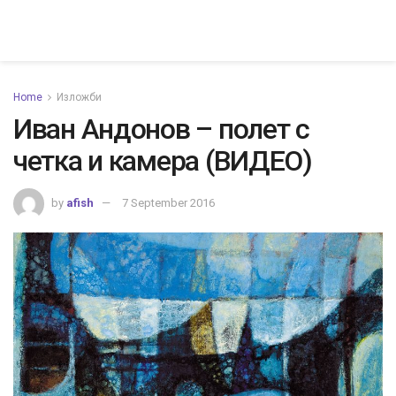
Home
Изложби
Иван Андонов – полет с
четка и камера (ВИДЕО)
by
afish
7 September 2016