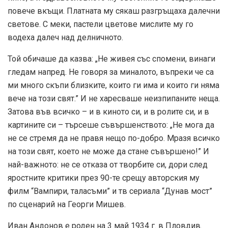
повече вкъщи. Платната му сякаш разгръщаха далечни
светове. С меки, пастели цветове мислите му го
водеха далеч над делничното.
Той обичаше да казва: „Не живея със спомени, винаги
гледам напред. Не говоря за миналото, въпреки че са
ми много скъпи близките, които ги има и които ги няма
вече на този свят.” И не харесваше неизпипаните неща.
Затова във всичко – и в киното си, и в ролите си, и в
картините си – търсеше съвършенството: „Не мога да
не се стремя да не правя нещо по-добро. Мразя всичко
на този свят, което не може да стане съвършено!” И
най-важното: не се отказа от творбите си, дори след
яростните критики през 90-те срещу авторския му
филм “Вампири, таласъми” и тв сериала “Дунав мост”
по сценарий на Георги Мишев.
Иван Андонов е роден на 3 май 1934 г. в Пловдив.