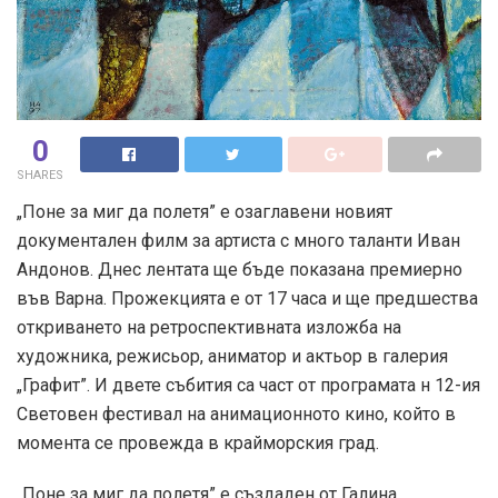
0
SHARES
„Поне за миг да полетя” е озаглавени новият
документален филм за артиста с много таланти Иван
Андонов. Днес лентата ще бъде показана премиерно
във Варна. Прожекцията е от 17 часа и ще предшества
откриването на ретроспективната изложба на
художника, режисьор, аниматор и актьор в галерия
„Графит”. И двете събития са част от програмата н 12-ия
Световен фестивал на анимационното кино, който в
момента се провежда в крайморския град.
„Поне за миг да полетя” е създаден от Галина