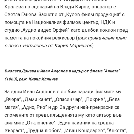
Кралева по сценарий на Влади Киров, оператор е
Светла Ганева. Заснет е от „Кулев филм продукция” с
помощта на Националния филмов център, НДК и
студио „Аудио видео Орфей” като дълбок поклон пред
паметта на покойния режисьор (
виж прикачения клип
с песен, изпълнена от Кирил Маричков
).
Виолета Донева и Иван Андонов в кадър от филма “Анкета”
(1963), реж. Кирил Илинчев
За едни Иван Андонов е любим заради филмите му
„Вчера”, „Дами канят”, „Опасен чар”, „Покрив”, „Бяла
магия”, „Адио, Рио” и др. За други най-прекрасни са
спомените от превъплъщенията му като актьор във
филмите „Отклонение”, „Един наивник на средна
възраст”, „Трудна любов”, „Иван Кондеарев”, “Анкета”,