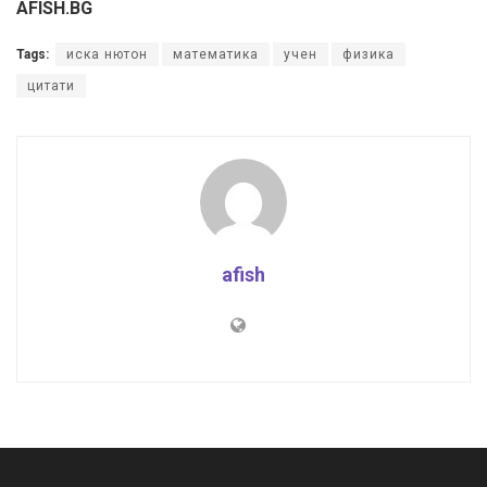
AFISH.BG
Tags:
иска нютон
математика
учен
физика
цитати
afish