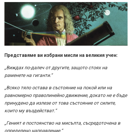
Представяме ви избрани мисли на великия учен:
„Виждах по-далеч от другите, защото стоях на
раменете на гиганти.“
„Всяко тяло остава в състояние на покой или на
равномерно праволинейно движение, докато не е бъде
принудено да излезе от това състояние от силите,
които му въздействат.“
„Геният е постоянство на мисълта, съсредоточена в
определено направление.“