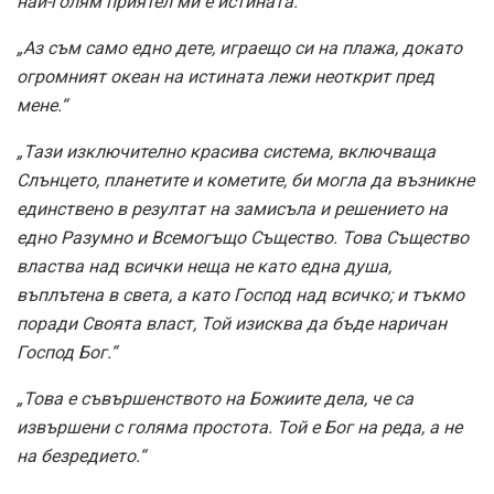
най-голям приятел ми е истината.“
„Аз съм само едно дете, играещо си на плажа, докато
огромният океан на истината лежи неоткрит пред
мене.“
„Тази изключително красива система, включваща
Слънцето, планетите и кометите, би могла да възникне
единствено в резултат на замисъла и решението на
едно Разумно и Всемогъщо Същество. Това Същество
властва над всички неща не като една душа,
въплътена в света, а като Господ над всичко; и тъкмо
поради Своята власт, Той изисква да бъде наричан
Господ Бог.“
„Това е съвършенството на Божиите дела, че са
извършени с голяма простота. Той е Бог на реда, а не
на безредието.“