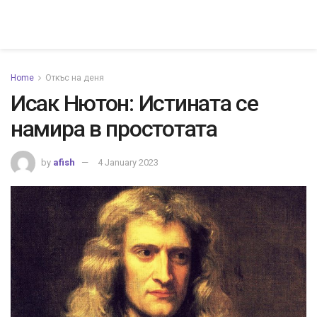
Home
Откъс на деня
Исак Нютон: Истината се
намира в простотата
by
afish
4 January 2023