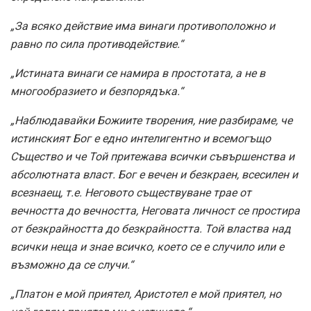
„За всяко действие има винаги противоположно и
равно по сила противодействие.“
„Истината винаги се намира в простотата, а не в
многообразието и безпорядъка.“
„Наблюдавайки Божиите творения, ние разбираме, че
истинският Бог е едно интелигентно и всемогъщо
Същество и че Той притежава всички съвършенства и
абсолютната власт. Бог е вечен и безкраен, всесилен и
всезнаещ, т.е. Неговото съществуване трае от
вечността до вечността, Неговата личност се простира
от безкрайността до безкрайността. Той властва над
всички неща и знае всичко, което се е случило или е
възможно да се случи.“
„Платон е мой приятел, Аристотел е мой приятел, но