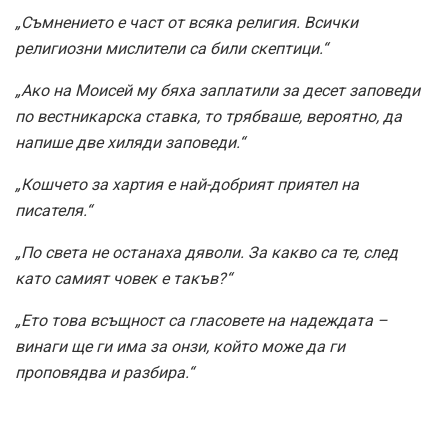
„Съмнението е част от всяка религия. Всички
религиозни мислители са били скептици.“
„Ако на Моисей му бяха заплатили за десет заповеди
по вестникарска ставка, то трябваше, вероятно, да
напише две хиляди заповеди.“
„Кошчето за хартия е най-добрият приятел на
писателя.“
„По света не останаха дяволи. За какво са те, след
като самият човек е такъв?“
„Ето това всъщност са гласовете на надеждата –
винаги ще ги има за онзи, който може да ги
проповядва и разбира.“