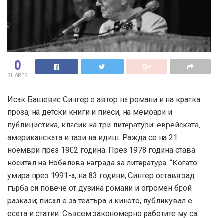
0
SHARES
Исак Башевис Сингер е автор на романи и на кратка
проза, на детски книги и пиеси, на мемоари и
публицистика, класик на три литератури: еврейската,
американската и тази на идиш. Ражда се на 21
ноември през 1902 година. През 1978 година става
носител на Нобелова награда за литература. “Когато
умира през 1991-а, на 83 години, Сингер оставя зад
гърба си повече от дузина романи и огромен брой
разкази; писал е за театъра и киното, публикувал е
есета и статии. Съвсем закономерно работите му са