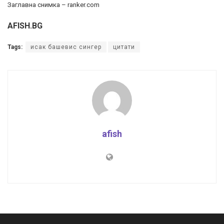
Заглавна снимка – ranker.com
AFISH.BG
Tags:
исак башевис сингер
цитати
afish