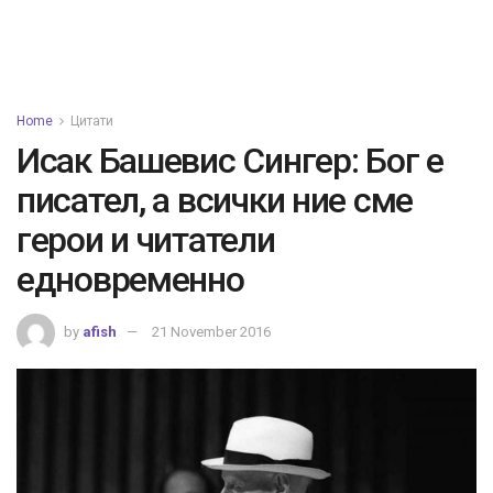
Home
Цитати
Исак Башевис Сингер: Бог е
писател, а всички ние сме
герои и читатели
едновременно
by
afish
21 November 2016