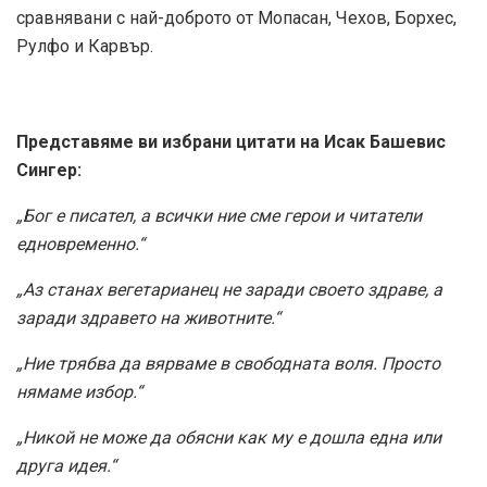
сравнявани с най-доброто от Мопасан, Чехов, Борхес,
Рулфо и Карвър.
Представяме ви избрани цитати на Исак Башевис
Сингер:
„Бог е писател, а всички ние сме герои и читатели
едновременно.“
„Аз станах вегетарианец не заради своето здраве, а
заради здравето на животните.“
„Ние трябва да вярваме в свободната воля. Просто
нямаме избор.“
„Никой не може да обясни как му е дошла една или
друга идея.“