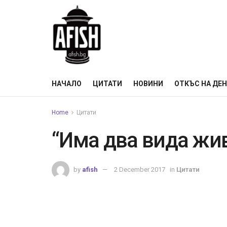
НАЧАЛО
ЦИТАТИ
НОВИНИ
ОТКЪС НА ДЕ
Home
Цитати
“Има два вида жи
by
afish
2 December 2017
in
Цитати