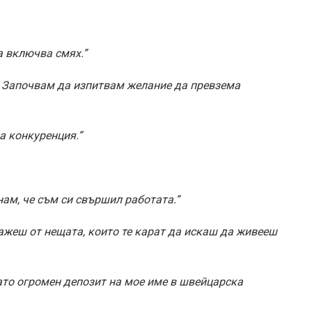
а включва смях.”
. Започвам да изпитвам желание да превзема
на конкуренция.”
нам, че съм си свършил работата.”
ажеш от нещата, които те карат да искаш да живееш
ато огромен депозит на мое име в швейцарска