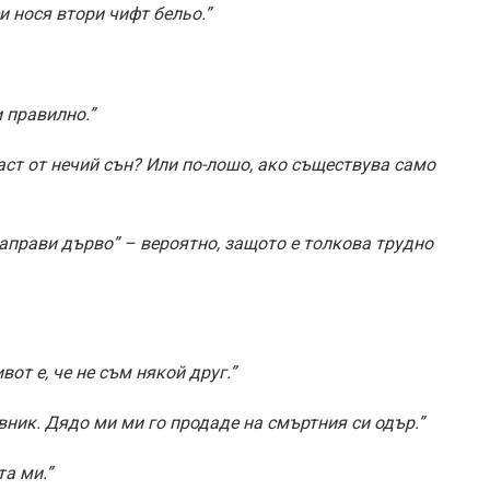
и нося втори чифт бельо.”
 правилно.”
аст от нечий сън? Или по-лошо, ако съществува само
направи дърво” – вероятно, защото е толкова трудно
от е, че не съм някой друг.”
вник. Дядо ми ми го продаде на смъртния си одър.”
та ми.”