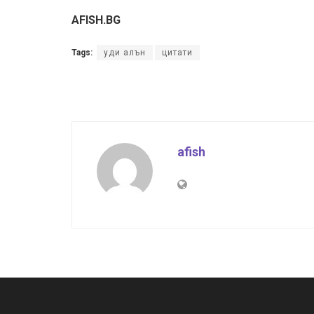
AFISH.BG
Tags:
уди алън
цитати
afish