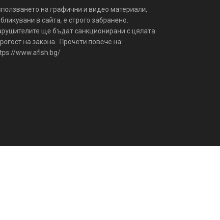
зползването на графични и видео материали,
бликувани в сайта, е строго забранено.
арушителите ще бъдат санкционирани с цялата
рогост на закона. Прочети повече на:
tps://www.afish.bg/