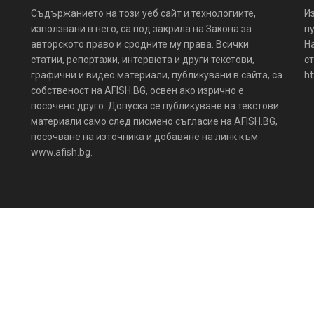
Съдържанието на този уеб сайт и технологиите,
И
използвани в него, са под закрила на Закона за
пу
авторското право и сродните му права. Всички
Н
статии, репортажи, интервюта и други текстови,
ст
графични и видео материали, публикувани в сайта, са
ht
собственост на AFISH.BG, освен ако изрично е
посочено друго. Допуска се публикуване на текстови
материали само след писмено съгласие на AFISH.BG,
посочване на източника и добавяне на линк към
www.afish.bg.