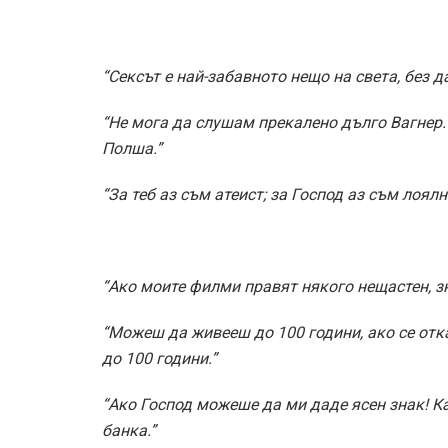
“Сексът е най-забавното нещо на света, без д
“Не мога да слушам прекалено дълго Вагнер
Полша.”
“За теб аз съм атеист; за Господ аз съм лоял
“Ако моите филми правят някого нещастен, з
“Можеш да живееш до 100 години, ако се отк
до 100 години.”
“Ако Господ можеше да ми даде ясен знак! К
банка.”