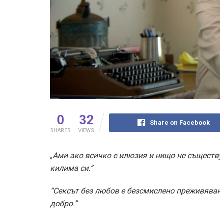
0
32
Share on Facebook
SHARES
VIEWS
„
Ами ако всичко е илюзия и нищо не съществ
килима си.”
“Сексът без любов е безсмислено преживяван
добро.”