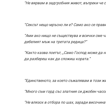
“Не вярвам в задгробния живот, въпреки че с
“Сексът нещо мръсно ли е? Само ако се прави
“Ами ако нищо не съществува и всички сме ч
дебелият мъж на третата редица?”
“Както казва поетът, „Само Господ може да 
да разбереш как да сложиш кората.”
“Единственото, за което съжалявам в този жив
“Много съм горд със златния си джобен часо
“Не влязох в отбора по шах, заради височина