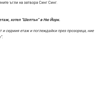
ите ъгли на затвора Синг Синг.
 етаж, хотел “Шелтън” в Ню Йорк.
т и седмия етаж и поглеждайки през прозореца, ние
”.
етаж на хотел “Шелтън”. Снимка от Иля Илф
ртинка. Няколко бели димни струи се носеха към
етажна къщурка дори беше прикрепен идиличен
ачи, които снощи изглеждаха толкова близо, бяха
железни покриви и стотици високи комини и
а обикновени котки”.