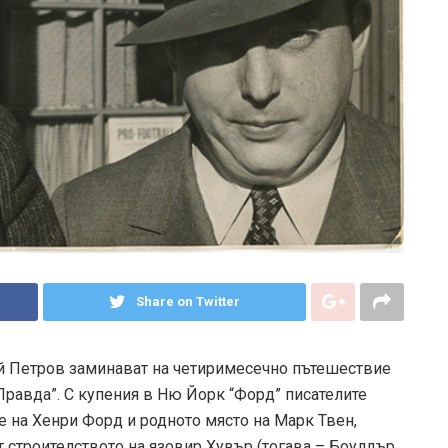
Share on Twitter
ий Петров заминават на четиримесечно пътешествие
Правда”. С купения в Ню Йорк “Форд” писателите
е на Хенри Форд и родното място на Марк Твен,
т строителството на язовир Хувър (тогава – Боулдър