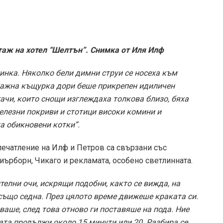
режна и гета. В Хотел “Стивънс” има три хиляди
ващи жени…
 ужасен, тъмен, нищо не може да се направи,
 на третия етаж на къщата, той се изкачва по тези
ходят по тези стълби. Довиждане, дъще.
Твой Иля “.
о покривите на индианските жилища, се появяват по-
окосват, пъргаво се изкачваха по стълбите и
а – той направил много снимки в Аризона и изпратил
т Гранд Каньон.