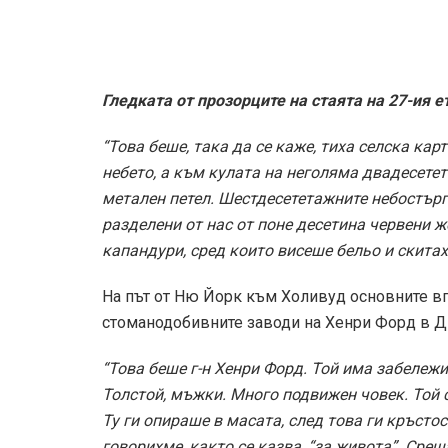
Диамантена светлина на автомобилите. Крайб
стаи. Покровителство на самотни пътешест
Добре би било да се фотографира, но денят е
безобразие”.
“Скъпа Марусик, ако индианец има апартамент
стълби от покрив на покрив. Кучетата също 
Всъщност въпросните кучета, разождащи се п
късно в “Едноетажна Америка”:
“Кучетата бягаха по домовете си, без да ни д
изчезваха във вратите”.
Илф бил изключително впечатлен от пустинят
на съпругата си няколко пощенски картички о