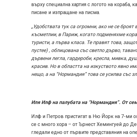
върху специална хартия с логото на кораба, к
писане и изпращане на писма.
„Удобствата тук са огромни, ако не се броят 
късметлии, в Париж, когато подменяхме кораб
туристи, а първа класа. Те правят това, защо
пустее) , облицована със светло дърво, таван
дървени легла, гардероби, кресла, мивка, ду
красив. Но в областта на изкуството явно и
нещо, а на “Нормандия” това се усилва със зл
Иля Илф на палубата на “Нормандия”. От се
Илф и Петров пристигат в Ню Йорк на 7-ми ок
се с много хора – от Ърнест Хемингуей до Де
гледали едно от първите представяния на оп