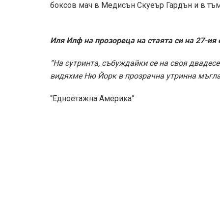
боксов мач в Медисън Скуеър Гардън и в тъмн
Иля Илф на прозореца на стаята си на 27-ия
“На сутринта, събуждайки се на своя двадесе
видяхме Ню Йорк в прозрачна утринна мъгла
“Едноетажна Америка”
Гледката от прозорците на стаята на 27-ия 
“Това беше, така да се каже, тиха селска ка
небето, а към кулата на неголяма двадесет
метален петел. Шестдесететажните небостърг
разделени от нас от поне десетина червени 
капандури, сред които висеше бельо и скитах