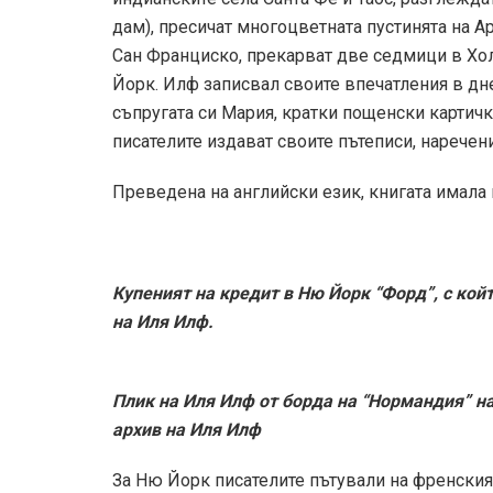
дам), пресичат многоцветната пустинята на А
Сан Франциско, прекарват две седмици в Хо
Йорк. Илф записвал своите впечатления в дн
съпругата си Мария, кратки пощенски картичк
писателите издават своите пътеписи, наречен
Преведена на английски език, книгата имала г
Купеният на кредит в Ню Йорк “Форд”, с кой
на Иля Илф.
Плик на Иля Илф от борда на “Нормандия” на
архив на Иля Илф
За Ню Йорк писателите пътували на френския