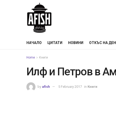
НАЧАЛО
ЦИТАТИ
НОВИНИ
ОТКЪС НА ДЕ
Home
Книги
Илф и Петров в А
by
afish
5 February 2017
in
Книги