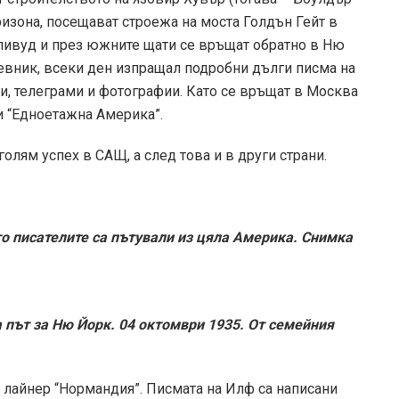
ризона, посещават строежа на моста Голдън Гейт в
ливуд и през южните щати се връщат обратно в Ню
евник, всеки ден изпращал подробни дълги писма на
и, телеграми и фотографии. Като се връщат в Москва
и “Едноетажна Америка”.
олям успех в САЩ, а след това и в други страни.
то писателите са пътували из цяла Америка. Снимка
 път за Ню Йорк. 04 октомври 1935.
От семейния
 лайнер “Нормандия”. Писмата на Илф са написани