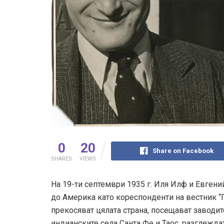
0
20
Share on Facebook
SHARES
VIEWS
На 19-ти септември 1935 г. Иля Илф и Евген
до Америка като кореспонденти на вестник “
прекосяват цялата страна, посещават заводит
индианските села Санта Фе и Таос, разглежда