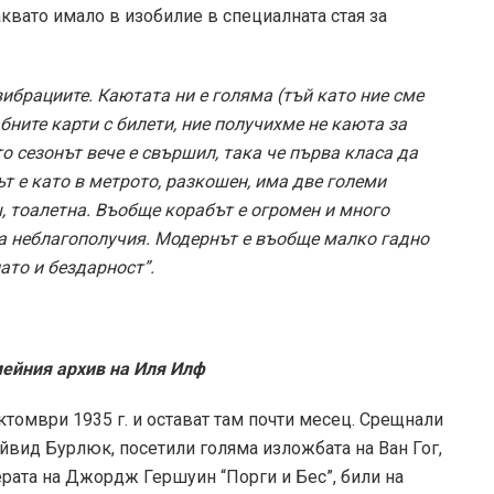
аквато имало в изобилие в специалната стая за
вибрациите. Каютата ни е голяма (тъй като ние сме
ните карти с билети, ние получихме не каюта за
то сезонът вече е свършил, така че първа класа да
ът е като в метрото, разкошен, има две големи
ш, тоалетна. Въобще корабът е огромен и много
ма неблагополучия. Модернът е въобще малко гадно
ато и бездарност”.
мейния архив на Иля Илф
томври 1935 г. и остават там почти месец. Срещнали
йвид Бурлюк, посетили голяма изложбата на Ван Гог,
ерата на Джордж Гершуин “Порги и Бес”, били на