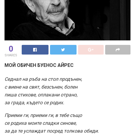
0
SHARES
МОЙ ОБИЧЕН БУЕНОС АЙРЕС
Седнал на ръба на стол продънен,
с виене на свят, безсънен, болен
пиша стихове, оплакани отрано,
за града, където се родих.
Приеми ги, приеми ги, в тебе също
се родиха моите сладки синове,
за да те услаждат посред толкова обиди.