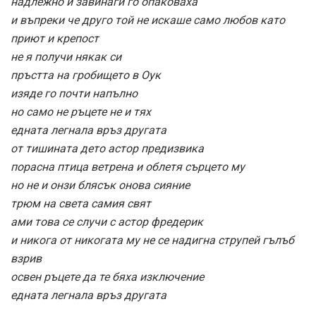
надлежно и завинаги го опаковаха
и въпреки че друго той не искаше само любов като
приют и крепост
не я получи някак си
пръстта на гробището в Оук
изяде го почти напълно
но само не ръцете не и тях
едната легнала връз другата
от тишината дето астор предизвика
порасна птица ветрена и облетя сърцето му
но не и онзи блясък онова сияние
трюм на света самия свят
ами това се случи с астор фредерик
и никога от никогата му не се надигна струпей гълъб
взрив
освен ръцете да те бяха изключение
едната легнала връз другата