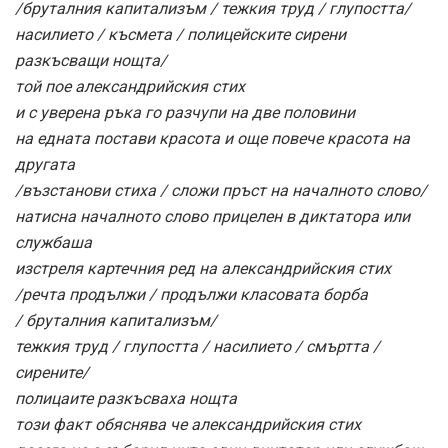
/бруталния капитализъм / тежкия труд / глупостта/
насилието / късмета / полицейските сирени
разкъсващи нощта/
той пое александрийския стих
и с уверена ръка го разчупи на две половини
на едната постави красота и още повече красота на
другата
/възстанови стиха / сложи пръст на началното слово/
натисна началното слово прицелен в диктатора или
службаша
изстреля картечния ред на александрийския стих
/речта продължи / продължи класовата борба
/ бруталния капитализъм/
тежкия труд / глупостта / насилието / смъртта /
сирените/
полицаите разкъсваха нощта
този факт обяснява че александрийския стих