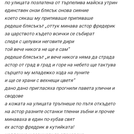
по улицата позлатена от търпелива майска утрин
единствен онзи блясък онова сияние
което сякаш му припяваше припяваше
редеше блясъкът „оттук минава астор фредерик
за царството където всички се събират
следя с целувки неговите дири
той вече никога не ще е сам“
редеше блясъкът „и вече никога няма да страда
астор от град в град и горе на небето ще тактува
сърцето му младежко хода на луните
и ще се храни с вехнещи цветя“
дано дано пригласяха прогнили павета улични и
сводове
а кожата на улицата тръпнеше по пътя откъдето
на астор разните останки тленни зъбни и прочее
минаваха в един по-хубав свят
ех астор фредрик в кутийката!