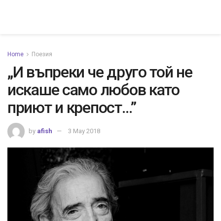
Home
Поезия
„И въпреки че друго той не
искаше само любов като
приют и крепост…”
by
afish
3 May 2018