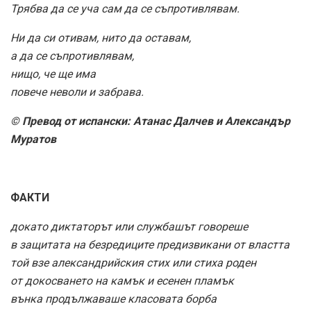
Трябва да се уча сам да се съпротивлявам.
Ни да си отивам, нито да оставам,
а да се съпротивлявам,
нищо, че ще има
повече неволи и забрава.
© Превод от испански: Атанас Далчев и Александър
Муратов
ФАКТИ
докато диктаторът или службашът говореше
в защитата на безредиците предизвикани от властта
той взе александрийския стих или стиха роден
от докосването на камък и есенен пламък
вънка продължаваше класовата борба