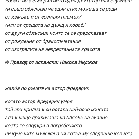
досега не е съборил нито един диктатор или службаш
/и също обяснява че един стих може да се роди
от камъка и от есенния пламък/
/или от срещата на дъжд и кораб/
от други сблъсъци които се се предсказват
от рождения от бракосъчетания
от изстрелите на непрестанната красота
© Превод от испански: Никола Инджов
жалба по ръцете на астор фредерик
когато астор фредерик умря
той сви крилца и си остави най-вече мъките
ала и нещо приличащо на блясък на сияние
което го сподири в погребението
ни куче нито мъж жена ни котка му следваше ковчега