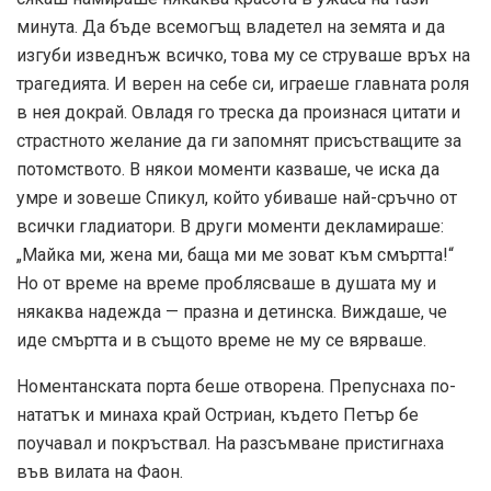
минута. Да бъде всемогъщ владетел на земята и да
изгуби изведнъж всичко, това му се струваше връх на
трагедията. И верен на себе си, играеше главната роля
в нея докрай. Овладя го треска да произнася цитати и
страстното желание да ги запомнят присъстващите за
потомството. В някои моменти казваше, че иска да
умре и зовеше Спикул, който убиваше най-сръчно от
всички гладиатори. В други моменти декламираше:
„Майка ми, жена ми, баща ми ме зоват към смъртта!“
Но от време на време проблясваше в душата му и
някаква надежда — празна и детинска. Виждаше, че
иде смъртта и в същото време не му се вярваше.
Номентанската порта беше отворена. Препуснаха по-
нататък и минаха край Остриан, където Петър бе
поучавал и покръствал. На разсъмване пристигнаха
във вилата на Фаон.