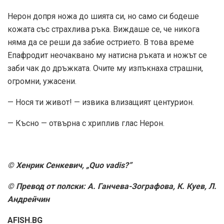
Нерон допря ножа до шията си, но само си бодеше
кожата със страхлива ръка. Виждаше се, че никога
няма да се реши да забие острието. В това време
Епафродит неочаквано му натисна ръката и ножът се
заби чак до дръжката. Очите му изпъкнаха страшни,
огромни, ужасени.
— Нося ти живот! — извика влизащият центурион.
— Късно — отвърна с хриплив глас Нерон.
© Хенрик Сенкевич, „Quo vadis?”
© Превод от полски: А. Ганчева-Зографова, К. Куев, Л.
Андрейчин
AFISH.BG