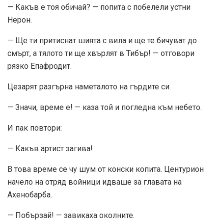
— Какъв е тоя обичай? — попита с побелели устни
Нерон.
— Ще ти притиснат шията с вила и ще те бичуват до
смърт, а тялото ти ще хвърлят в Тибър! — отговори
рязко Епафродит.
Цезарят разгърна наметалото на гърдите си.
— Значи, време е! — каза той и погледна към небето.
И пак повтори:
— Какъв артист загива!
В това време се чу шум от конски копита. Центурион
начело на отряд войници идваше за главата на
Ахенобарба.
— Побързай! — завикаха околните.