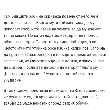
Там бившите роби не скриваха повече от него, че е
дошъл часът на смъртта му, и той заповяда да му
изкопаят гроб, като легне на земята, за да му вземат
точно мярка. Но като гледаше изхвърляната пръст,
обхвана го страх. Тлъстото му лице побледня, а по
челото му като утринна роса избиха капки пот. Започна
да протака. С разтреперан и в същото време актьорски
глас заяви, че минутата още не е дошла, и започна пак
да цитира. После взе да моли да изгорят тялото му.
„Какъв артист загива!“ — повтаряше той сякаш с
учудване.
В това време пристигна вестителят на Фаон с известие,
че сенатът е издал присъда и че той, като „parricida“,
трябва да бъде наказан според стария обичай.