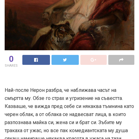
0
SHARES
Най-после Нерон разбра, че наближава часът на
смъртта му. Обзе го страх и угризение на съвестта.
Казваше, че вижда пред себе си някаква тъмнина като
черен облак, а от облака се надвесват лица, в които
разпознава майка си, жена си и брат си. Зъбите му
тракаха от ужас, но все пак комедиантската му душа
сякаш намираше някаква красота в ужаса на тази