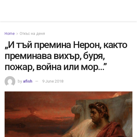
Home
Откъс на деня
„И тъй премина Нерон, както
преминава вихър, буря,
пожар, война или мор…”
by
afish
9 June 2018