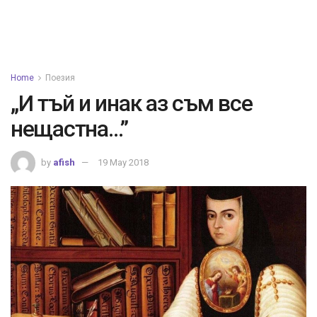
Home
Поезия
„И тъй и инак аз съм все
нещастна…”
by
afish
19 May 2018