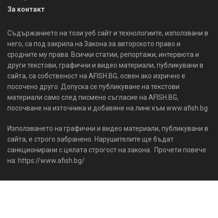
За контакт
Съдържанието на този уеб сайт и технологиите, използвани в
него, са под закрила на Закона за авторското право и
сродните му права. Всички статии, репортажи, интервюта и
други текстови, графични и видео материали, публикувани в
сайта, са собственост на AFISH.BG, освен ако изрично е
посочено друго. Допуска се публикуване на текстови
материали само след писмено съгласие на AFISH.BG,
посочване на източника и добавяне на линк към www.afish.bg.
Използването на графични и видео материали, публикувани в
сайта, е строго забранено. Нарушителите ще бъдат
санкционирани с цялата строгост на закона. Прочети повече
на: https://www.afish.bg/