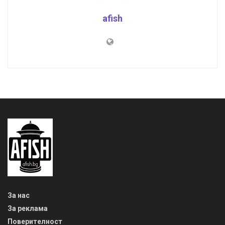
afish
За нас
За реклама
Поверителност