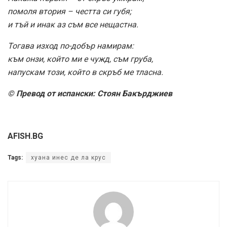
помоля втория – честта си губя;
и тъй и инак аз съм все нещастна.
Тогава изход по-добър намирам:
към онзи, който ми е чужд, съм груба,
напускам този, който в скръб ме тласна.
© Превод от испански: Стоян Бакърджиев
AFISH.BG
Tags:
хуана инес де ла крус