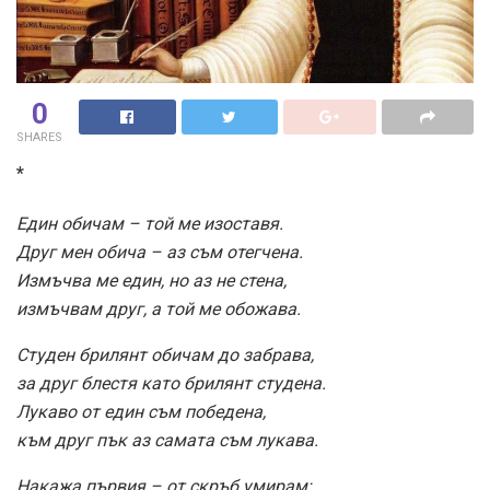
0
SHARES
*
Един обичам – той ме изоставя.
Друг мен обича – аз съм отегчена.
Измъчва ме един, но аз не стена,
измъчвам друг, а той ме обожава.
Студен брилянт обичам до забрава,
за друг блестя като брилянт студена.
Лукаво от един съм победена,
към друг пък аз самата съм лукава.
Накажа първия – от скръб умирам;