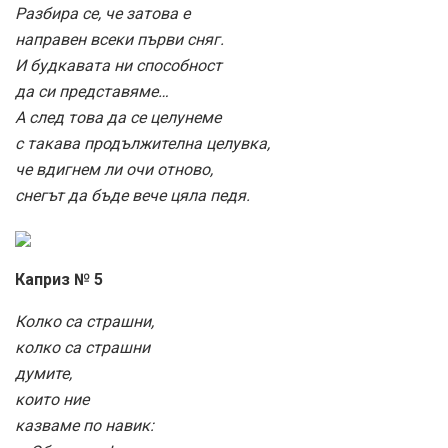
Разбира се, че затова е
направен всеки първи сняг.
И будкавата ни способност
да си представяме…
А след това да се целунеме
с такава продължителна целувка,
че вдигнем ли очи отново,
снегът да бъде вече цяла педя.
Каприз № 5
Колко са страшни,
колко са страшни
думите,
които ние
казваме по навик: