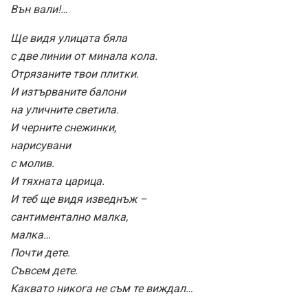
Вън вали!…
Ще видя улицата бяла
с две линии от минала кола.
Отрязаните твои плитки.
И изтърваните балони
на уличните светила.
И черните снежинки,
нарисувани
с молив.
И тяхната царица.
И теб ще видя изведнъж –
сантиментално малка,
малка…
Почти дете.
Съвсем дете.
Каквато никога не съм те виждал…