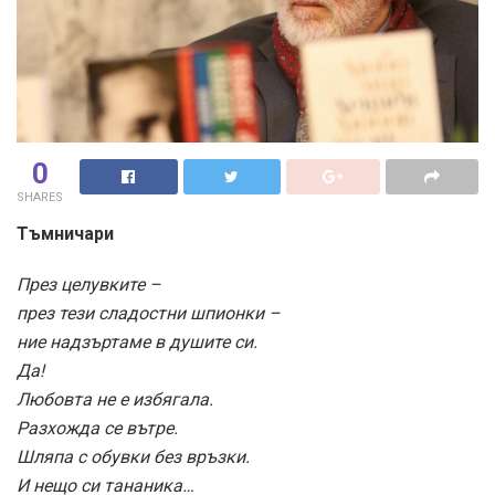
0
SHARES
Тъмничари
През целувките –
през тези сладостни шпионки –
ние надзъртаме в душите си.
Да!
Любовта не е избягала.
Разхожда се вътре.
Шляпа с обувки без връзки.
И нещо си тананика…