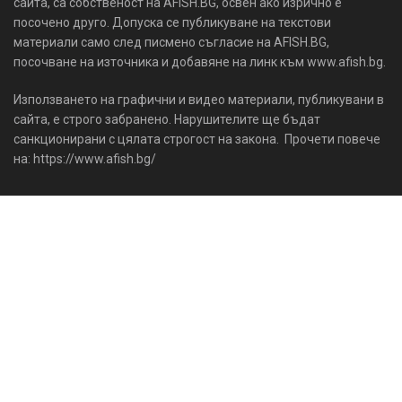
сайта, са собственост на AFISH.BG, освен ако изрично е
посочено друго. Допуска се публикуване на текстови
материали само след писмено съгласие на AFISH.BG,
посочване на източника и добавяне на линк към www.afish.bg.
Използването на графични и видео материали, публикувани в
сайта, е строго забранено. Нарушителите ще бъдат
санкционирани с цялата строгост на закона. Прочети повече
на: https://www.afish.bg/