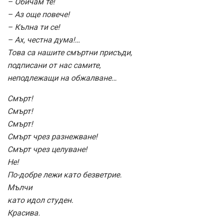
– Обичам те!
– Аз още повече!
– Кълна ти се!
– Ах, честна дума!…
Това са нашите смъртни присъди,
подписани от нас самите,
неподлежащи на обжалване…
Смърт!
Смърт!
Смърт!
Смърт чрез разнежване!
Смърт чрез целуване!
Не!
По-добре лежи като безветрие.
Мълчи
като идол студен.
Красива.