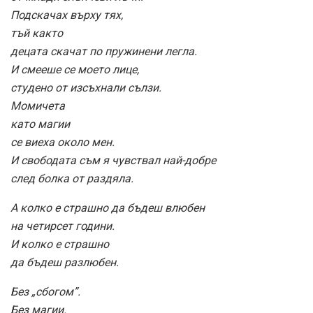
Подскачах върху тях,
тъй както
децата скачат по пружинени легла.
И смееше се моето лице,
студено от изсъхнали сълзи.
Момичета
като магии
се виеха около мен.
И свободата съм я чувствал най-добре
след болка от раздяла.
А колко е страшно да бъдеш влюбен
на четирсет години.
И колко е страшно
да бъдеш разлюбен.
Без „сбогом”.
Без магии.