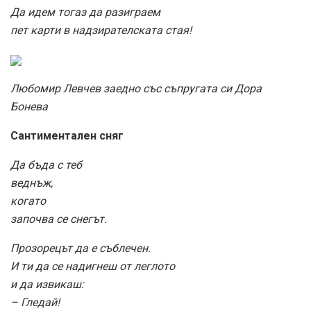
Да идем тогаз да разиграем
пет карти в надзирателската стая!
Любомир Левчев заедно със съпругата си Дора
Бонева
Сантиментален сняг
Да бъда с теб
веднъж,
когато
започва се снегът.
Прозорецът да е съблечен.
И ти да се надигнеш от леглото
и да извикаш:
– Гледай!