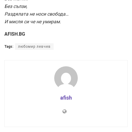
Без сълзи,
Раздялата не носи свобода…
И мисля си че не умирам.
AFISH.BG
Tags:
любомир левчев
afish