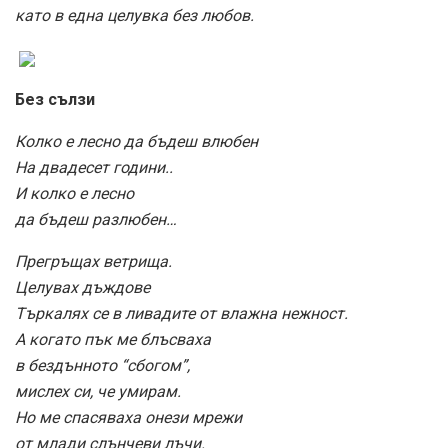
като в една целувка без любов.
Без сълзи
Колко е лесно да бъдеш влюбен
На двадесет години..
И колко е лесно
да бъдеш разлюбен…
Прегръщах ветрища.
Целувах дъждове
Търкалях се в ливадите от влажна нежност.
А когато пък ме блъсваха
в бездънното “сбогом”,
мислех си, че умирам.
Но ме спасяваха онези мрежи
от млади слънчеви лъчи.