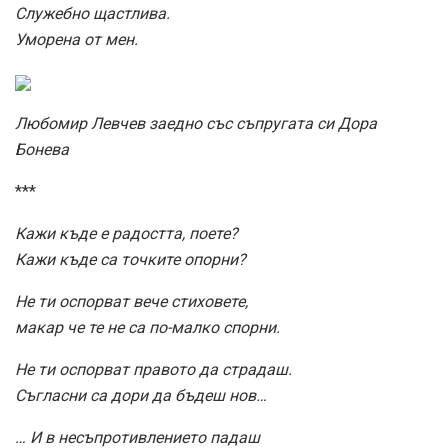
Служебно щастлива.
Уморена от мен.
Любомир Левчев заедно със съпругата си Дора
Бонева
***
Кажи къде е радостта, поете?
Кажи къде са точките опорни?
Не ти оспорват вече стиховете,
макар че те не са по-малко спорни.
Не ти оспорват правото да страдаш.
Съгласни са дори да бъдеш нов…
… И в несъпротивлението падаш