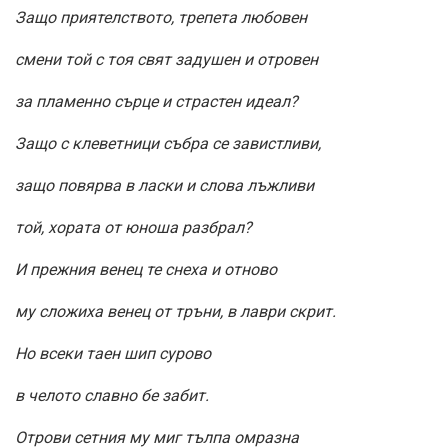
Защо приятелството, трепета любовен
смени той с тоя свят задушен и отровен
за пламенно сърце и страстен идеал?
Защо с клеветници събра се завистливи,
защо повярва в ласки и слова лъжливи
той, хората от юноша разбрал?
И прежния венец те снеха и отново
му сложиха венец от тръни, в лаври скрит.
Но всеки таен шип сурово
в челото славно бе забит.
Отрови сетния му миг тълпа омразна