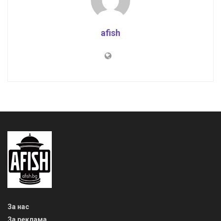
afish
За нас
За реклама