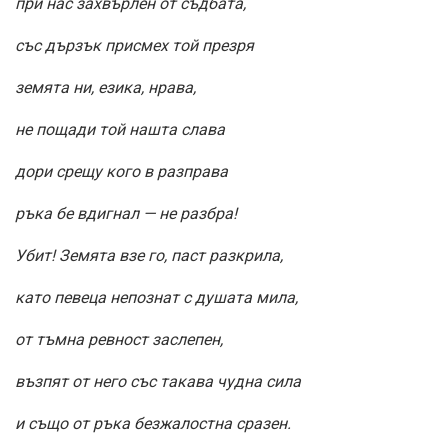
при нас захвърлен от съдбата,
със дързък присмех той презря
земята ни, езика, нрава,
не пощади той нашта слава
дори срещу кого в разправа
ръка бе вдигнал — не разбра!
Убит! Земята взе го, паст разкрила,
като певеца непознат с душата мила,
от тъмна ревност заслепен,
възпят от него със такава чудна сила
и също от ръка безжалостна сразен.