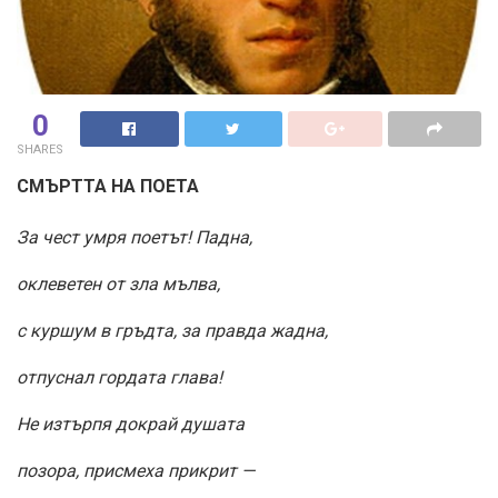
0
SHARES
СМЪРТТА НА ПОЕТА
За чест умря поетът! Падна,
оклеветен от зла мълва,
с куршум в гръдта, за правда жадна,
отпуснал гордата глава!
Не изтърпя докрай душата
позора, присмеха прикрит —