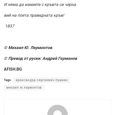
И няма да измиете с кръвта си черна
вий на поета праведната кръв!
1837
© Михаил Ю. Лермонтов
© Превод от руски: Андрей Германов
AFISH.BG
Tags:
арександър сергеевич пушкин
михаил ю лермонтов