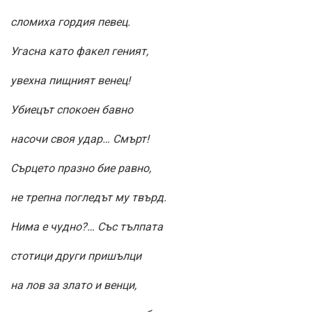
сломиха гордия певец.
Угасна като факел геният,
увехна пищният венец!
Убиецът спокоен бавно
насочи своя удар… Смърт!
Сърцето празно бие равно,
не трепна погледът му твърд.
Нима е чудно?… Със тълпата
стотици други пришълци
на лов за злато и венци,