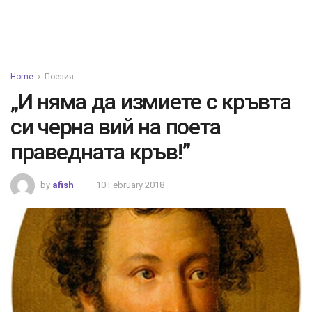
Home
Поезия
„И няма да измиете с кръвта
си черна вий на поета
праведната кръв!”
by
afish
10 February 2018