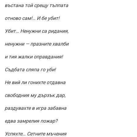
въстана той срещу тълпата
отново сам!… И бе убит!
Убит… Ненужни са ридания,
ненужни — празните хвалби
и тия жалки оправдания!
Съдбата сляпа го уби!
Не вий ли гонихте отдавна
свободния му дързък дар,
раздувахте в игра забавна
едва замрелия пожар?
Успяхте… Сетните мъчения