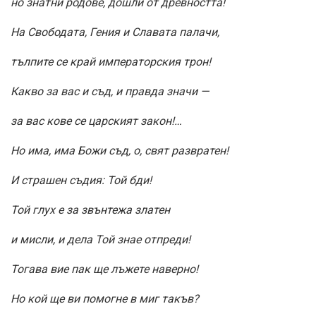
но знатни родове, дошли от древността!
На Свободата, Гения и Славата палачи,
тълпите се край императорския трон!
Какво за вас и съд, и правда значи —
за вас кове се царският закон!…
Но има, има Божи съд, о, свят развратен!
И страшен съдия: Той бди!
Той глух е за звънтежа златен
и мисли, и дела Той знае отпреди!
Тогава вие пак ще лъжете наверно!
Но кой ще ви помогне в миг такъв?