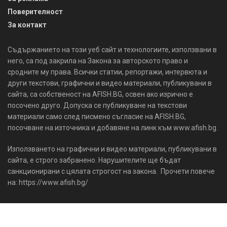
Поверителност
За контакт
Съдържанието на този уеб сайт и технологиите, използвани в
него, са под закрила на Закона за авторското право и
сродните му права. Всички статии, репортажи, интервюта и
други текстови, графични и видео материали, публикувани в
сайта, са собственост на AFISH.BG, освен ако изрично е
посочено друго. Допуска се публикуване на текстови
материали само след писмено съгласие на AFISH.BG,
посочване на източника и добавяне на линк към www.afish.bg.
Използването на графични и видео материали, публикувани в
сайта, е строго забранено. Нарушителите ще бъдат
санкционирани с цялата строгост на закона. Прочети повече
на: https://www.afish.bg/