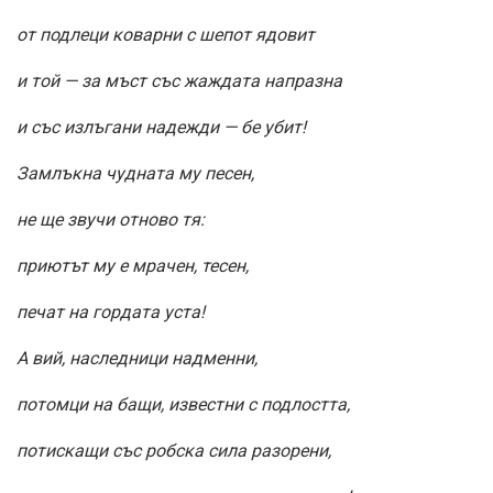
от подлеци коварни с шепот ядовит
и той — за мъст със жаждата напразна
и със излъгани надежди — бе убит!
Замлъкна чудната му песен,
не ще звучи отново тя:
приютът му е мрачен, тесен,
печат на гордата уста!
А вий, наследници надменни,
потомци на бащи, известни с подлостта,
потискащи със робска сила разорени,