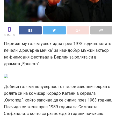
0
SHARES
Първият му голям успех идва през 1978 година, когато
печели „Сребърна мечка“ за най-добър мъжки актьор
на филмовия фестивал в Берлин за ролята си в
драмата „Ернесто“.
Добива голяма популярност от телевизионния екран с
ролята си на комисар Корадо Катани в сериала
„Октопод“, който започва да се снима през 1983 година.
Плачидо се жени през 1989 година за Симонета
Стефанели, с която се развежда 5 години по-късно.