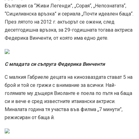
България са “Живи Легенди”, „Сорая“, „Непознатата“,
“Сицилианска връзка” и сериала „Почти идеален баща“.
През лятото на 2012 г. актьорът се ожени, след
десетгодишна връзка, за 29-годишната тогава актриса
Федерика Винченти, от която има едно дете.
С младата си съпруга Федерика Винченти
С малкия Габриеле децата на кинозваздата стават 5 на
брой и той се грижи с внимание за всички. Най-
голямате му дъщеря Виоланте е поела по пътя на баща
си и вече е сред известните итаиански актриси.
Миналата година тя участва във филма „7 минути”,
режисиран от баща й.