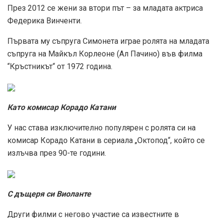
През 2012 се жени за втори път – за младата актриса
Федерика Винченти.
Първата му съпруга Симонета играе ролята на младата
съпруга на Майкъл Корлеоне (Ал Пачино) във филма
“Кръстникът“ от 1972 година.
Като комисар Корадо Катани
У нас става изключително популярен с ролята си на
комисар Корадо Катани в сериала „Октопод“, който се
излъчва през 90-те години.
С дъщеря си Виоланте
Други филми с негово участие са известните в