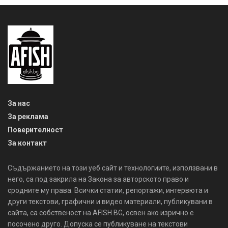
За нас
За реклама
Поверителност
За контакт
Съдържанието на този уеб сайт и технологиите, използвани в
него, са под закрила на Закона за авторското право и
сродните му права. Всички статии, репортажи, интервюта и
други текстови, графични и видео материали, публикувани в
сайта, са собственост на AFISH.BG, освен ако изрично е
посочено друго. Допуска се публикуване на текстови