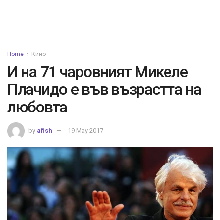
Home
Кино
И на 71 чаровният Микеле
Плачидо е във възрастта на
любовта
by
afish
19 May 2017