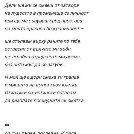
Дали ще ми се смееш от затвора
на лудостта в променяща се личност
или ще ме сънуваш сред простора
на моята красива безграничност –
ще стъпвам върху раните по тебе,
оставени от вълчите ми зъби,
ще сграбча отреденото ми време
без нито миг да се загуби…
И мой ще е дори смеха ти грапав
и мисълта на всяка твоя клетка.
Отивайки си, истински оставам,
да разплатя последната си сметка.
**
Аз съм първа, последна. И бяла.