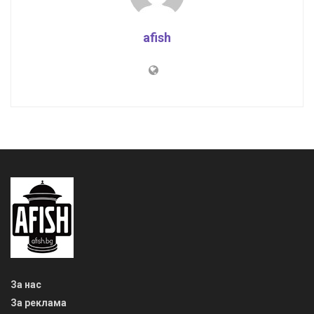
afish
За нас
За реклама