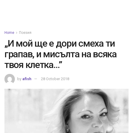
Home
Поезия
„И мой ще е дори смеха ти
грапав, и мисълта на всяка
твоя клетка…”
by
afish
28 October 2018