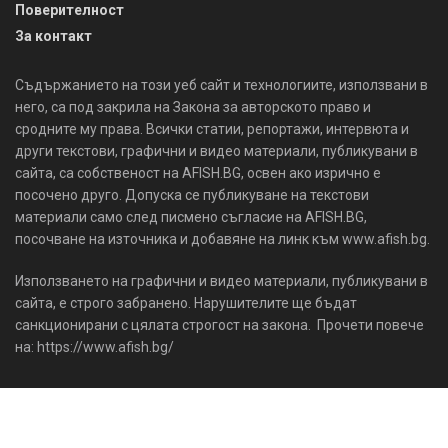
Поверителност
За контакт
Съдържанието на този уеб сайт и технологиите, използвани в
него, са под закрила на Закона за авторското право и
сродните му права. Всички статии, репортажи, интервюта и
други текстови, графични и видео материали, публикувани в
сайта, са собственост на AFISH.BG, освен ако изрично е
посочено друго. Допуска се публикуване на текстови
материали само след писмено съгласие на AFISH.BG,
посочване на източника и добавяне на линк към www.afish.bg.
Използването на графични и видео материали, публикувани в
сайта, е строго забранено. Нарушителите ще бъдат
санкционирани с цялата строгост на закона. Прочети повече
на: https://www.afish.bg/