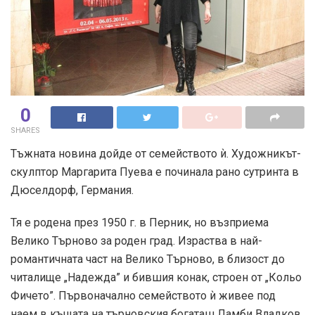
0
SHARES
Тъжната новина дойде от семейството ѝ. Художникът-
скулптор Маргарита Пуева е починала рано сутринта в
Дюселдорф, Германия.
Тя е родена през 1950 г. в Перник, но възприема
Велико Търново за роден град. Израства в най-
романтичната част на Велико Търново, в близост до
читалище „Надежда” и бившия конак, строен от „Кольо
Фичето”. Първоначално семейството ѝ живее под
наем в къщата на търновския богаташ Ламби Владков,