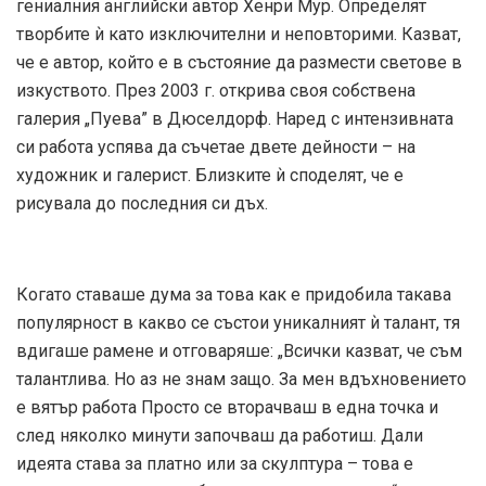
гениалния английски автор Хенри Мур. Определят
творбите ѝ като изключителни и неповторими. Казват,
че е автор, който е в състояние да размести светове в
изкуството. През 2003 г. открива своя собствена
галерия „Пуева” в Дюселдорф. Наред с интензивната
си работа успява да съчетае двете дейности – на
художник и галерист. Близките ѝ споделят, че е
рисувала до последния си дъх.
Когато ставаше дума за това как е придобила такава
популярност в какво се състои уникалният ѝ талант, тя
вдигаше рамене и отговаряше: „Всички казват, че съм
талантлива. Но аз не знам защо. За мен вдъхновението
е вятър работа Просто се вторачваш в една точка и
след няколко минути започваш да работиш. Дали
идеята става за платно или за скулптура – това е