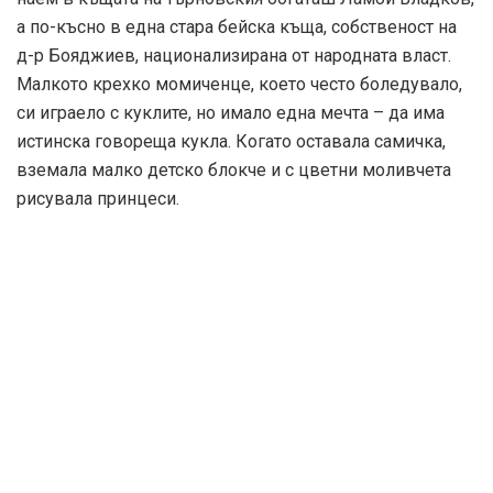
а по-късно в една стара бейска къща, собственост на
д-р Бояджиев, национализирана от народната власт.
Малкото крехко момиченце, което често боледувало,
си играело с куклите, но имало една мечта – да има
истинска говореща кукла. Когато оставала самичка,
вземала малко детско блокче и с цветни моливчета
рисувала принцеси.