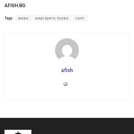
AFISH.BG
Tags:
живи
маргарита пуева
свят
afish