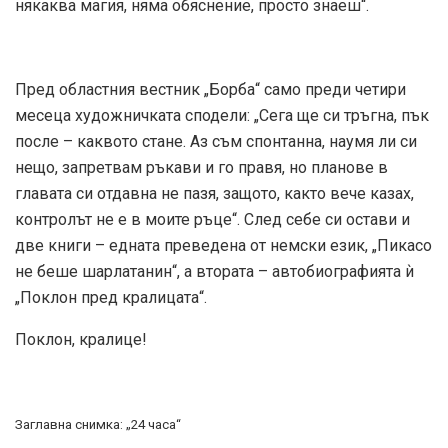
някаква магия, няма обяснение, просто знаеш“.
Пред областния вестник „Борба“ само преди четири
месеца художничката сподели: „Сега ще си тръгна, пък
после – каквото стане. Аз съм спонтанна, наумя ли си
нещо, запретвам ръкави и го правя, но планове в
главата си отдавна не пазя, защото, както вече казах,
контролът не е в моите ръце“. След себе си остави и
две книги – едната преведена от немски език, „Пикасо
не беше шарлатанин“, а втората – автобиографията ѝ
„Поклон пред кралицата“.
Поклон, кралице!
Заглавна снимка: „24 часа“