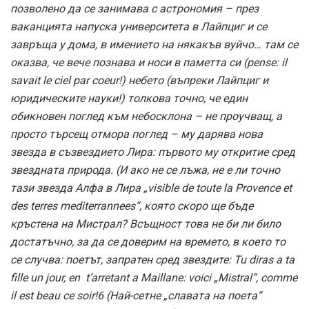
позволено да се занимава с астрономия – през
ваканцията напуска университета в Лайпциг и се
завръща у дома, в имението на някакъв вуйчо… там се
оказва, че вече познава и носи в паметта си (pense: il
savait le ciel par coeur!) небето (въпреки Лайпциг и
юридическите науки!) толкова точно, че един
обикновен поглед към небосклона – не проучващ, а
просто търсещ отмора поглед – му дарява нова
звезда в съзвездието Лира: първото му откритие сред
звездната природа. (И ако не се лъжа, не е ли точно
тази звезда Алфа в Лира „visible de toute la Provence et
des terres mediterrannees“, която скоро ще бъде
кръстена на Мистрал? Всъщност това не би ли било
достатъчно, за да се доверим на времето, в което то
се случва: поетът, запратен сред звездите: Tu diras a ta
fille un jour, en t’arretant a Maillane: voici „Mistral“, comme
il est beau ce soir!6 (Най-сетне „славата на поета“