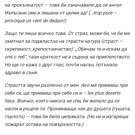
на прокълнатост – това би означавало да си ангел.
Излъгани сме и лишени от целия ад! (…trop pure –
provoque un vent de dedain!)
Защо ти пиша всичко това. От страх, може би, че би ме
сметнал за подвластна на страсти натура (страст –
скрепеност, крепостничество). „Обичам те и искам да
спя с теб“, тази краткост не е съдена на приятелството.
Но ще го кажа с друг глас, почти насън, потънала
здраво в съня.
Страстта звучи различно от мен. Ако ме приемеш при
себе си, ще приемеш при себе си и – les plus deserts
lieux. Всичко, което никога не спи, би желало да се
наспи в ръцете ти. Проникваща чак до душата (гушата,
гърлото) – това би била целувката. (Но не и изгаряща:
пожарът остава на повърхността.)