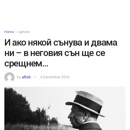
Home
Цитати
И ако някой сънува и двама
ни – в неговия сън ще се
срещнем…
by
afish
4 December 2016