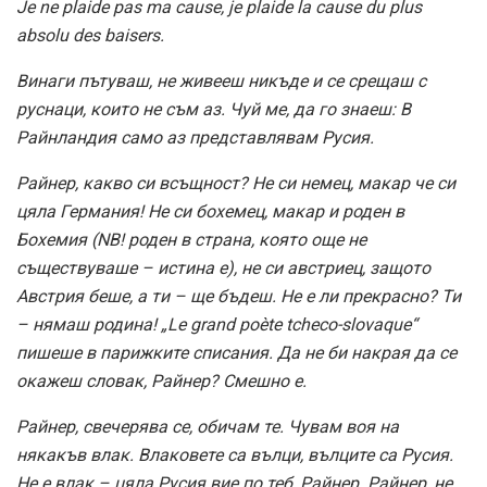
Je ne plaide pas ma cause, je plaide la cause du plus
absolu des baisers.
Винаги пътуваш, не живееш никъде и се срещаш с
руснаци, които не съм аз. Чуй ме, да го знаеш: В
Райнландия само аз представлявам Русия.
Райнер, какво си всъщност? Не си немец, макар че си
цяла Германия! Не си бохемец, макар и роден в
Бохемия (NB! роден в страна, която още не
съществуваше – истина е), не си австриец, защото
Австрия беше, а ти – ще бъдеш. Не е ли прекрасно? Ти
– нямаш родина! „Le grand poѐte tcheco-slovaque“
пишеше в парижките списания. Да не би накрая да се
окажеш словак, Райнер? Смешно е.
Райнер, свечерява се, обичам те. Чувам воя на
някакъв влак. Влаковете са вълци, вълците са Русия.
Не е влак – цяла Русия вие по теб, Райнер. Райнер, не