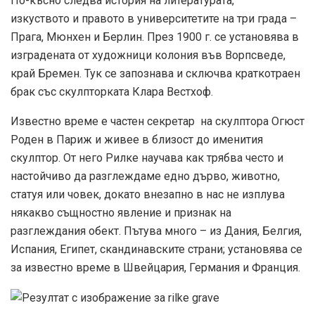
По-късно следва история на литературата,
изкуството и правото в университетите на три града –
Прага, Мюнхен и Берлин. През 1900 г. се установява в
изградената от художници колония във Ворпсведе,
край Бремен. Тук се запознава и сключва краткотраен
брак със скулпторката Клара Вестхоф.
Известно време е частен секретар на скулптора Огюст
Роден в Париж и живее в близост до именития
скулптор. От него Рилке научава как трябва често и
настойчиво да разглеждаме едно дърво, животно,
статуя или човек, докато внезапно в нас не изплува
някакво същностно явление и признак на
разглеждания обект. Пътува много – из Дания, Белгия,
Испания, Египет, скандинавските страни; установява се
за известно време в Швейцария, Германия и Франция.