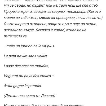
ми се сърди, но сърдит или не, тази нощ ще спя с теб.
Прорез в мрака, звезди, затварям: прозореца. (Когато
мисля за теб и мен, мисля за прозореца, не за леглото.)
Очите широко отворени, защото вън е още по-черно,
отколкото вътре. Леглото е кораб, отиваме на
пътешествие.
…mais un jour on ne le vit plus.
Le petit navire sans voilier,
Lasse des oceans maudits,
Voguant au pays des etoiles –
Avait gagne le paradis.
(Детска песничка от Лозана)
Не ми отговаряй – продължавай да целуваш.