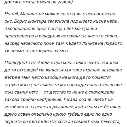
достига отвъд имена на улици!)
Но теб, Марина, не можах да открия с невъоръжено
око, Борис монтира телескопа под моето късче небе…
първоначално пред погледа летяха празни
пространства и изведнъж се появи ти, чиста и силна,
насред небесното поле, там, където лъчите на първото
ти писмо те сътвориха за мен.
Последното от 9 юли е при мен: колко често се канех
да ти отговоря! Но животът ми така странно натежава
вътре в мен, често изобщо не мога да го поместя;
струва ми се, че тежестта му поражда ново отношение
към самия него – от детството не ме е спохождало
такова трайно настроение; тогава обаче светът бе
устойчив и тегнеше върху човек, който сам не бе нищо
друго освен опърпано крило, губещо едно по едно
перцата си във вълната; сега аз самият съм тежестта,