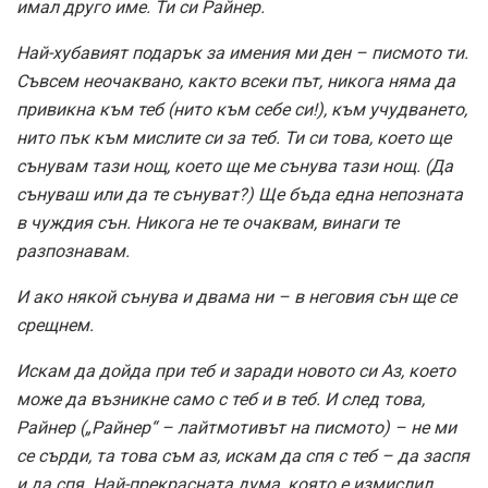
имал друго име. Ти си Райнер.
Най-хубавият подарък за имения ми ден – писмото ти.
Съвсем неочаквано, както всеки път, никога няма да
привикна към теб (нито към себе си!), към учудването,
нито пък към мислите си за теб. Ти си това, което ще
сънувам тази нощ, което ще ме сънува тази нощ. (Да
сънуваш или да те сънуват?) Ще бъда една непозната
в чуждия сън. Никога не те очаквам, винаги те
разпознавам.
И ако някой сънува и двама ни – в неговия сън ще се
срещнем.
Искам да дойда при теб и заради новото си Аз, което
може да възникне само с теб и в теб. И след това,
Райнер („Райнер“ – лайтмотивът на писмото) – не ми
се сърди, та това съм аз, искам да спя с теб – да заспя
и да спя. Най-прекрасната дума, която е измислил