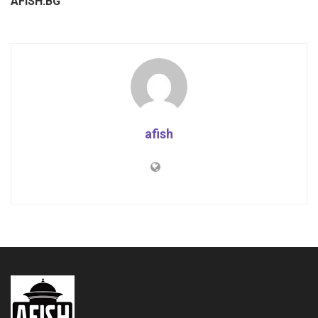
AFISH.BG
afish