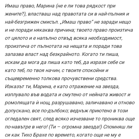
Имаш право, Марина (не е ли това рядкост при
жените?), властваш над правотата си в най-пълния и
най-безгрижен смисъл. „Имаш право“ не заради нещо
и не поради някаква причина; твоето право произтича
от цялото и е напълно отвъд всяка необходимост,
произтича от пълнотата на нещата и поради това
запазва власт над безкрайното. Когато ти пиша,
искам да мога да пиша като теб, да изразя себе си
като теб, по твоя начин, с твоите спокойни и
същевременно толкова прочувствени средства.
Изказът ти, Марина, е като отражение на звезда,
изплувало във водата и смутено от нейната живост и
ромолящата ѝ нощ, разрушавано, заличавано и отново
допускано, все по-дълбоко; веднъж приютено в този
огледален свят, след всяко изчезване то прониква още
по-навътре в него! (Ти – огромна звезда!) Спомняш ли
си как Тихо Брахе по времето, когато още не му е