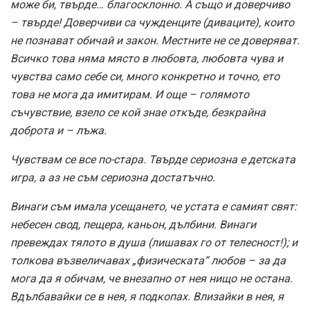
може би, твърде… благосклонно. А също и доверчиво
– твърде! Доверчиви са чужденците (диваците), които
не познават обичай и закон. Местните не се доверяват.
Всичко това няма място в любовта, любовта чува и
чувства само себе си, много конкретно и точно, ето
това не мога да имитирам. И още – голямото
съчувствие, взело се кой знае откъде, безкрайна
доброта и – лъжа.
Чувствам се все по-стара. Твърде сериозна е детската
игра, а аз не съм сериозна достатъчно.
Винаги съм имала усещането, че устата е самият свят:
небесен свод, пещера, каньон, дълбини. Винаги
превеждах тялото в душа (лишавах го от телесност!); и
толкова възвеличавах „физическата“ любов – за да
мога да я обичам, че внезапно от нея нищо не остана.
Вдълбавайки се в нея, я подкопах. Влизайки в нея, я