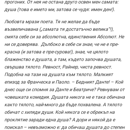
прогоних. От нея не остана друго освен мен самата:
душа (това е името ми, затова се чудя: имен ден!).
Любовта мрази поета. Тя не желае да бъде
възвеличавана („самата тя достатъчно велика“!),
смята себе си за абсолютна, единствения Абсолют. Не
ни се доверява. Дълбоко в себе си знае, че не е пре-
красна (и затова е пре-сурова!), знае, че цялото
блаженство е душата, а там, където започва душата,
свършва тялото. Ревност, Райнер, чиста ревност.
Подобна на тази на душата към тялото. Малкият
епизод за Франческа и Паоло. – Бедният Данте! – Кой
днес още си спомня за Данте и Беатриче? Ревнувам от
човешката комедия. Душата никога не е така обичана
както тялото, най-много да бъде похвалена. А тялото
обичат с хиляди души. Кой някога се е обрекъл на
проклятие заради една душа? А дори и някой да е
поискал – невъзможно е: да обичаш душата до степен