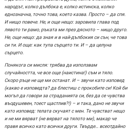
народът, колко дълбока е, колко истинска, колко
еднозначна, точно това, което казва. Просто – да спя.
И нищо повече. Не, и още нещо: заровила глава под
лявото ти рамо, ръката ми през дясното – нищо друго.
Не, още нещо: да зная и в най-дълбокия си сън, че това
си ти. И още: как тупа сърцето ти. И – да целуна
сърцето.
Понякога си мисля: трябва да използвам
случайността, че все още (наистина!) съм и тяло.
Скоро ръце не ще ми останат. И – звучи като изповед
(какво е изповедта? да блестиш с прокобите си! Кой би
могъл да говори за страданията си, без да се чувства
въодушевен, тоест щастлив?!) – и така, дано не звучи
като изповед: телата скучаят с мен. Те чувстват нещо
и не ми вярват (не вярват на тялото ми), макар че
правя всичко като всички други. Твърде… всеотдайно