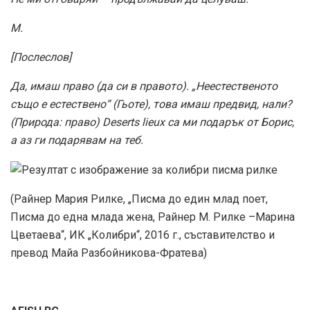
М.
[Послеслов]
Да, имаш право (да си в правото). „Неестественото
също е естествено“ (Гьоте), това имаш предвид, нали?
(Природа: право) Deserts lieux са ми подарък от Борис,
а аз ги подарявам на теб.
(Райнер Мария Рилке, „Писма до един млад поет,
Писма до една млада жена, Райнер М. Рилке –Марина
Цветаева“, ИК „Колибри“, 2016 г., съставителство и
превод Майа Разбойникова-Фратева)