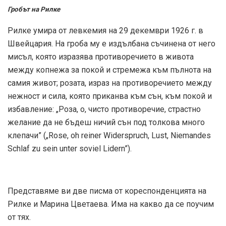
Гробът на Рилке
Рилке умира от левкемия на 29 декември 1926 г. в
Швейцария. На гроба му е издълбана съчинена от него
мисъл, която изразява противоречието в живота
между копнежа за покой и стремежа към пълнота на
самия живот; розата, израз на противоречието между
нежност и сила, която приканва към сън, към покой и
избавление: „Роза, о, чисто противоречие, страстно
желание да не бъдеш ничий сън под толкова много
клепачи” („Rose, oh reiner Widerspruch, Lust, Niemandes
Schlaf zu sein unter soviel Lidern”).
Представяме ви две писма от кореспонденцията на
Рилке и Марина Цветаева. Има на какво да се поучим
от тях.