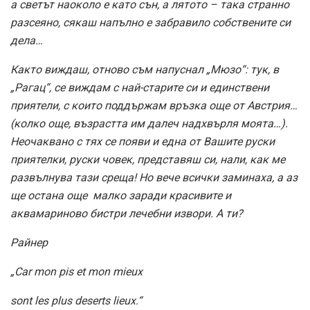
а светът наоколо е като сън, а лятото – така странно
разсеяно, сякаш напълно е забравило собствените си
дела…
Както виждаш, отново съм напуснал „Мюзо“: тук, в
„Рагац“, се виждам с най-старите си и единствени
приятели, с които поддържам връзка още от Австрия…
(колко още, възрастта им далеч надхвърля моята…).
Неочаквано с тях се появи и една от Вашите руски
приятелки, руски човек, представяш си, нали, как ме
развълнува тази среща! Но вече всички заминаха, а аз
ще остана още малко заради красивите и
аквамариново бистри лечебни извори. А ти?
Райнер
„Car mon pis et mon mieux
sont les plus deserts lieux.“