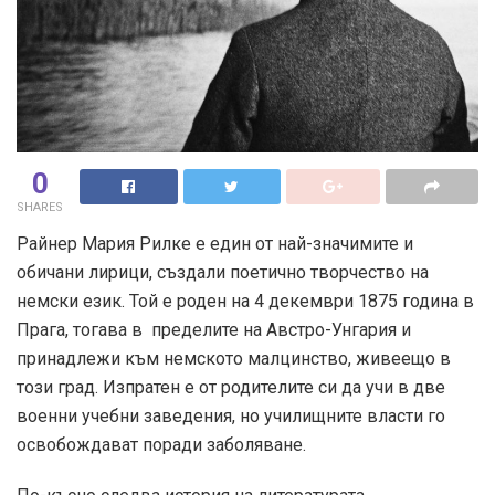
0
SHARES
Райнер Мария Рилке е един от най-значимите и
обичани лирици, създали поетично творчество на
немски език. Той е роден на 4 декември 1875 година в
Прага, тогава в пределите на Австро-Унгария и
принадлежи към немското малцинство, живеещо в
този град. Изпратен е от родителите си да учи в две
военни учебни заведения, но училищните власти го
освобождават поради заболяване.