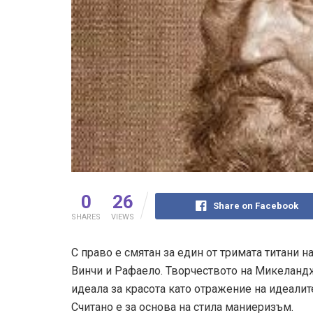
0
26
Share on Facebook
SHARES
VIEWS
С право е смятан за един от тримата титани 
Винчи и Рафаело. Творчеството на Микеландж
идеала за красота като отражение на идеалит
Считано е за основа на стила маниеризъм.