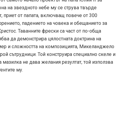
она на звездното небе му се струва твърде
, приет от папата, включващ повече от 300
рението, падението на човека и обещанието за
ристос. Таванните фрески са част от по-обща
рябва да демонстрира цялостната доктрина на
мер и сложността на композицията, Микеланджело
рой сътрудници. Той конструира специално скеле и
та мазилка не дава желания резултат, той използва
ентите му.
е установява окончателно в Рим, където остава до
имо I Медичи да се завърне във Флоренция. Новият