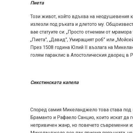
Пиета
Този живот, който вдъхва на неодушевения ка
излезли под ръката и длетото му. Общоизвесте
вае статуите си: „Просто отнемам от мрамора
„Пиета”, „Давид”, Умиращият роб” или „Мойсей
През 1508 година Юлий II възлага на Микела
голям параклис в Апостолическия дворец в 
Сикстинската капела
Според самия Микеланджело това става под 
Браманто и Рафаело Санцио, които искат да г
непривичен жанр, но повечето съвременни из
Микеланджело все пак приема поръчката, но о