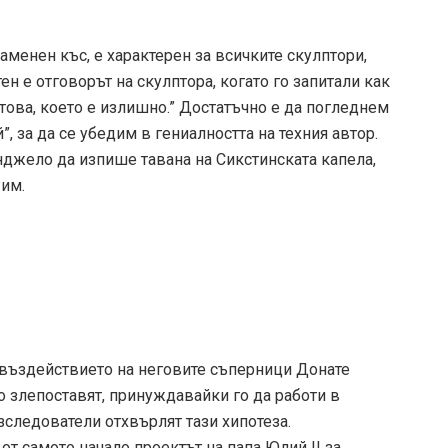
менен къс, е характерен за всичките скулптори,
н е отговорът на скулптора, когато го запитали как
 това, което е излишно.” Достатъчно е да погледнем
”, за да се убедим в гениалността на техния автор.
нджело да изпише тавана на Сикстинската капела,
Рим.
въздействието на неговите съперници Донате
о злепоставят, принуждавайки го да работи в
следователи отхвърлят тази хипотеза.
т самото начало проектът на папа Юлий II за