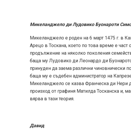
Микеланджело ди Лудовико Буонароти Сим
Микеланджело е роден на 6 март 1475 г. в К
Арецо в Тоскана, което по това време е част 
продължение на няколко поколения семейств
баща му Лудовико ди Леонардо ди Буонарото 
принуден да заема различни чиновнически по
баща му е съдебен администратор на Капрезе
Микеланджело се казва Франческа ди Нери д
произход от графиня Матилда Тосканска и, м
вярва в тази теория.
Давид