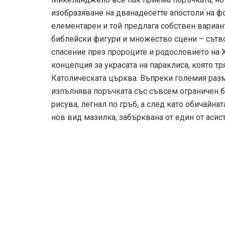
изобразяване на дванадесетте апостоли на ф
елементарен и той предлага собствен вариант
библейски фигури и множество сцени – сътво
спасение през пророците и родословието на Х
концепция за украсата на параклиса, която т
Католическата църква. Въпреки големия раз
изпълнява поръчката със съвсем ограничен б
рисува, легнал по гръб, а след като обичайна
нов вид мазилка, забърквана от един от асист
The creation of Adam
През септември 1534 година Микеланджело с
края на живота си, въпреки поканите на Коз