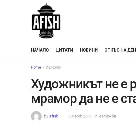
НАЧАЛО
ЦИТАТИ
НОВИНИ
ОТКЪС НА ДЕ
Home
Изложби
Художникът не е р
мрамор да не е с
by
afish
6 March 2017
in
Изложби