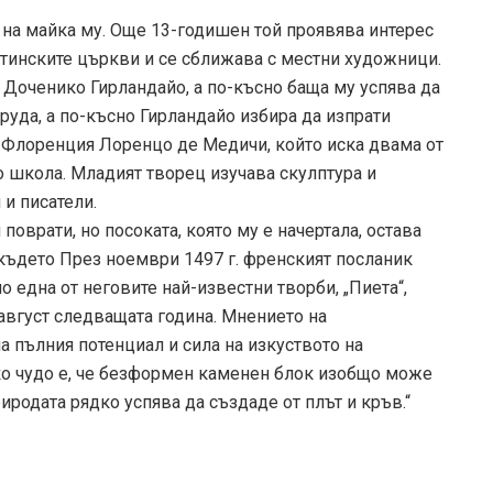
 на майка му. Още 13-годишен той проявява интерес
тинските църкви и се сближава с местни художници.
и Доченико Гирландайо, а по-късно баща му успява да
руда, а по-късно Гирландайо избира да изпрати
Флоренция Лоренцо де Медичи, който иска двама от
о школа. Младият творец изучава скулптура и
и писатели.
оврати, но посоката, която му е начертала, остава
където През ноември 1497 г. френският посланик
една от неговите най-известни творби, „Пиета“,
август следващата година. Мнението на
а пълния потенциал и сила на изкуството на
ско чудо е, че безформен каменен блок изобщо може
родата рядко успява да създаде от плът и кръв.“