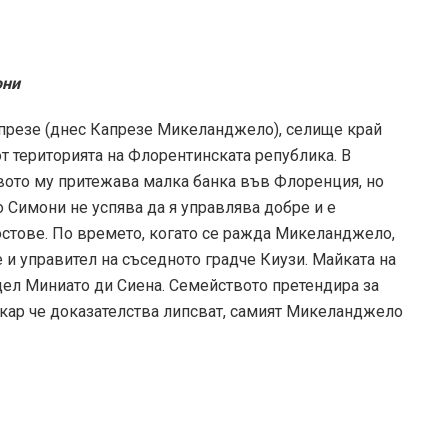
они
апрезе (днес Капрезе Микеланджело), селище край
от територията на Флорентинската република. В
ото му притежава малка банка във Флоренция, но
Симони не успява да я управлява добре и е
стове. По времето, когато се ражда Микеланджело,
 и управител на съседното градче Киузи. Майката на
ел Миниато ди Сиена. Семейството претендира за
акар че доказателства липсват, самият Микеланджело