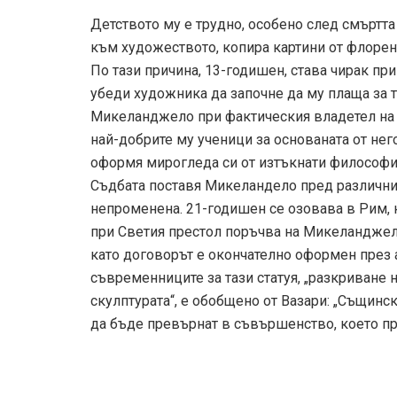
Детството му е трудно, особено след смъртта
към художеството, копира картини от флорен
По тази причина, 13-годишен, става чирак пр
убеди художника да започне да му плаща за т
Микеланджело при фактическия владетел на 
най-добрите му ученици за основаната от нег
оформя мирогледа си от изтъкнати философи 
Съдбата поставя Микеландело пред различни п
непроменена. 21-годишен се озовава в Рим, 
при Светия престол поръчва на Микеланджело 
като договорът е окончателно оформен през 
съвременниците за тази статуя, „разкриване н
скулптурата“, е обобщено от Вазари: „Същин
да бъде превърнат в съвършенство, което при