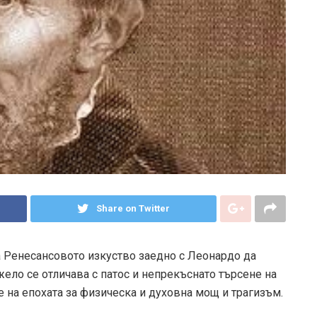
Share on Twitter
на Ренесансовото изкуство заедно с Леонардо да
ело се отличава с патос и непрекъснато търсене на
е на епохата за физическа и духовна мощ и трагизъм.