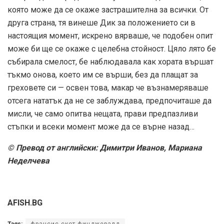
която може да се окаже застрашителна за всички. От
друга страна, тя винеше Дик за положението си в
настоящия момент, искрено вярваше, че подобен опит
може би ще се окаже с целебна стойност. Цяло лято бе
събирала смелост, бе наблюдавала как хората вършат
тъкмо онова, което им се върши, без да плащат за
греховете си — освен това, макар че възнамеряваше
отсега нататък да не се заблуждава, предпочиташе да
мисли, че само опитва нещата, прави предпазливи
стъпки и всеки момент може да се върне назад…
© Превод от английски: Димитри Иванов, Мариана
Неделчева
AFISH.BG