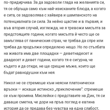
по-придирчива. За да задоволи глада на желанията си,
тя се обръща само към най-изисканите блюда, а когато
е сита, се задоволява с хайвера и шампанското на
потенциалната си сила. За нейно щастие и в първия, и
във втория случай, изглежда, не я тревожи мисълта за
предстоящите години, когато мисълта й често ще се
замъглява от паническия страх, че трябва да спре или
трябва да продължи определено нещо. Но по стълбата
на живота има две площадки — деветнадесет и
двадесет и девет години, когато тя е сигурна, че
където и да отиде, не ще срещне мъже, които ще
бъдат равнодушни към нея.
Никол не се стремеше към неясни платонически
връзки — искаше истинско „приключение“: стремеше
се към промяна. Мислейки с представите на Дик, тя си
даваше сметка, че дори на пръв поглед е евтина
история да се предава без чувства на една слабост,