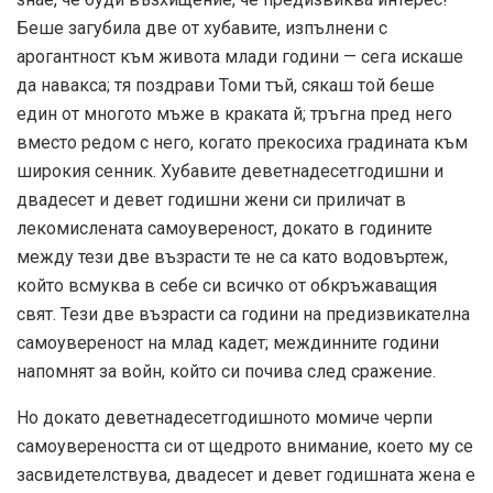
Беше загубила две от хубавите, изпълнени с
арогантност към живота млади години — сега искаше
да навакса; тя поздрави Томи тъй, сякаш той беше
един от многото мъже в краката й; тръгна пред него
вместо редом с него, когато прекосиха градината към
широкия сенник. Хубавите деветнадесетгодишни и
двадесет и девет годишни жени си приличат в
лекомислената самоувереност, докато в годините
между тези две възрасти те не са като водовъртеж,
който всмуква в себе си всичко от обкръжаващия
свят. Тези две възрасти са години на предизвикателна
самоувереност на млад кадет; междинните години
напомнят за войн, който си почива след сражение.
Но докато деветнадесетгодишното момиче черпи
самоувереността си от щедрото внимание, което му се
засвидетелствува, двадесет и девет годишната жена е