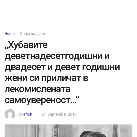
Home
Откъс на деня
„Хубавите
деветнадесетгодишни и
двадесет и девет годишни
жени си приличат в
лекомислената
самоувереност…”
by
afish
24 September 2018