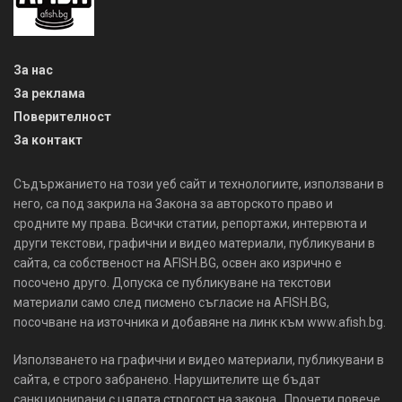
За нас
За реклама
Поверителност
За контакт
Съдържанието на този уеб сайт и технологиите, използвани в
него, са под закрила на Закона за авторското право и
сродните му права. Всички статии, репортажи, интервюта и
други текстови, графични и видео материали, публикувани в
сайта, са собственост на AFISH.BG, освен ако изрично е
посочено друго. Допуска се публикуване на текстови
материали само след писмено съгласие на AFISH.BG,
посочване на източника и добавяне на линк към www.afish.bg.
Използването на графични и видео материали, публикувани в
сайта, е строго забранено. Нарушителите ще бъдат
санкционирани с цялата строгост на закона. Прочети повече