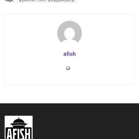
Tags:
франсис скот фицджералд
afish