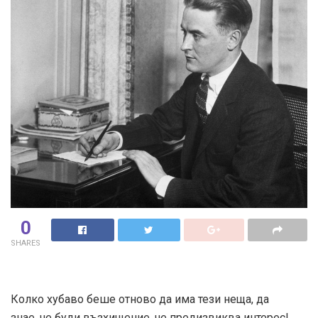
0
SHARES
Колко хубаво беше отново да има тези неща, да
знае, че буди възхищение, че предизвиква интерес!