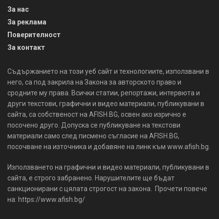
За нас
За реклама
Поверителност
За контакт
Съдържанието на този уеб сайт и технологиите, използвани в
него, са под закрила на Закона за авторското право и
сродните му права. Всички статии, репортажи, интервюта и
други текстови, графични и видео материали, публикувани в
сайта, са собственост на AFISH.BG, освен ако изрично е
посочено друго. Допуска се публикуване на текстови
материали само след писмено съгласие на AFISH.BG,
посочване на източника и добавяне на линк към www.afish.bg.
Използването на графични и видео материали, публикувани в
сайта, е строго забранено. Нарушителите ще бъдат
санкционирани с цялата строгост на закона. Прочети повече
на: https://www.afish.bg/