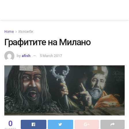
Home
Изложби
Графитите на Милано
by
afish
5 March 2017
0