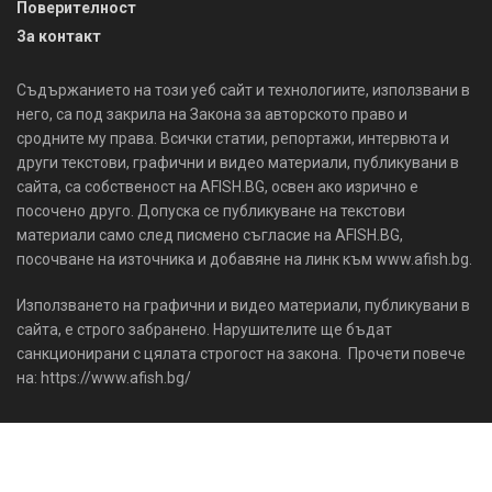
Поверителност
За контакт
Съдържанието на този уеб сайт и технологиите, използвани в
него, са под закрила на Закона за авторското право и
сродните му права. Всички статии, репортажи, интервюта и
други текстови, графични и видео материали, публикувани в
сайта, са собственост на AFISH.BG, освен ако изрично е
посочено друго. Допуска се публикуване на текстови
материали само след писмено съгласие на AFISH.BG,
посочване на източника и добавяне на линк към www.afish.bg.
Използването на графични и видео материали, публикувани в
сайта, е строго забранено. Нарушителите ще бъдат
санкционирани с цялата строгост на закона. Прочети повече
на: https://www.afish.bg/