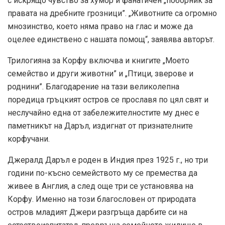
с искрящо чувство за хумор и фанатичен „поборник за
правата на дребните грозници”. „Животните са огромно
мнозинство, което няма право на глас и може да
оцелее единствено с нашата помощ“, заявява авторът.
Трилогияна за Корфу включва и книгите „Моето
семейство и други животни” и „Птици, зверове и
роднини”. Благодарение на тази великолепна
поредица гръцкият остров се прославя по цял свят и
неслучайно една от забележителностите му днес е
паметникът на Даръл, издигнат от признателните
корфучани.
Джералд Даръл е роден в Индия през 1925 г., но три
години по-късно семейството му се премества да
живее в Англия, а след още три се установява на
Корфу. Именно на този благословен от природата
остров младият Джери разгръща дарбите си на