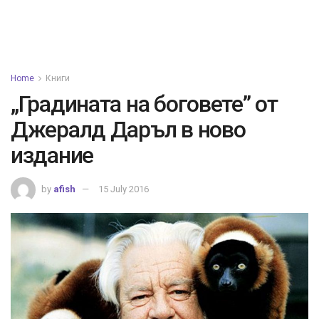
Home
Книги
„Градината на боговете” от
Джералд Даръл в ново
издание
by
afish
15 July 2016