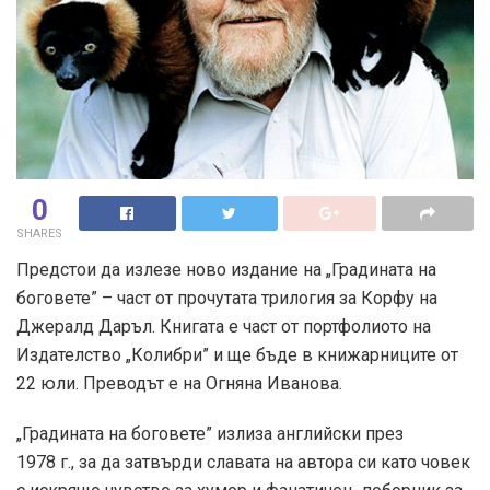
0
SHARES
Предстои да излезе ново издание на „Градината на
боговете” – част от прочутата трилогия за Корфу на
Джералд Даръл. Книгата е част от портфолиото на
Издателство „Колибри” и ще бъде в книжарниците от
22 юли. Преводът е на Огняна Иванова.
„Градината на боговете” излиза английски през
1978 г., за да затвърди славата на автора си като човек