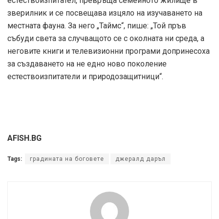
естествоизпитател, превръща семейното жилище в
зверилник и се посвещава изцяло на изучаването на
местната фауна. За него „Таймс“, пише: „Той пръв
събуди света за случващото се с околната ни среда, а
неговите книги и телевизионни програми допринесоха
за създаването на не едно ново поколение
естествоизпитатели и природозащитници“.
AFISH.BG
Tags:
градината на боговете
джералд даръл