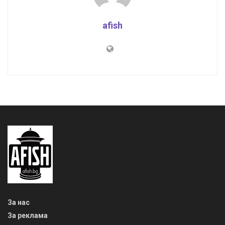
afish
За нас
За реклама