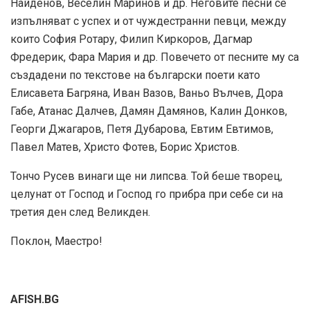
Найденов, Веселин Маринов и др. Неговите песни се
изпълняват с успех и от чуждестранни певци, между
които София Ротару, Филип Киркоров, Дагмар
Фредерик, Фара Мария и др. Повечето от песните му са
създадени по текстове на български поети като
Елисавета Багряна, Иван Вазов, Ваньо Вълчев, Дора
Габе, Атанас Далчев, Дамян Дамянов, Калин Донков,
Георги Джагаров, Петя Дубарова, Евтим Евтимов,
Павел Матев, Христо Фотев, Борис Христов.
Тончо Русев винаги ще ни липсва. Той беше творец,
целунат от Господ и Господ го прибра при себе си на
третия ден след Великден.
Поклон, Маестро!
AFISH.BG