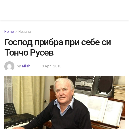
Home
Новини
Господ прибра при себе си
Тончо Русев
by
afish
10 April 2018