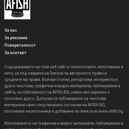
За нас
За реклама
Поверителност
За контакт
Съдържанието на този уеб сайт и технологиите, използвани в
него, са под закрила на Закона за авторското право и
сродните му права. Всички статии, репортажи, интервюта и
други текстови, графични и видео материали, публикувани в
сайта, са собственост на AFISH.BG, освен ако изрично е
посочено друго. Допуска се публикуване на текстови
материали само след писмено съгласие на AFISH.BG,
посочване на източника и добавяне на линк към www.afish.bg.
Използването на графични и видео материали, публикувани в