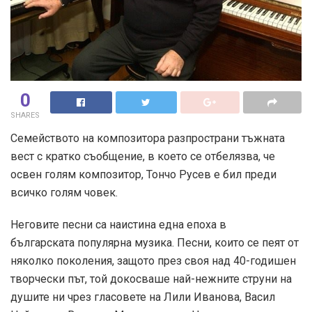
0
SHARES
Семейството на композитора разпространи тъжната
вест с кратко съобщение, в което се отбелязва, че
освен голям композитор, Тончо Русев е бил преди
всичко голям човек.
Неговите песни са наистина една епоха в
българската популярна музика. Песни, които се пеят от
няколко поколения, защото през своя над 40-годишен
творчески път, той докосваше най-нежните струни на
душите ни чрез гласовете на Лили Иванова, Васил