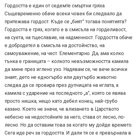
Гордостта е един от седемте смъртни гряха.
Същевременно обаче всеки човек би следвало да
притежава гордост. Къде се „бият” тогава понятията?
Гордостта е грях, когато е в смисъла на горделивост,
на суета, на тщеславие, на надменност. Гордостта обаче
е добродетел в смисъла на достойнство, на
самоуважение, на чест. Елементарно. Да, ама колко
тънка е границата – колкото невъзможността камила
да мине през иглено ухо. Надявам се, че вече всички
знаят, дето не едногърбо или двугърбо животно
следва да се провира през дупчицата на иглата, а
камила с ударение на последното „а”, която се явява
просто нишка, нещо като дебел конец, най-грубо
казано. Което не значи, че влизането в Царството
небесно на недостойните за него, става от лесно, по-
лесно. Но да оставим това за когато му дойде времето.
Сега иде реч за гордостта. И дали тя се е превърнала в