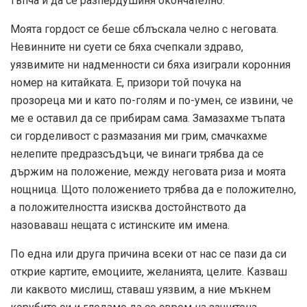
тъпча и да се разпердушиня окончателно.
Моята гордост се беше сблъскала челно с неговата.
Невинните ни суети се бяха счепкали здраво,
уязвимите ни надменности си бяха изиграли коронния
номер на китайката. Е, призори той почука на
прозореца ми и като по-голям и по-умен, се извини, че
ме е оставил да се прибирам сама. Замазахме тъпата
си горделивост с размазания ми грим, смачкахме
нелепите предразсъдъци, че винаги трябва да се
държим на положение, между неговата риза и моята
нощница. Щото положението трябва да е положително,
а положителността изисква достойнството да
назоваваш нещата с истинските им имена.
По една или друга причина всеки от нас се пази да си
открие картите, емоциите, желанията, целите. Казваш
ли каквото мислиш, ставаш уязвим, а ние мъкнем