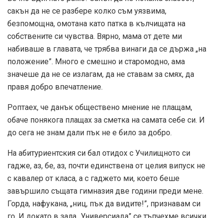
сакън да не се разбере колко съм уязвима,
безпомощна, омотана като патка в кълчищата на
собствените си чувства. Вярно, мама от дете ми
набиваше в главата, че трябва винаги да се държа „на
положение”. Много е смешно и старомодно, ама
значеше да не се излагам, да не ставам за смях, да
правя добро впечатление.
Роптаех, че данък обществено мнение не плащам,
обаче понякога плащах за сметка на самата себе си. И
до сега не знам дали пък не е било за добро.
На абитуриентския си бал отидох с Училищното си
гадже, аз, бе, аз, почти единствена от целия випуск не
с кавалер от класа, а с гаджето ми, което беше
завършило същата гимназия две години преди мене.
Горда, нафукана, „ниц, пък да видите!”, признавам си
го. И докато в зала „Универсиада” се тъпчехме всички