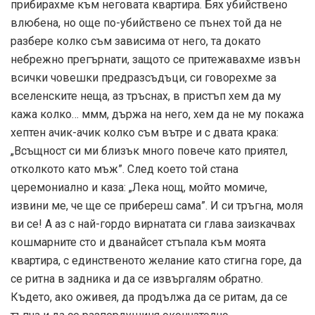
прибирахме към неговата квартира. Бях убийствено
влюбена, но още по-убийствено се пънех той да не
разбере колко съм зависима от него, та докато
небрежно прегърнати, защото се притежавахме извън
всички човешки предразсъдъци, си говорехме за
вселенските неща, аз тръснах, в пристъп хем да му
кажа колко… ммм, държа на него, хем да не му покажа
хептен ачик-ачик колко съм вътре и с двата крака:
„Всъщност си ми близък много повече като приятел,
отколкото като мъж”. След което той стана
церемониално и каза: „Лека нощ, мойто момиче,
извини ме, че ще се прибереш сама”. И си тръгна, моля
ви се! А аз с най-гордо вирнатата си глава заизкачвах
кошмарните сто и дванайсет стъпала към моята
квартира, с единственото желание като стигна горе, да
се ритна в задника и да се извъргалям обратно.
Където, ако оживея, да продължа да се ритам, да се