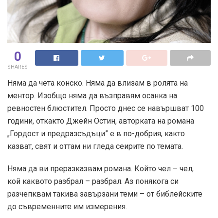
0
SHARES
Няма да чета конско. Няма да влизам в ролята на
ментор. Изобщо няма да възправям осанка на
ревностен блюстител. Просто днес се навършват 100
години, откакто Джейн Остин, авторката на романа
„Гордост и предразсъдъци” е в по-добрия, както
казват, свят и оттам ни гледа сеирите по темата.
Няма да ви преразказвам романа. Който чел – чел,
кой каквото разбрал – разбрал. Аз понякога си
разчепквам такива завързани теми – от библейските
до съвременните им измерения.