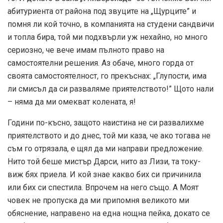
абитуриента от района под звуците на „Щурците” и
помня ли кой точно, в компанията на студени сандвичи
и топла бира, той ми подхвърли уж нехайно, но много
сериозно, че вече имам пълното право на
самостоятелни решения. Аз обаче, много горда от
своята самостоятелност, го прекъснах: „Глупости, има
ли смисъл да си разваляме приятелството!” Щото нали
– няма да ми омекват колената, я!
Години по-късно, защото наистина не си развалихме
приятелството и до днес, той ми каза, че ако тогава не
съм го отрязала, е щял да ми направи предложение.
Нито той беше мистър Дарси, нито аз Лизи, та току-
виж бях приела. И кой знае какво бих си причинила
или бих си спестила. Впрочем на него също. А Моят
човек не пропуска да ми припомня великото ми
обяснение, направено на една нощна пейка, докато се