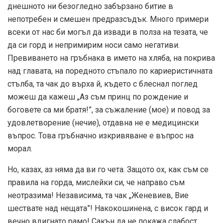
днешното ни безогледно забързано битие в
непотребен и смешен предразсъдък. Много примери
всеки от нас би могъл да извади в полза на тезата, че
да си горд и непримирим носи само негативи.
Превиването на гръбнака в името на хляба, на покрива
над главата, на поредното стъпало по кариеристичната
стълба, та чак до върха й, където с блеснал поглед
можеш да кажеш „Аз съм принц по рождение и
боговете са ми братя!”, за съжаление (мое) и повод за
удовлетворение (нечие), отдавна не е медицински
въпрос. Това гръбначно изкривяване е въпрос на
морал.
Но, казах, аз няма да ви го чета. Защото ох, как съм се
правила на горда, мислейки си, че направо съм
неотразима! Независима, та чак „Женевиев, Вие
шествате над нещата”! Накокошинена, с висок гард и
вечно вдигнато рамо! Сакън да не покажа слабост,