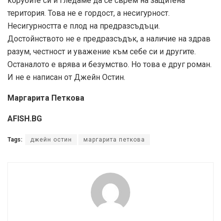
корубите си и гледаме да се сврем на защитена
територия. Това не е гордост, а несигурност.
Несигурността е плод на предразсъдъци.
Достойнството не е предразсъдък, а наличие на здрав
разум, честност и уважение към себе си и другите.
Останалото е врява и безумство. Но това е друг роман.
И не е написан от Джейн Остин.
Маргарита Петкова
AFISH.BG
Tags:
джейн остин
маргарита петкова