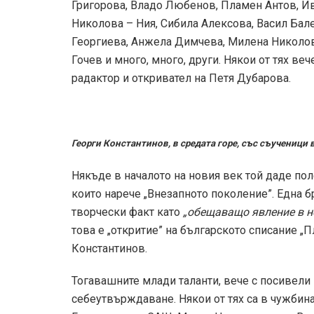
Григорова, Владо Любенов, Пламен Антов, И
Николова – Ния, Сибила Алексова, Васил Бал
Георгиева, Анжела Димчева, Милена Николов
Гочев и много, много, други. Някои от тях в
радактор и откривател на Петя Дубарова.
Георги Константинов, в средата горе, със съученици
Някъде в началото на новия век той даде пол
които нарече „Внезапното поколение”. Една 
творчески факт като
„обещаващо явление в н
това е „откритие” на българското списание „
Константинов.
Тогавашните млади таланти, вече с посивели 
себеутвърждаване. Някои от тях са в чужбин