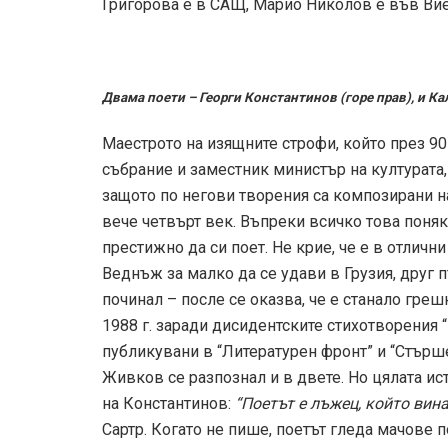
Григорова е в САЩ, Марио Николов е във Вие
Двама поети – Георги Константинов (горе прав), и К
Маестрото на изящните строфи, който през 9
събрание и заместник министър на културата,
защото по негови творения са композирани на
вече четвърт век. Въпреки всичко това поняк
престижно да си поет. Не крие, че е в отличн
Веднъж за малко да се удави в Грузия, друг п
починал – после се оказва, че е станало гре
1988 г. заради дисидентските стихотворения “
публикувани в “Литературен фронт” и “Стърш
Живков се разпознал и в двете. Но цялата и
на Константинов:
“Поетът е лъжец, който вин
Сартр. Когато не пише, поетът гледа мачове 