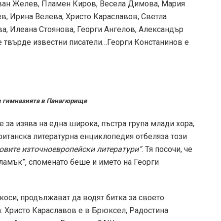
ван Желев, Пламен Киров, Весела Димова, Мария
ев, Ирина Велева, Христо Караславов, Светла
а, Илеана Стоянова, Георги Ангелов, Александър
ече твърде известни писатели…Георги Констанинов е
 в гимназията в Панагюрище
е за изява на една широка, пъстра група млади хора,
британска литературна енциклопедия отбеляза този
овите източноевропейски литератури”
. Тя посочи, че
Пламък”, споменато беше и името на Георги
коси, продължават да водят битка за своето
а: Христо Караславов е в Брюксел, Радостина