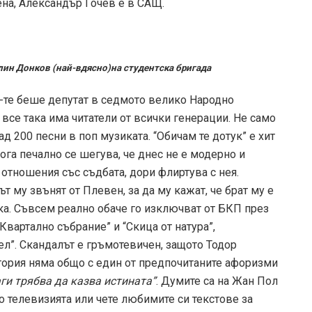
на, Александър Гочев е в САЩ.
алин Донков (най-вдясно)на студентска бригада
0-те беше депутат в седмото велико Народно
 все така има читатели от всички генерации. Не само
д 200 песни в поп музиката. “Обичам те дотук” е хит
ога печално се шегува, че днес не е модерно и
и отношения със съдбата, дори флиртува с нея.
ът му звънят от Плевен, за да му кажат, че брат му е
шка. Съвсем реално обаче го изключват от БКП през
Квартално събрание” и “Скица от натура”,
ел”. Скандалът е гръмотевичен, защото Тодор
стория няма общо с един от предпочитаните афоризми
аги трябва да казва истината”
. Думите са на Жан Пол
по телевизията или чете любимите си текстове за