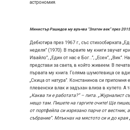
астрономия.
Министър Рашидов му връчва “Златен век” през 201
Дебютира през 1967 г., със стихосбирката „Е
неделя” (1970). В първите му книги звучат к
Ивайло”, „Един от нас е Бог…”, „Есен”, „Вик”.
представи за света, в който живеем. В печата
първата му книга. Голяма шумотевица се вдиг
„Скица от натура”. Констанинов си припомня 
плевенски влак и задъхан влиза в купето. А т
„Каква ти е работата?” – пита. „Журналист с
нещо там. Пишете на гаргите очите! Ще пишеш
от портфейла си изрязано парче от вестник, 
събрание”. Млъкнах на мястото си и до края 