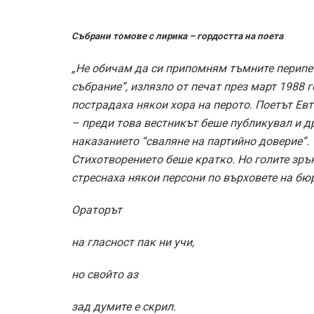
Събрани томове с лирика – гордостта на поета
„Не обичам да си припомням тъмните перипе
събрание”, излязло от печат през март 1988 
пострадаха някои хора на перото. Поетът Ев
– преди това вестникът беше публикувал и д
наказанието “сваляне на партийно доверие”.
Стихотворението беше кратко. Но голите зрън
стреснаха някои персони по върховете на бю
Ораторът
на гласност пак ни учи,
но свойто аз
зад думите е скрил.