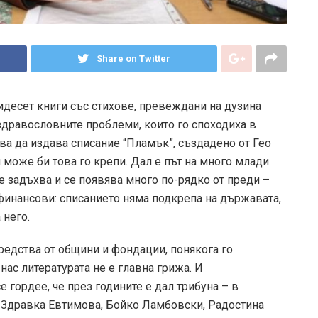
Share on Twitter
ридесет книги със стихове, превеждани на дузина
здравословните проблеми, които го споходиха в
а да издава списание “Пламък”, създадено от Гео
 може би това го крепи. Дал е път на много млади
е задъхва и се появява много по-рядко от преди –
 финансови: списанието няма подкрепа на държавата,
 него.
средства от общини и фондации, понякога го
нас литературата не е главна грижа. И
е гордее, че през годините е дал трибуна – в
то Здравка Евтимова, Бойко Ламбовски, Радостина