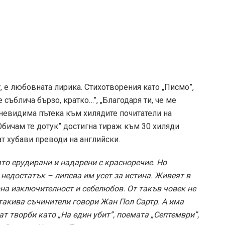
, е любовната лирика. Стихотворения като „Писмо”,
е съблича бързо, кратко…”, „Благодаря ти, че ме
невидима пътека към хилядите почитатели на
Обичам те дотук” достигна тираж към 30 хиляди
т хубави преводи на английски.
ато ерудирани и надарени с красноречие. Но
 недостатък – липсва им усет за истина. Живеят в
рна изключителност и себелюбов. От такъв човек не
 такива съчинители говори Жан Пол Сартр. А има
т творби като „На един убит”, поемата „Септември”,