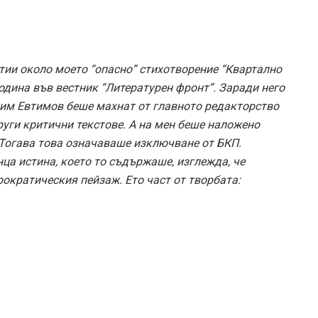
тии около моето “опасно” стихотворение “Квартално
година във вестник “Литературен фронт”. Заради него
тим Евтимов беше махнат от главното редакторство
руги критични текстове. А на мен беше наложено
 Тогава това означаваше изключване от БКП.
ца истина, което то съдържаше, изглежда, че
рократическия пейзаж. Ето част от творбата: