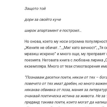
Защото той
дори за свойто куче
широк апартамент е построил…
Но онова, което му носи огромна популярност
„Жените не обичат…”, „Миг като вечност”, „Тя с
мразиш искрено” и много още, му преправят 
поезията. Неговата книга с любовна лирика „
екземпляра. Много от тези стихотворения има
“Познавам десетки поети, някои от тях – бог
повечето от тях имат дребен, но много важен
някаква обвивка от поза, мания за литерату
очаквай поетическа истина за живота. Не за
предвид такива поети, които могат да напиша