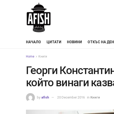
НАЧАЛО
ЦИТАТИ
НОВИНИ
ОТКЪС НА ДЕ
Home
Книги
Георги Константи
който винаги казв
by
afish
20 December 2016
in
Книги