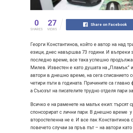
0
27
Share on Facebook
SHARES
VIEWS
Георги Константинов, който е автор на над т
езици, днес навършва 73 години. И въпреки 
последно време, все така успешно продължав
Милев. Известен е като душата на „Пламък” и
автори в днешно време, на сега списанието с
четири пъти в годината. Причините са главно
а Съюзът на писателите трудно отделя пари за
Всичко е на раменете на малък екип: търсят 
спонсорират с лични пари. В днешно време у 
второстепенна не е. И все пак Константинов с
повечето случаи за пръв път – на автори ка