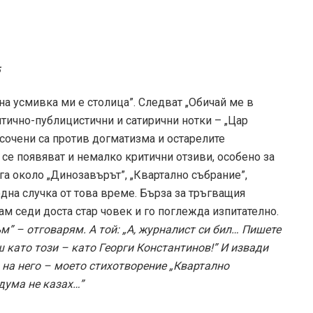
5
дна усмивка ми е столица”. Следват „Обичай ме в
ритично-публицистични и сатирични нотки – „Цар
 Насочени са против догматизма и остарелите
 се появяват и немалко критични отзиви, особено за
а около „Динозавърът”, „Квартално събрание”,
една случка от това време. Бърза за тръгващия
ам седи доста стар човек и го поглежда изпитателно.
ъм” – отговарям. А той: „А, журналист си бил… Пишете
 като този – като Георги Константинов!” И извади
а на него – моето стихотворение „Квартално
дума не казах…”