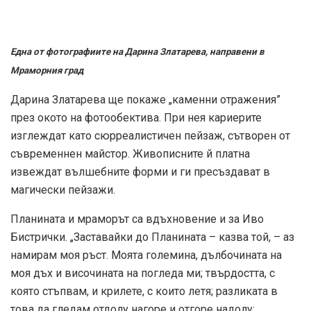
Една от фотографиите на Дарина Златарева, направени в
Мраморния град
Дарина Златарева ще покаже „каменни отражения”
през окото на фотообектива. При нея кариерите
изглеждат като сюрреалистичен пейзаж, сътворен от
съвременнен майстор. Живописните й платна
извеждат вълшебните форми и ги пресъздават в
магически пейзажи.
Планината и мраморът са вдъхновение и за Иво
Бистрички. „Заставайки до Планината – казва той, – аз
намирам моя ръст. Моята големина, дълбочината на
моя дъх и височината на погледа ми; твърдостта, с
която стъпвам, и крилете, с които летя; разликата в
това да гледам отдолу нагоре и отгоре надолу;