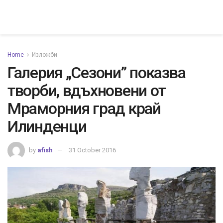
Home
Изложби
Галерия „Сезони” показва
творби, вдъхновени от
Мраморния град край
Илинденци
by
afish
31 October 2016