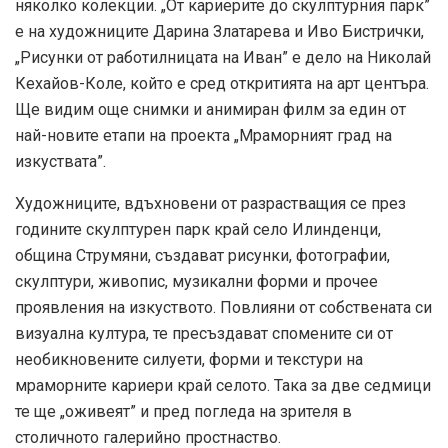
няколко колекции. „От кариерите до скулптурния парк”
е на художниците Дарина Златарева и Иво Бистрички,
„Рисунки от работилницата на Иван” е дело на Николай
Кехайов-Коле, който е сред откритията на арт центъра.
Ще видим още снимки и анимиран филм за един от
най-новите етапи на проекта „Мраморният град на
изкуствата”.
Художниците, вдъхновени от разрастващия се през
годините скулптурен парк край село Илинденци,
община Струмяни, създават рисунки, фотографии,
скулптури, живопис, музикални форми и прочее
проявления на изкуството. Повлияни от собствената си
визуална култура, те пресъздават спомените си от
необикновените силуети, форми и текстури на
мраморните кариери край селото. Така за две седмици
те ще „оживеят” и пред погледа на зрителя в
столичното галерийно простнаство.