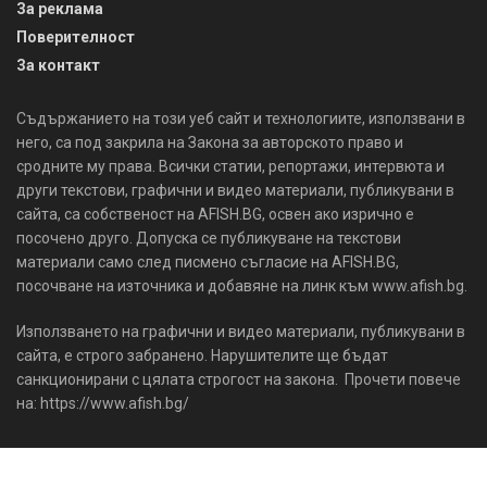
За реклама
Поверителност
За контакт
Съдържанието на този уеб сайт и технологиите, използвани в
него, са под закрила на Закона за авторското право и
сродните му права. Всички статии, репортажи, интервюта и
други текстови, графични и видео материали, публикувани в
сайта, са собственост на AFISH.BG, освен ако изрично е
посочено друго. Допуска се публикуване на текстови
материали само след писмено съгласие на AFISH.BG,
посочване на източника и добавяне на линк към www.afish.bg.
Използването на графични и видео материали, публикувани в
сайта, е строго забранено. Нарушителите ще бъдат
санкционирани с цялата строгост на закона. Прочети повече
на: https://www.afish.bg/