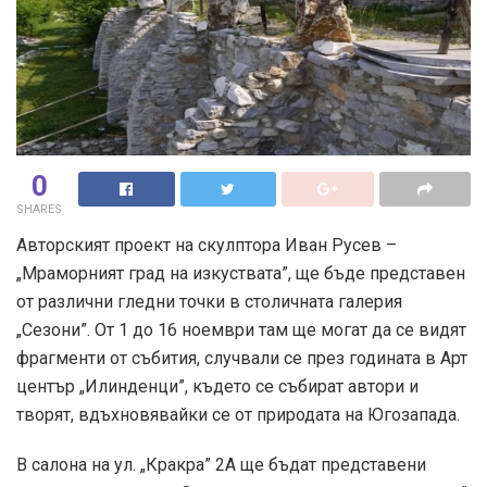
0
SHARES
Авторският проект на скулптора Иван Русев –
„Мраморният град на изкуствата”, ще бъде представен
от различни гледни точки в столичната галерия
„Сезони”. От 1 до 16 ноември там ще могат да се видят
фрагменти от събития, случвали се през годината в Арт
център „Илинденци”, където се събират автори и
творят, вдъхновявайки се от природата на Югозапада.
В салона на ул. „Кракра” 2А ще бъдат представени