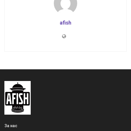
afish
За нас