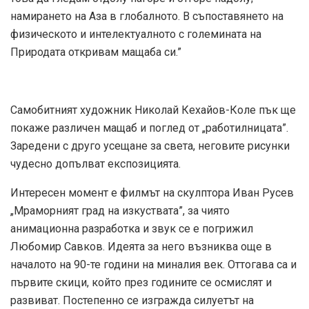
намирането на Аза в глобалното. В съпоставянето на
физическото и интелектуалното с големината на
Природата откривам мащаба си.”
Самобитният художник Николай Кехайов-Коле пък ще
покаже различен мащаб и поглед от „работилницата”.
Заредени с друго усещане за света, неговите рисунки
чудесно допълват експозицията.
Интересен момент е филмът на скулптора Иван Русев
„Мраморният град на изкуствата”, за чиято
анимационна разработка и звук се е погрижил
Любомир Савков. Идеята за него възниква още в
началото на 90-те години на миналия век. Оттогава са и
първите скици, който през годините се осмислят и
развиват. Постепенно се изгражда силуетът на