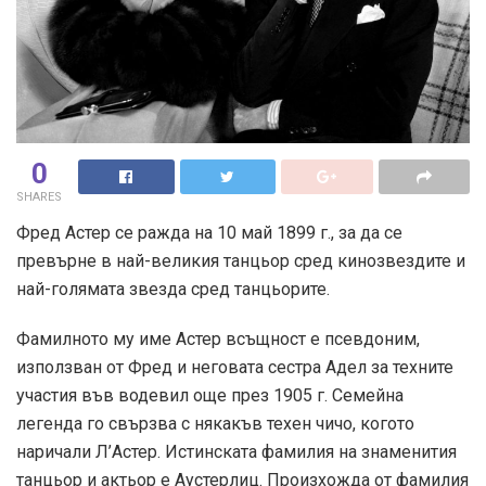
0
SHARES
Фред Астер се ражда на 10 май 1899 г., за да се
превърне в най-великия танцьор сред кинозвездите и
най-голямата звезда сред танцьорите.
Фамилното му име Астер всъщност е псевдоним,
използван от Фред и неговата сестра Адел за техните
участия във водевил още през 1905 г. Семейна
легенда го свързва с някакъв техен чичо, когото
наричали Л’Астер. Истинската фамилия на знаменития
танцьор и актьор е Аустерлиц. Произхожда от фамилия