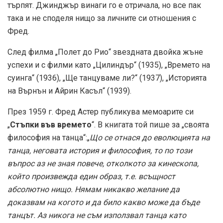
търпят. Джинджър винаги го е отричала, но все пак
така и не споделя нищо за личните си отношения с
Фред.
След филма „Полет до Рио“ звездната двойка жъне
успехи и с филми като „Цилиндър“ (1935), „Времето на
суинга“ (1936), „Ще танцуваме ли?“ (1937), „Историята
на Върнън и Айрин Касъл“ (1939).
През 1959 г. Фред Астер публикува мемоарите си
„
Стъпки във времето
“. В книгата той пише за „своята
философия на танца“:„
Що се отнася до еволюцията на
танца, неговата история и философия, то по този
въпрос аз не зная повече, отколкото за кинескопа,
който произвежда един образ, т.е. всъщност
абсолютно нищо. Нямам никакво желание да
доказвам на когото и да било какво може да бъде
танцът. Аз никога не съм използвал танца като