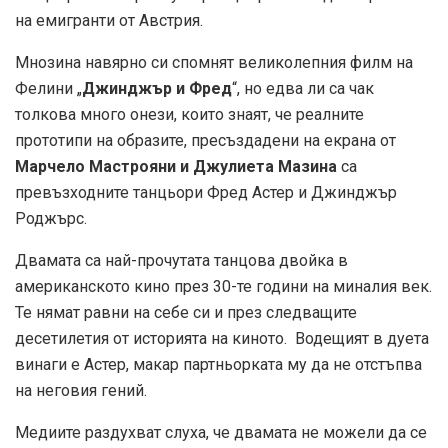
на емигранти от Австрия.
Мнозина навярно си спомнят великолепния филм на
Фелини „
Джинджър и Фред
“, но едва ли са чак
толкова много онези, които знаят, че реалните
прототипи на образите, пресъздадени на екрана от
Марчело Мастрояни и Джулиета Мазина
са
превъзходните танцьори Фред Астер и Джинджър
Роджърс.
Двамата са най-прочутата танцова двойка в
американското кино през 30-те години на миналия век.
Те нямат равни на себе си и през следващите
десетилетия от историята на киното. Водещият в дуета
винаги е Астер, макар партньорката му да не отстъпва
на неговия гений.
Медиите раздухват слуха, че двамата не можели да се