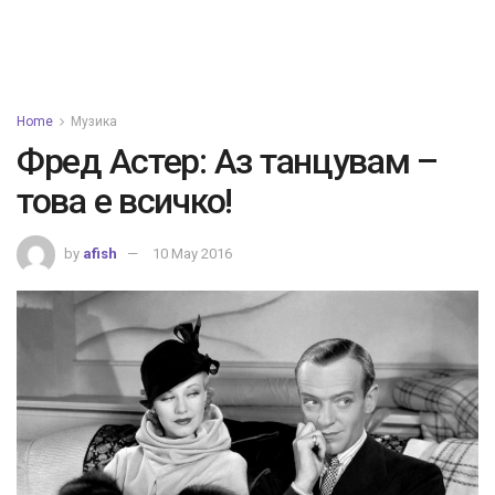
Home
Музика
Фред Астер: Аз танцувам –
това е всичко!
by
afish
10 May 2016