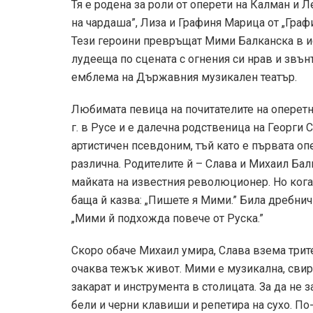
Тя е родена за роли от оперети на Калман и Л
на чардаша”, Лиза и Графиня Марица от „Граф
Тези героини превръщат Мими Балканска в и
лудееща по сцената с огнения си нрав и звънъ
емблема на Държавния музикален театър.
Любимата певица на почитателите на оперетн
г. в Русе и е далечна родственица на Георги С
артистичен псевдоним, тъй като е първата опе
различна. Родителите й – Слава и Михаил Балк
майката на известния революционер. Но кога
баща й казва: „Пишете я Мими.” Била дребничк
„Мими й подхожда повече от Руска.”
Скоро обаче Михаил умира, Слава взема трит
очаква тежък живот. Мими е музикална, свири
закарат и инструмента в столицата. За да не 
бели и черни клавиши и репетира на сухо. По-