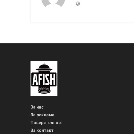
За нас
За реклама
Поверителност
За контакт