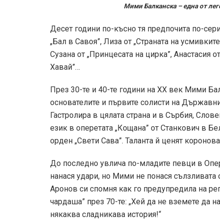
Мими Балканска – една от лег
Десет години по-късно тя предпочита по-сери
„Бал в Савоя”, Лиза от „Страната на усмивките
Сузана от „Принцесата на цирка”, Анастасия от
Хавай”…
През 30-те и 40-те години на ХХ век Мими Ба
основателите и първите солисти на Държавни
Гастролира в цялата страна и в Сърбия, Слове
език в оперетата „Кощана” от Станкович в Б
орден „Свети Сава”. Таланта й ценят коронов
До последно увлича по-младите певци в Опер
нанася удари, но Мими не понася сълзливата
Аронов си спомня как го предупредила на реп
чардаша” през 70-те: „Хей да не вземете да 
някаква сладникава история!“