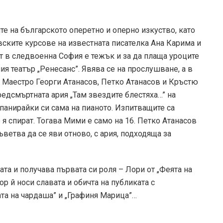
е на българското оперетно и оперно изкуство, като
ските курсове на известната писателка Ана Карима и
т в следвоенна София е тежък и за да плаща уроците
ия театър „Ренесанс”. Явява се на прослушване, а в
 Маестро Георги Атанасов, Петко Атанасов и Кръстю
едсмъртната ария „Там звездите блестяха…” на
панирайки си сама на пианото. Изпитващите са
 я спират. Тогава Мими е само на 16. Петко Атанасов
съветва да се яви отново, с ария, подходяща за
ата и получава първата си роля – Лори от „Феята на
р й носи славата и обичта на публиката с
та на чардаша” и „Графиня Марица”…