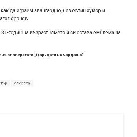
е как да играем авангардно, без евтин хумор и
агог Аронов.
а 81-годишна възраст. Името й си остава емблема на
иня от оперетата „Царицата на чардаша”
атър
оперета