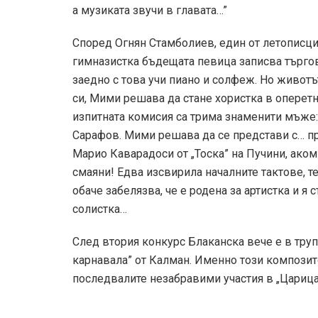
а музиката звучи в главата…”
Според Огнян Стамболиев, един от летописцит
гимназистка бъдещата певица записва търгов
заедно с това учи пиано и солфеж. Но животъ
си, Мими решава да стане хористка в оперетн
изпитната комисия са трима знаменити мъже:
Сарафов. Мими решава да се представи с… пр
Марио Каварадоси от „Тоска” на Пучини, аком
смаяни! Едва изсвирила началните тактове, те
обаче забелязва, че е родена за артистка и я 
солистка…
След втория конкурс Блаканска вече е в труп
карнавала” от Калман. Именно този композито
последвалите незабравими участия в „Царица