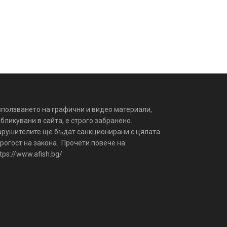
зползването на графични и видео материали,
бликувани в сайта, е строго забранено.
арушителите ще бъдат санкционирани с цялата
рогост на закона. Прочети повече на:
tps://www.afish.bg/