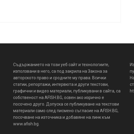
Съдържанието на този уеб сайт и технологиите,
И
използвани в него, са под закрила на Закона за
пу
авторското право и сродните му права. Всички
Н
статии, репортажи, интервюта и други текстови,
ст
графични и видео материали, публикувани в сайта, са
ht
собственост на AFISH.BG, освен ако изрично е
посочено друго. Допуска се публикуване на текстови
материали само след писмено съгласие на AFISH.BG,
посочване на източника и добавяне на линк към
www.afish.bg.