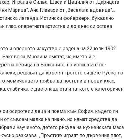
ехар. Играла е Силва, Щаси и Цецилия от „Царицата
иня Марица”, Ана Главари от „Веселата вдовица”…
стинска легенда. Истински фойерверк, буквално
к глас, оперетната артистка и до днес си остава
ото и оперното изкуство е родена на 22 юли 1902
. Раковски. Мнозина смятат, че името й е
ретна певица на Балканите, но истината е по-
ански, решават да кръстят третото си дете Руска, на
то момиченцето трябва да постъпи в първи клас,
а, слабичка, с две опашлета и таткото е категоричен:
е си осиротели деца и поема към София, където ги
 от съвсем малка на пиано, но нямат средства да
забрави наученото, детето рисува на кухненската маса
късно разказва: „Пръстите играят по дървения плот,