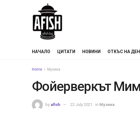
НАЧАЛО
ЦИТАТИ
НОВИНИ
ОТКЪС НА ДЕ
Home
Музика
Фойерверкът Мим
by
afish
22 July 2021
in
Музика