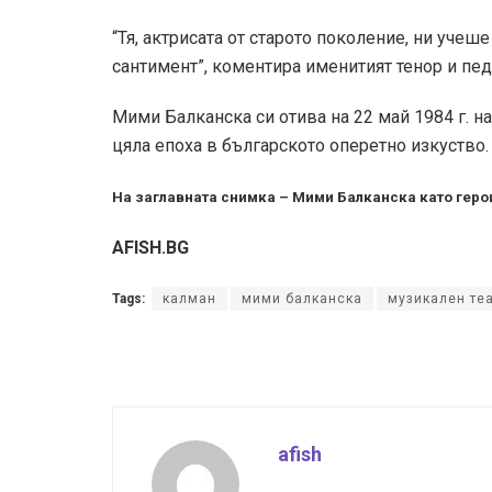
“Тя, актрисата от старото поколение, ни учеш
сантимент”, коментира именитият тенор и пед
Мими Балканска си отива на 22 май 1984 г. н
цяла епоха в българското оперетно изкуство.
На заглавната снимка – Мими Балканска като геро
AFISH.BG
Tags:
калман
мими балканска
музикален те
afish