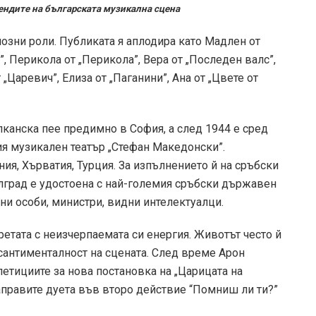
ендите на българската музикална сцена
озни роли. Публиката я аплодира като Мадлен от
”, Перикола от „Перикола”, Вера от „Последен валс”,
 „Царевич”, Елиза от „Паганини”, Ана от „Цвете от
лканска пее предимно в София, а след 1944 е сред
я музикален театър „Стефан Македонски”.
ния, Хърватия, Турция. За изпълнението й на сръбски
елград е удостоена с най-големия сръбски държавен
ани особи, министри, видни интелектуалци.
етата с неизчерпаемата си енергия. Животът често й
 сантименталност на сцената. След време Арон
етициите за нова постановка на „Царицата на
направите дуета във второ действие “Помниш ли ти?”