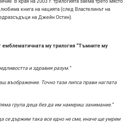
ичие. В края на 2003 г. трилогията заема трето място
й-любима книга на нацията (след Властелинът на
предразсъдъци на Джейн Остин).
т емблематичната му трилогия “Тъмните му
ведливостта и здравия разум.”
маш въображение. Точно тази липса прави наглата
ляма група деца без да им намериш занимание.”
да се държим така все едно не сме, иначе ще умрем