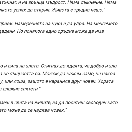
 натъкнах и на зрънца мъдрост. Няма съмнение. Няма
лкото успях да открия. Живота е трудно нещо.”
прави. Намерението на чука е да удря. На менгемето
здадени. Но понякога едно оръдие може да има
 и сила на злото. Стигнах до идеята, че добро и зло
 а не същността си. Можем да кажем само, че някоя
, или лоша, защото е наранила друг човек. Хората
 сложни епитети.”
зеш в света на живите, за да полетиш свободен като
ето може да се надява човек.”