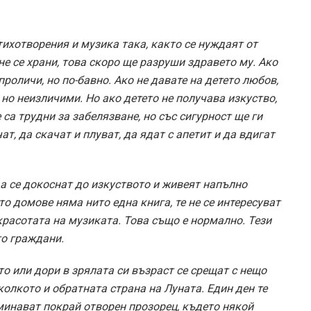
тихотворения и музика така, както се нуждаят от
 не се храни, това скоро ще разруши здравето му. Ако
проличи, но по-бавно. Ако не давате на детето любов,
 но неизличими. Но ако детето не получава изкуство,
 са трудни за забелязване, но със сигурност ще ги
ат, да скачат и плуват, да ядат с апетит и да вдигат
 да се докоснат до изкуството и живеят напълно
то домове няма нито една книга, те не се интересуват
красотата на музиката. Това също е нормално. Тези
то граждани.
то или дори в зрялата си възраст се срещат с нещо
колкото и обратната страна на Луната. Един ден те
 минават покрай отворен прозорец, където някой