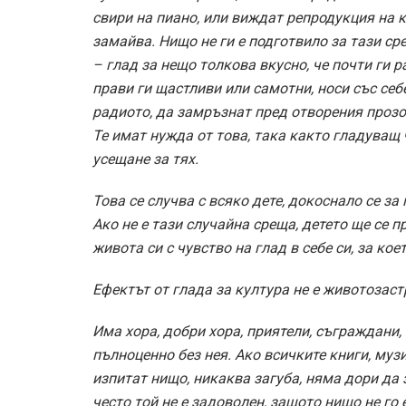
свири на пиано, или виждат репродукция на к
замайва. Нищо не ги е подготвило за тази ср
– глад за нещо толкова вкусно, че почти ги р
прави ги щастливи или самотни, носи със себе
радиото, да замръзнат пред отворения прозо
Те имат нужда от това, така както гладуващ 
усещане за тях.
Това се случва с всяко дете, докоснало се за
Ако не е тази случайна среща, детето ще се 
живота си с чувство на глад в себе си, за кое
Ефектът от глада за култура не е животозаст
Има хора, добри хора, приятели, съграждани,
пълноценно без нея. Ако всичките книги, муз
изпитат нищо, никаква загуба, няма дори да 
често той не е задоволен, защото нищо не го