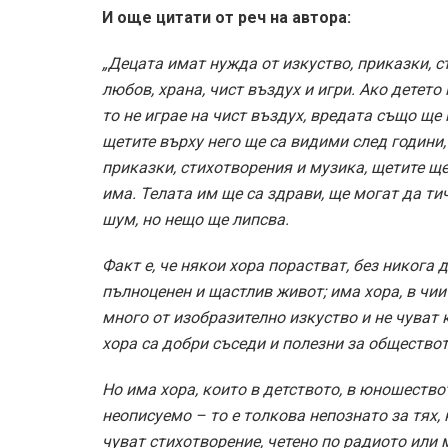
И още цитати от реч на автора:
„Децата имат нужда от изкуство, приказки, с
любов, храна, чист въздух и игри. Ако детето
то не играе на чист въздух, вредата също ще 
щетите върху него ще са видими след години,
приказки, стихотворения и музика, щетите ще
има. Телата им ще са здрави, ще могат да тич
шум, но нещо ще липсва.
Факт е, че някои хора порастват, без никога
пълноценен и щастлив живот; има хора, в чии
много от изобразително изкуство и не чуват 
хора са добри съседи и полезни за общество
Но има хора, които в детството, в юношество
неописуемо – то е толкова непознато за тях, 
чуват стихотворение, четено по радиото или