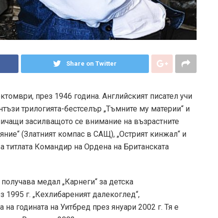
Share on Twitter
ктомври, през 1946 година. Английският писател учи
нтъзи трилогията-бестселър „Тъмните му материи“ и
вличащи засилващото се внимание на възрастните
ияние“ (Златният компас в САЩ), „Острият кинжал“ и
а титлата Командир на Ордена на Британската
 получава медал „Карнеги“ за детска
 1995 г. „Кехлибареният далекоглед“,
а на годината на Уитбред през януари 2002 г. Тя е