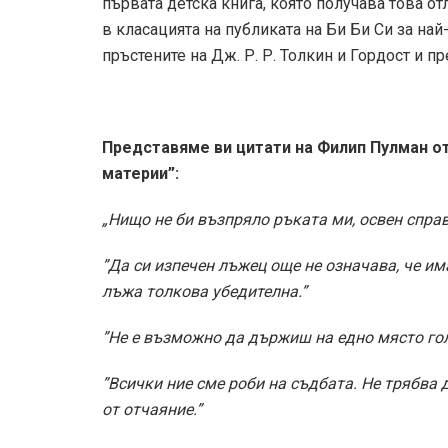
първата детска книга, която получава това отл
в класацията на публиката на Би Би Си за на
пръстените на Дж. Р. Р. Толкин и Гордост и 
Представяме ви цитати на Филип Пулман о
материи”:
„Нищо не би възпряло ръката ми, освен спра
”Да си изпечен лъжец още не означава, че и
лъжа толкова убедителна.”
”Не е възможно да държиш на едно място го
”Всички ние сме роби на съдбата. Не трябва 
от отчаяние.”