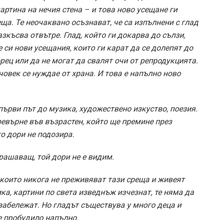
артина на нечия стена – и това ново усещане ги
еща. Те неочаквано осъзнават, че са изпълнени с глад
азкъсва отвътре. Глад, който ги докарва до сълзи,
 си нови усещания, които ги карат да се долепят до
рец или да не могат да свалят очи от репродукцията.
човек се нуждае от храна. И това е напълно ново
 първи път до музика, художествено изкуство, поезия.
превърне във възрастен, който ще премине през
то дори не подозира.
рашаващ, той дори не е видим.
 които никога не преживяват тази среща и живеят
ика, картини по света изведнъж изчезнат, те няма да
забележат. Но гладът съществува у много деца и
 е пробудило напълно.