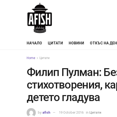
НАЧАЛО
ЦИТАТИ
НОВИНИ
ОТКЪС НА ДЕ
Home
Цитати
Филип Пулман: Бе
стихотворения, ка
детето гладува
by
afish
19 October 2016
in
Цитати