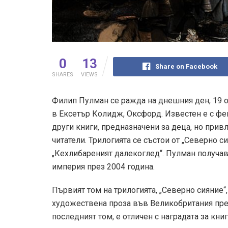
0
13
Share on Facebook
SHARES
VIEWS
Филип Пулман се ражда на днешния ден, 19 о
в Ексетър Колидж, Оксфорд. Известен е с фе
други книги, предназначени за деца, но при
читатели. Трилогията се състои от „Северно с
„Кехлибареният далекоглед“. Пулман получав
империя през 2004 година.
Първият том на трилогията, „Северно сияние“,
художествена проза във Великобритания през
последният том, е отличен с наградата за книг