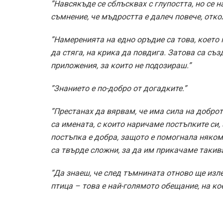
”Навсякъде се сблъсквах с глупостта, но се
съмнение, че мъдростта е далеч повече, отко
”Намеренията на едно оръдие са това, което 
да стяга, на крика да повдига. Затова са съ
приложения, за които не подозираш.”
”Знанието е по-добро от догадките.”
”Престанах да вярвам, че има сила на доброто
са имената, с които наричаме постъпките си,
постъпка е добра, защото е помогнала някому
са твърде сложни, за да им прикачаме такива
”Да знаеш, че след тъмнината отново ще изле
птица – това е най-голямото обещание, на ко