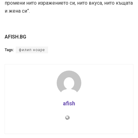
промени нито изражението си, нито вкуса, нито къщата
и жена си”.
AFISH.BG
Tags:
филип ноаре
afish