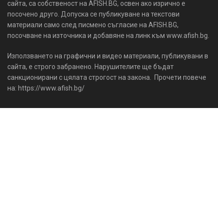
сайта, са собственост на AFISH.BG, освен ако изрично е
посочено друго. Допуска се публикуване на текстови
материали само след писмено съгласие на AFISH.BG,
посочване на източника и добавяне на линк към www.afish.bg.
Използването на графични и видео материали, публикувани в
сайта, е строго забранено. Нарушителите ще бъдат
санкционирани с цялата строгост на закона. Прочети повече
на: https://www.afish.bg/