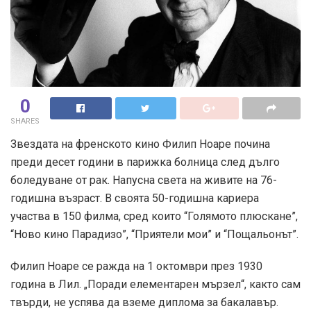
0
SHARES
Звездата на френското кино Филип Ноаре почина
преди десет години в парижка болница след дълго
боледуване от рак. Напусна света на живите на 76-
годишна възраст. В своята 50-годишна кариера
участва в 150 филма, сред които “Голямото плюскане”,
“Ново кино Парадизо”, “Приятели мои” и “Пощальонът”.
Филип Ноаре се ражда на 1 октомври през 1930
година в Лил. „Поради елементарен мързел“, както сам
твърди, не успява да вземе диплома за бакалавър.