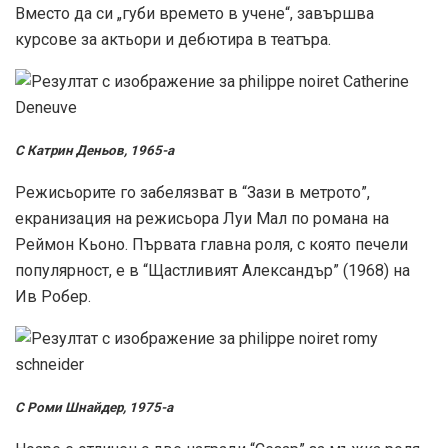
Вместо да си „губи времето в учене“, завършва
курсове за актьори и дебютира в театъра.
С Катрин Деньов, 1965-а
Режисьорите го забелязват в “Зази в метрото”,
екранизация на режисьора Луи Мал по романа на
Реймон Кьоно. Първата главна роля, с която печели
популярност, е в “Щастливият Александър” (1968) на
Ив Робер.
С Роми Шнайдер, 1975-а