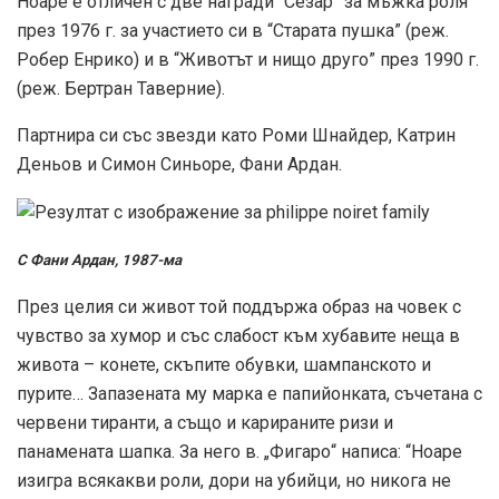
Ноаре е отличен с две награди “Сезар” за мъжка роля
през 1976 г. за участието си в “Старата пушка” (реж.
Робер Енрико) и в “Животът и нищо друго” през 1990 г.
(реж. Бертран Таверние).
Партнира си със звезди като Роми Шнайдер, Катрин
Деньов и Симон Синьоре, Фани Ардан.
С Фани Ардан, 1987-ма
През целия си живот той поддържа образ на човек с
чувство за хумор и със слабост към хубавите неща в
живота – конете, скъпите обувки, шампанското и
пурите… Запазената му марка e папийонката, съчетана с
червени тиранти, а също и карираните ризи и
панамената шапка. За него в. „Фигаро“ написа: “Ноаре
изигра всякакви роли, дори на убийци, но никога не