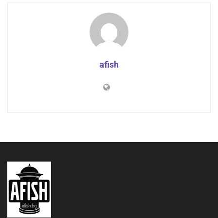
afish