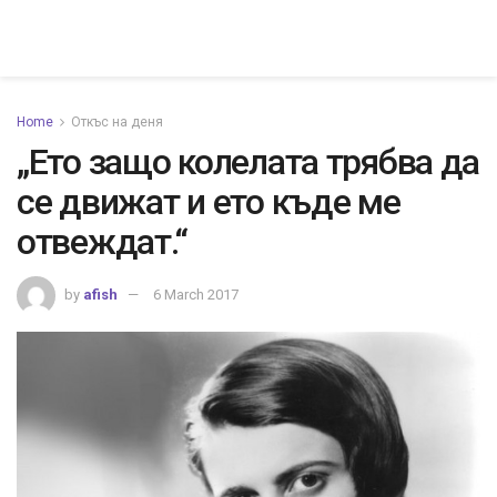
Home
Откъс на деня
„Ето защо колелата трябва да
се движат и ето къде ме
отвеждат.“
by
afish
6 March 2017