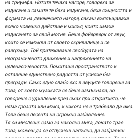
на триумфа. Нотите течаха нагоре, говореха за
издигане и самите те бяха издигане, бяха същността и
формата на движението нагоре, сякаш въплъщаваха
всяко човешко действие и мисъл, които имаха
издигането за свой мотив. Беше фойерверк от звук,
който се измъква от своето скривалище и се
разгръща. Той притежаваше свободата на
неограниченото движение и напрежението на
целенасочеността. Помиташе пространството и
оставяше единствено радостта от усилие без
прегради. Само едно слабо ехо в звуците говореше за
това, от което музиката се беше измъкнала, но
говореше с удивление през смях при откритието, че
няма грозота или мъка, и никога не е трябвало да има.
Това беше песента на огромно избавление.
Тя си мислеше: само за няколко мига, докато трае
това, можеш да се отпуснеш напълно, да забравиш