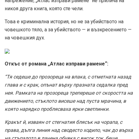
напрежение, „Атлас изправи рамене“ не прилича на
никоя друга книга, която сте чели.
Това е криминална история, но не за убийството на
човешкото тяло, а за убийството — и възкресението —
на човешкия дух.
Откъс от романа „Атлас изправи рамене“:
“Тя седеше до прозореца на влака, с отметната назад
глава и с крак, опънат върху празната седалка пред
нея. Рамката на прозореца трепереше от скоростта на
движението, стъклото висеше над пуста мрачина, в
която нарядко проблясваха ярки светлинки.
Кракът й, изваян от стегнатия блясък на чорапа, с
права, дълга линия над сводесто ходило, чак до върха
на стъпалото в лачена обувка с висок ток, беше