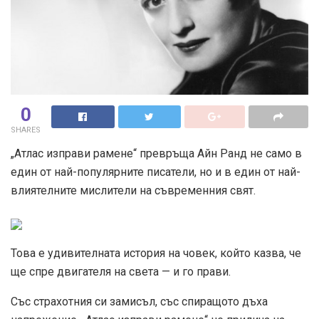
0
SHARES
„Атлас изправи рамене“ превръща Айн Ранд не само в
един от най-популярните писатели, но и в един от най-
влиятелните мислители на съвременния свят.
Това е удивителната история на човек, който казва, че
ще спре двигателя на света — и го прави.
Със страхотния си замисъл, със спиращото дъха