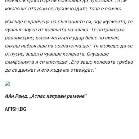
всичко и просто да си позволиш да чувстваш. Тя си
мислеше: отпусни се, пусни юздите, това е всичко.
Някъде с крайчеца на съзнанието си, под музиката, тя
чуваше звука от колелата на влака. Те потракваха
равномерно, всеки четвърти удар беше по-силен,
сякаш наблягаше на съзнателна цел. Тя можеше да се
отпусне, защото чуваше колелата. Слушаше
симфонията и си мислеше:
„Ето защо колелата трябва
да се движат и ето къде ме отвеждат.“
Айн Ранд, „Атлас изправи рамене“
AFISH.BG