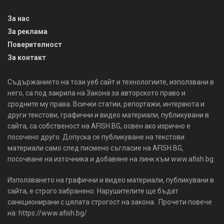
За нас
За реклама
Поверителност
За контакт
Съдържанието на този уеб сайт и технологиите, използвани в
него, са под закрила на Закона за авторското право и
сродните му права. Всички статии, репортажи, интервюта и
други текстови, графични и видео материали, публикувани в
сайта, са собственост на AFISH.BG, освен ако изрично е
посочено друго. Допуска се публикуване на текстови
материали само след писмено съгласие на AFISH.BG,
посочване на източника и добавяне на линк към www.afish.bg.
Използването на графични и видео материали, публикувани в
сайта, е строго забранено. Нарушителите ще бъдат
санкционирани с цялата строгост на закона. Прочети повече
на: https://www.afish.bg/