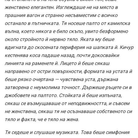
женствено елегантен. Изглеждаше не на място в
прашния вагон и странно несъвместим с всичко
останало в пътничката. Тя носеше палто от камилска
вълна, което някога е било скъпо, увито безформено
около стройното й нервно тяло. Яката му беше
вдигната до скосената периферия на шапката й. Кичур
кестенява коса падаше назад, почти докосвайки
линията на раменете й. Лицето й беше сякаш
направено от остри повърхности, формата на устата й
беше рязко очертана — чувствена уста, държана
затворена с неумолима точност. Държеше ръцете си в
джобовете на палтото. Стойката й беше изпъната,
сякаш се възмущаваше от неподвижността, и съвсем
не женствена, сякаш тя не осъзнаваше собственото си
тяло и факта, че е тяло на жена.
Тя седеше и слушаше музиката. Това беше симфония