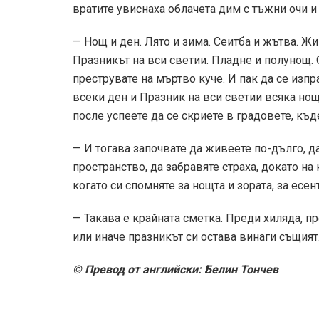
вратите увиснаха облачета дим с тъжни очи и
— Нощ и ден. Лято и зима. Сеитба и жътва. Жив
Празникът на вси светии. Пладне и полунощ. О
преструвате на мъртво куче. И пак да се изпр
всеки ден и Празник на вси светии всяка нощ
после успеете да се скриете в градовете, къд
— И тогава започвате да живеете по-дълго, д
пространство, да забравяте страха, докато на
когато си спомняте за нощта и зората, за есен
— Такава е крайната сметка. Преди хиляда, пре
или иначе празникът си остава винаги същия
© Превод от английски: Белин Тончев