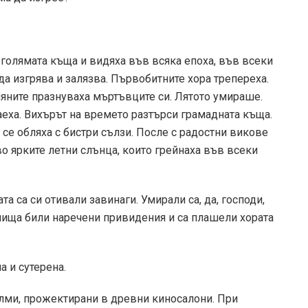
 голямата къща и видяха във всяка епоха, във всеки
да изгрява и залязва. Първобитните хора трепереха.
ляните празнуваха мъртъвците си. Лятото умираше.
еха. Вихърът на времето разтърси грамадната къща.
се обляха с бистри сълзи. После с радостни викове
о ярките летни слънца, които грейнаха във всеки
а са си отивали завинаги. Умирали са, да, господи,
нища били наречени привидения и са плашели хората
а и сутерена.
илми, прожектирани в древни киносалони. При