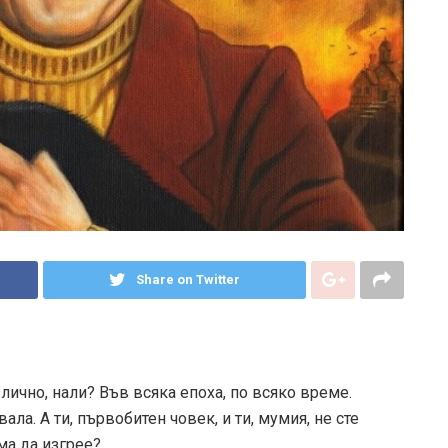
Share on Twitter
лично, нали? Във всяка епоха, по всяко време.
ла. А ти, първобитен човек, и ти, мумия, не сте
ма да изгрее?