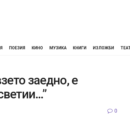
НЯ
ПОЕЗИЯ
КИНО
МУЗИКА
КНИГИ
ИЗЛОЖБИ
ТЕА
взето заедно, е
светии…”
0