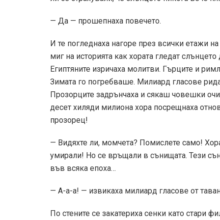
— Да — прошепнаха повечето.
И те погледнаха нагоре през всички етажи на
миг на историята как хората гледат слънцето 
Египтяните изричаха молитви. Гърците и рим
Зимата го погребваше. Милиард гласове рида
Прозорците задрънчаха и сякаш човешки очи 
десет хиляди милиона хора посрещнаха отнов
прозорец!
— Видяхте ли, момчета? Помислете само! Хорат
умирали! Но се връщали в сънищата. Тези съ
във всяка епоха…
— А-а-а! — извикаха милиард гласове от таван
По стените се закатериха сенки като стари ф