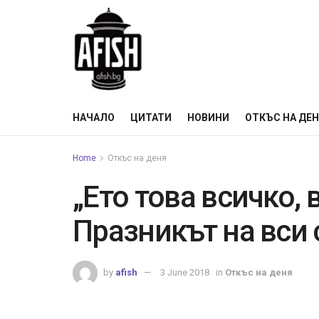
НАЧАЛО
ЦИТАТИ
НОВИНИ
ОТКЪС НА ДЕ
Home
Откъс на деня
„Ето това всичко, 
Празникът на вси 
by
afish
3 June 2018
in
Откъс на деня