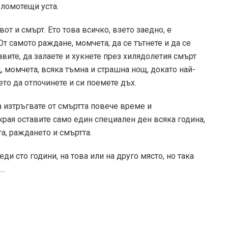
 ломотещи уста.
от и смърт. Ето това всичко, взето заедно, е
т самото раждане, момчета; да се тътнете и да се
авите, да залаете и хукнете през хилядолетия смърт
, момчета, всяка тъмна и страшна нощ, докато най-
ето да отпочинете и си поемете дъх.
а изтръгвате от смъртта повече време и
 края оставите само един специален ден всяка година,
та, раждането и смъртта.
ди сто години, на това или на друго място, но така
т…