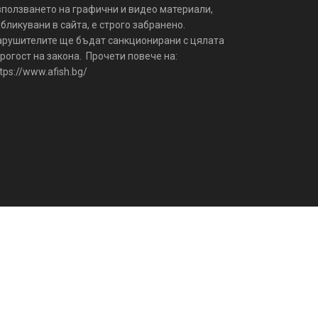
зползването на графични и видео материали,
бликувани в сайта, е строго забранено.
арушителите ще бъдат санкционирани с цялата
рогост на закона. Прочети повече на:
tps://www.afish.bg/