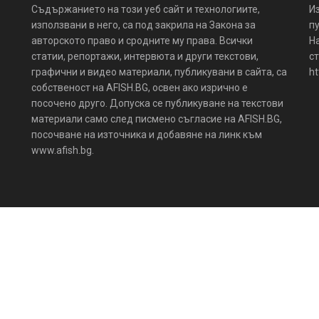
Съдържанието на този уеб сайт и технологиите,
И
използвани в него, са под закрила на Закона за
пу
авторското право и сродните му права. Всички
Н
статии, репортажи, интервюта и други текстови,
ст
графични и видео материали, публикувани в сайта, са
ht
собственост на AFISH.BG, освен ако изрично е
посочено друго. Допуска се публикуване на текстови
материали само след писмено съгласие на AFISH.BG,
посочване на източника и добавяне на линк към
www.afish.bg.