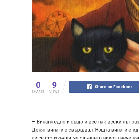
0
9
Share on Facebook
SHARES
VIEWS
— Винаги едно и също и все пак всеки път раз
Денят винаги е свършвал. Нощта винаги е идва
ли се страхували, че слънцето никога вече ня