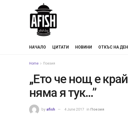
НАЧАЛО
ЦИТАТИ
НОВИНИ
ОТКЪС НА ДЕ
Home
Поезия
„Ето че нощ е кра
няма я тук…”
by
afish
4 June 2017
in
Поезия