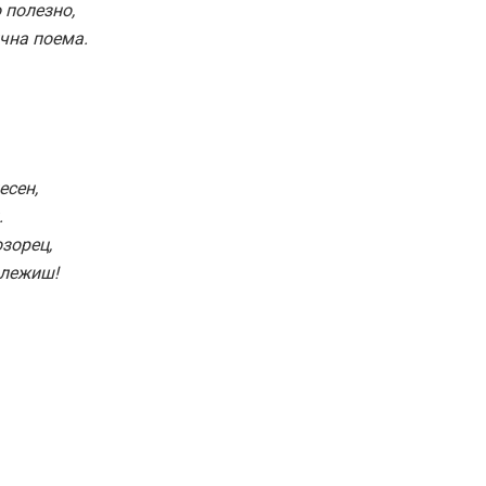
 полезно,
чна поема.
есен,
.
озорец,
 лежиш!