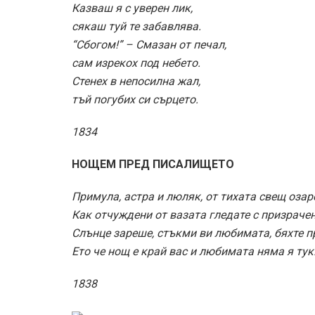
Казваш я с уверен лик,
сякаш туй те забавлява.
“Сбогом!” – Смазан от печал,
сам изрекох под небето.
Стенех в непосилна жал,
тъй погубих си сърцето.
1834
НОЩЕМ ПРЕД ПИСАЛИЩЕТО
Примула, астра и люляк, от тихата свещ озар
Как отчуждени от вазата гледате с призрачен
Слънце зареше, стъкми ви любимата, бяхте п
Ето че нощ е край вас и любимата няма я тук
1838