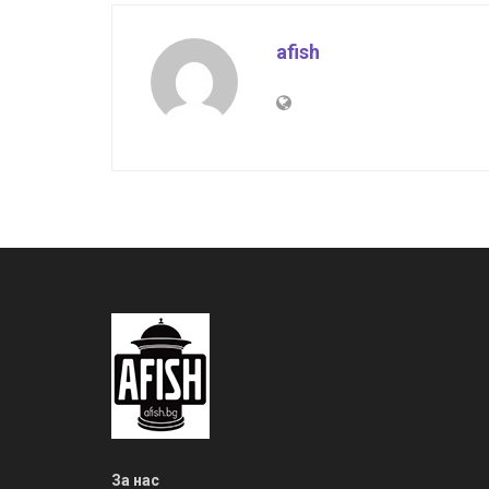
afish
За нас