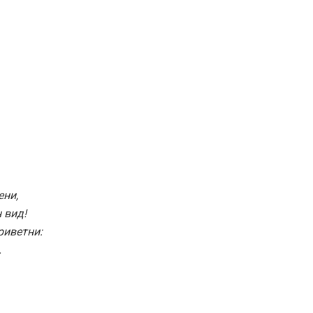
ени,
 вид!
риветни:
.