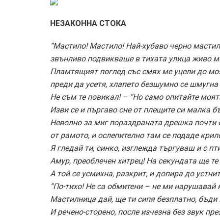
НЕЗАКОННА СТОКА
“Мастило! Мастило! Най-хубаво черно мастил
звънливо подвикваше в тихата улица живо м
Пламтящият поглед със смях ме уцели до мо
преди да усетя, хлапето безшумно се шмугна 
Не съм те повикал! – “Но само опитайте моят
Изви се и пъргаво сне от плещите си малка б
Неволно за миг пораздраната дрешка почти 
от рамото, и ослепително там се подаде крил
Я гледай ти, синко, изглежда търгуваш и с пт
Амур, преоблечен хитрец! На секундата ще те
А той се усмихна, разкрит, и допира до устнит
“По-тихо! Не са обмитени – не ми нарушавай 
Мастилница дай, ще ти сипя безплатно, бъди 
И речено-сторено, после изчезна без звук пре