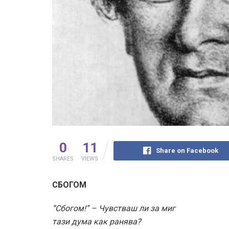
0
11
Share on Facebook
SHARES
VIEWS
СБОГОМ
“Сбогом!” – Чувстваш ли за миг
тази дума как ранява?