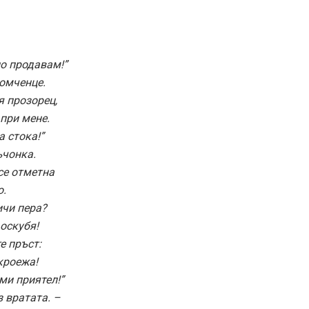
о продавам!”
омченце.
я прозорец,
при мене.
а стока!”
ъчонка.
се отметна
о.
ичи пера?
 оскубя!
е пръст:
кроежа!
ми приятел!”
з вратата. –