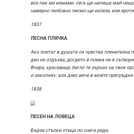
все пак ме измами: сега ще напиша май нещо
навярно любовно писмо ще излезе, или ероти
1837
ЛЕСНА ПЛЯЧКА
Ако поетът в душата си чувства пленителна п
ден не отдъхва, догдето в поема не я сътвори
Вчера, красавице, бегло те зърнах на твоя пр
и закопнях: ала днес вече в мойте прегръдки
1838
ПЕСЕН НА ЛОВЕЦА
Бързи стъпки птица по снега реди,