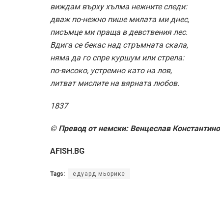
виждам върху хълма нежните следи:
дваж по-нежно пише милата ми днес,
писъмце ми праща в девствения лес.
Вдига се бекас над стръмната скала,
няма да го спре куршум или стрела:
по-високо, устремно като на лов,
литват мислите на вярната любов.
1837
© Превод от немски: Венцеслав Константин
AFISH.BG
Tags:
едуард мьорике