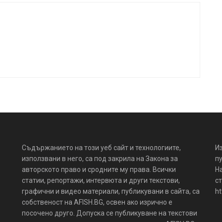
Съдържанието на този уеб сайт и технологиите,
И
използвани в него, са под закрила на Закона за
пу
авторското право и сродните му права. Всички
Н
статии, репортажи, интервюта и други текстови,
ст
графични и видео материали, публикувани в сайта, са
ht
собственост на AFISH.BG, освен ако изрично е
посочено друго. Допуска се публикуване на текстови