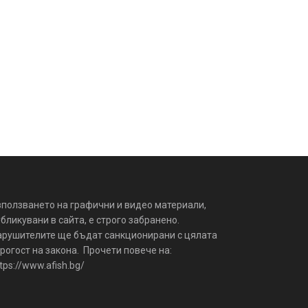
зползването на графични и видео материали,
бликувани в сайта, е строго забранено.
арушителите ще бъдат санкционирани с цялата
рогост на закона. Прочети повече на:
tps://www.afish.bg/