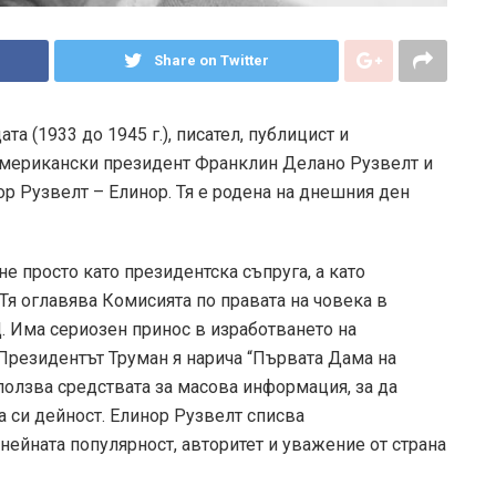
Share on Twitter
а (1933 до 1945 г.), писател, публицист и
 американски президент Франклин Делано Рузвелт и
р Рузвелт – Елинор. Тя е родена на днешния ден
е просто като президентска съпруга, а като
Тя оглавява Комисията по правата на човека в
. Има сериозен принос в изработването на
 Президентът Труман я нарича “Първата Дама на
зползва средствата за масова информация, за да
 си дейност. Елинор Рузвелт списва
нейната популярност, авторитет и уважение от страна