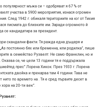
о популярност мъжа си – одобряват я 67 % от
узвелт участва в 5900 мероприятия, изнася огромен
ия. След 1942 г. обикаля териториите на юг от Тихия
нася писмата до близките им. Заради огромното й
да се кандидатира за президент.
ори скандални факти. Тя ражда една дъщеря и
„Аз постоянно бях или бременна, или родилка”, пише
верите в семейство Рузвелт. Не само Франклин, но и
 Оказва се, че цели 13 години тя е поддържала
шиейтед прес” Лорена Хикок. През 1933 г. Лорена
нтската двойка и прекарва там 4 години. Тава не
 нито по времето на . Тя е сред първите десет в
 хора на 20-ти век”.
Рузвелт: