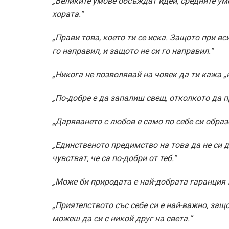
„Великите умове обсъждат идеи, средните у
хората.“
„Прави това, което ти се иска. Защото при вс
го направил, и защото не си го направил.“
„Никога не позволявай на човек да ти кажа „н
„По-добре е да запалиш свещ, отколкото да 
„Даряването с любов е само по себе си образ
„Единственото предимство на това да не си д
чувстват, че са по-добри от теб.“
„Може би природата е най-добрата гаранция 
„Приятелството със себе си е най-важно, защо
можеш да си с никой друг на света.“