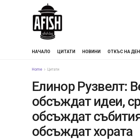
НАЧАЛО
ЦИТАТИ
НОВИНИ
ОТКЪС НА ДЕ
Home
Цитати
Елинор Рузвелт: 
обсъждат идеи, с
обсъждат събития
обсъждат хората