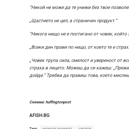
“Никой не може да те унижи без твое позволе
„Щастието не цел, а страничен продукт.“
“Никога нищо не е постигано от човек, който
„Всеки ден прави по нещо, от което те е страх.
„Човек трупа сила, смелост и увереност от вс
страха в лицето. Можеш да си кажеш: „Прежи
дойде.” Трябва да правиш това, което мислиш
Снимка: huffingtonpost
AFISH.BG
Tags:
елинор рузвелт
цитати