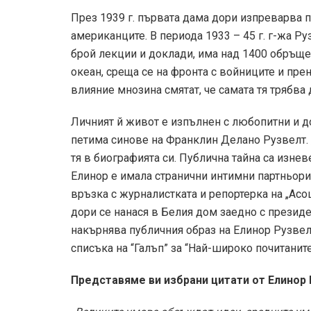
През 1939 г. първата дама дори изпреварва п
американците. В периода 1933 – 45 г. г-жа Р
брой лекции и доклади, има над 1400 обръщен
океан, среща се на фронта с войниците и пре
влияние мнозина смятат, че самата тя трябва 
Личният й живот е изпълнен с любопитни и д
петима синове на Франклин Делано Рузвелт. 
тя в биографията си. Публична тайна са изне
Елинор е имала странични интимни партньори.
връзка с журналистката и репортерка на „Асо
дори се нанася в Белия дом заедно с президе
накърнява публичния образ на Елинор Рузвелт
списъка на “Галъп” за “Най-широко почитаните
Представяме ви избрани цитати от Елинор 