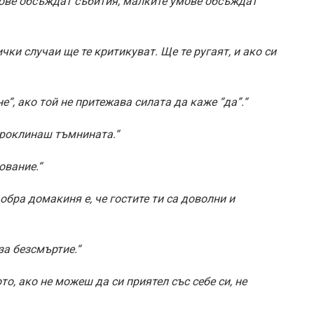
мове обсъждат събития, малките умове обсъждат
ички случаи ще те критикуват. Ще те ругаят, и ако си
е“, ако той не притежава силата да каже “да”.“
проклинаш тъмнината.“
ование.“
обра домакиня е, че гостите ти са доволни и
за безсмъртие.“
то, ако не можеш да си приятел със себе си, не