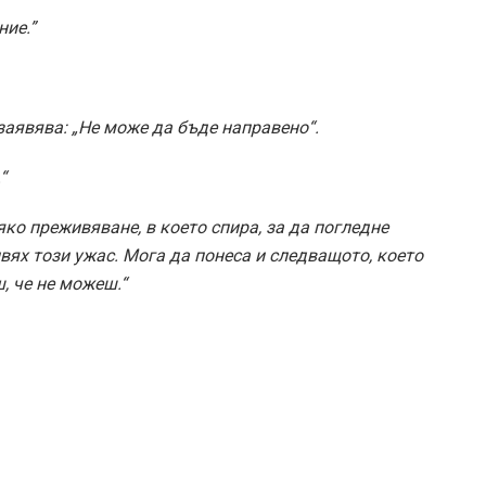
ние.”
 заявява: „Не може да бъде направено“.
“
яко преживяване, в което спира, за да погледне
вях този ужас. Мога да понеса и следващото, което
, че не можеш.“