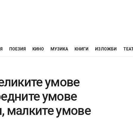
НЯ
ПОЕЗИЯ
КИНО
МУЗИКА
КНИГИ
ИЗЛОЖБИ
ТЕА
Великите умове
редните умове
, малките умове