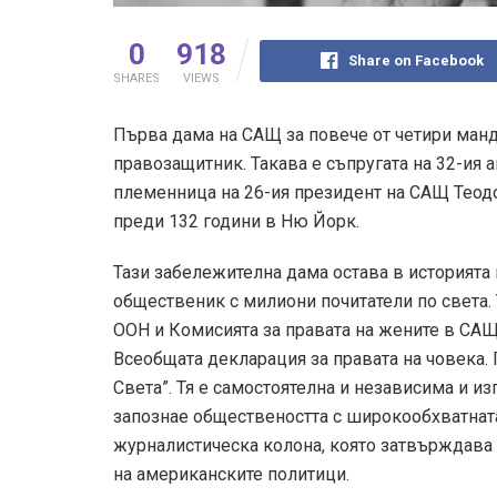
0
918
Share on Facebook
SHARES
VIEWS
Първа дама на САЩ за повече от четири мандат
правозащитник. Такава е съпругата на 32-ия
племенница на 26-ия президент на САЩ Теодо
преди 132 години в Ню Йорк.
Тази забележителна дама остава в историята н
общественик с милиони почитатели по света. 
ООН и Комисията за правата на жените в САЩ
Всеобщата декларация за правата на човека.
Света”. Тя е самостоятелна и независима и и
запознае обществеността с широкообхватната
журналистическа колона, която затвърждава 
на американските политици.