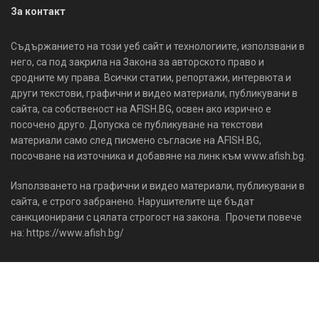
За контакт
Съдържанието на този уеб сайт и технологиите, използвани в
него, са под закрила на Закона за авторското право и
сродните му права. Всички статии, репортажи, интервюта и
други текстови, графични и видео материали, публикувани в
сайта, са собственост на AFISH.BG, освен ако изрично е
посочено друго. Допуска се публикуване на текстови
материали само след писмено съгласие на AFISH.BG,
посочване на източника и добавяне на линк към www.afish.bg.
Използването на графични и видео материали, публикувани в
сайта, е строго забранено. Нарушителите ще бъдат
санкционирани с цялата строгост на закона. Прочети повече
на: https://www.afish.bg/