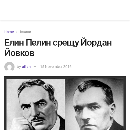
Home
Новини
Елин Пелин срещу Йордан
Йовков
by
afish
15 November 2016