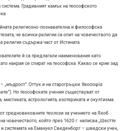
а система. Градивният камък на теософското
ка.
ейната религиозно-познавателна и философска
тезата, че всички религии са опит на човечеството да
а религия съдържа част от Истината.
ователите й са предлагали наименования като
ато накрая се спират на теософска. Какво се крие зад
– „мъдрост“. Оттук и на старогръцки: θεοσοφία
ете”). Но теософските учения съществуват от
, мистиката, астрологията, езотериката и окултизма.
 от средновековните теолози за учението на Якоб
на човечеството, който през 1620 г. написва „Шестте
а и системата на Емануел Сведенборг – шведски учен,