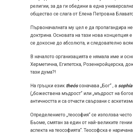
религии, за да ги обедини в една универсалн
общество се слага от Елена Петровна Блаватс
Първоначалната му цел е да пропагандира н
доктрина. Основата на тази нова концепция е 
се докосне до абсолюта, и следователно всяк
В началото организацията е нямала име и осн
Херметична, Египетска, Розенкройцерска, док
тази дума?!
На гръцки език
theós
означава „Бог“ , а
sophía
(„божествена мъдрост“ или „мъдрост на богов
античността и са отчасти свързани с аскетизма
Определението „теософия“ се използва често
Бьоме, смятан за един от най-великите гении 
аспекта на теософията“. Теософска е наричан