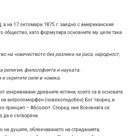
, а на 17 октомври 1875 г. заедно с американския
о общество, като формулира основните му цели така
о на човечеството без разлика на раса, народност,
а религия, философията и науката.
 и скритите сили в човека.
 от изкривяване древните истини, които са в основата
о на антропоморфен (човекоподобен) Бог творец и
н принцип – Абсолют. Според нея Вселената се
з да е сътворена.
о на душите, облекчаването на страданията,