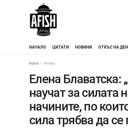
НАЧАЛО
ЦИТАТИ
НОВИНИ
ОТКЪС НА ДЕ
Home
Четива
Елена Блаватска: 
научат за силата н
начините, по които
сила трябва да с