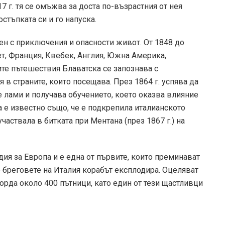
17 г. тя се омъжва за доста по-възрастния от нея
стъпката си и го напуска.
н с приключения и опасности живот. От 1848 до
пет, Франция, Квебек, Англия, Южна Америка,
ите пътешествия Блаватска се запознава с
 в страните, които посещава. През 1864 г. успява да
е лами и получава обучението, което оказва влияние
а е известно също, че е подкрепила италианското
аствала в битката при Ментана (през 1867 г.) на
дия за Европа и е една от първите, които преминават
о бреговете на Италия корабът експлодира. Оцеляват
орда около 400 пътници, като един от тези щастливци