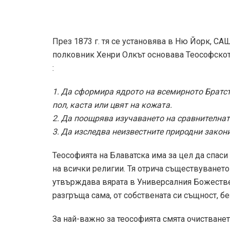
През 1873 г. тя се установява в Ню Йорк, САЩ
полковник Хенри Олкът основава Теософскот
:
1. Да сформира ядрото на всемирното Братств
пол, каста или цвят на кожата.
2. Да поощрява изучаването на сравнителнат
3. Да изследва неизвестните природни закони
Теософията на Блаватска има за цел да спаси
на всички религии. Тя отрича съществуванет
утвърждава вярата в Универсалния Божестве
разгръща сама, от собствената си същност, бе
За най-важно за теософията смята очистванет