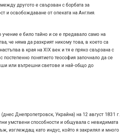
 между другото е свързван с борбата за
т и освобождаване от опеката на Англия.
учение е било тайно и се е предавало само на
ва, че няма да разкрият никому това, в което са
настъпва в края на XIX век и тя е пряко свързана с
с постепенно понятието теософия започнало да се
сши или вътрешни светове и най-общо до
(днес Днепропетровск, Украйна) на 12 август 1831 г.
лни умствени способности и общувала с невидимата
ъж, изглеждащ като индус, който я закрилял и много