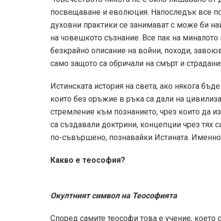
посвещаване и еволюция. Напоследък все по
духовни практики се занимават с може би на
на човешкото съзнание. Все пак на миналото 
безкрайно описание на войни, походи, завоюв
само защото са обричали на смърт и страдани
Истинската история на света, ако някога бъд
които без оръжие в ръка са дали на цивилиза
стремление към познанието, чрез които да из
са създавали доктрини, концепции чрез тях с
по-съвършено, познавайки Истината. Именно 
Какво е теософия?
Окултният символ на Теософията
Според самите теософи това е учение, което 