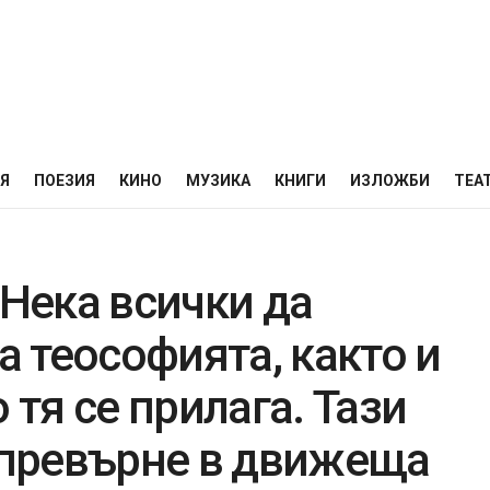
НЯ
ПОЕЗИЯ
КИНО
МУЗИКА
КНИГИ
ИЗЛОЖБИ
ТЕА
„Нека всички да
а теософията, както и
 тя се прилага. Тази
е превърне в движеща