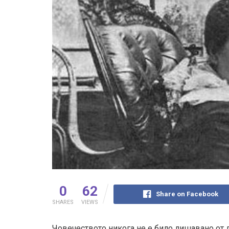
0
62
Share on Facebook
SHARES
VIEWS
Човечеството никога не е било лишавано от 