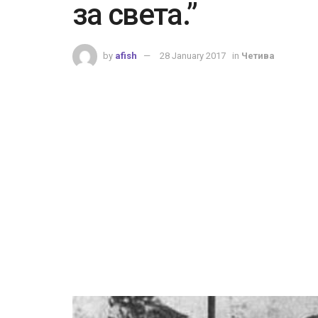
за света.”
by
afish
28 January 2017
in
Четива