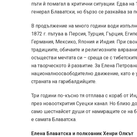
пъти й помагал в критични ситуации. Едва на 
генерал Блаватски, но бързо се разкайва за по
В продължение на много години води изпълне
1872 г. пътува в Персия, Турция, Гърция, Еги
Германия, Мексико, Япония и Индия. При сво
традициите, обичаите и религиозните вярвания
осъществи мечтата си – среща се с тибетскит
на творческото й развитие. За Елена Петровн
националноосвободително движение, като е уч
страната на гарибалдийците.
Три години по-късно тя отплава с кораб от Ин
през новооткрития Суецки канал. Но близо д
само шестнайсет души от намиращите се на б
е самата Блаватска.
Елена Блаватска и полковник Хенри Олкът