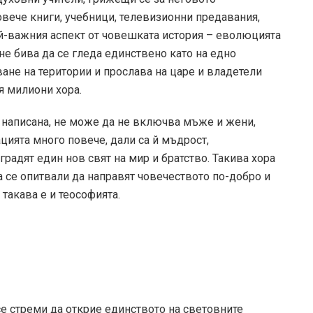
вече книги, учебници, телевизионни предавания,
й-важния аспект от човешката история – еволюцията
не бива да се гледа единствено като на едно
ане на територии и прослава на царе и владетели
я милиони хора.
е написана, не може да не включва мъже и жени,
цията много повече, дали са й мъдрост,
градят един нов свят на мир и братство. Такива хора
а се опитвали да направят човечеството по-добро и
такава е и теософията.
се стреми да открие единството на световните