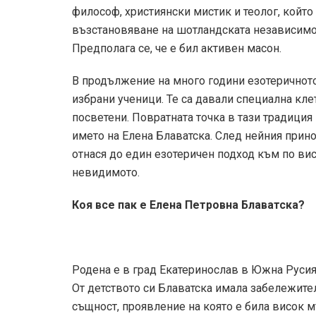
философ, християнски мистик и теолог, който
възстановяване на шотландската независимос
Предполага се, че е бил активен масон.
В продължение на много години езотеричното 
избрани ученици. Те са давали специална клет
посветени. Повратната точка в тази традиция 
името на Елена Блаватска. След нейния прино
отнася до един езотеричен подход към по ви
невидимото.
Коя все пак е Елена Петровна Блаватска?
Родена е в град Екатеринослав в Южна Русия 
От детството си Блаватска имала забележите
същност, проявление на която е била висок м