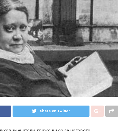
Share on Twitter
духовни учители, грижещи се за неговото