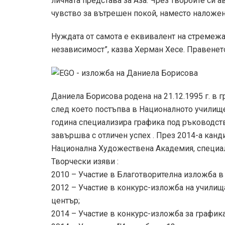
личната представа за Аза. Чрез творбите си а
чувство за вътрешен покой, наместо наложен
Нуждата от самота е еквивалент на стремежа
независимост”, казва Херман Хесе. Правенето
Даниела Борисова родена на 21.12.1995 г. в 
след което постъпва в Националното училище
година специализира графика под ръководств
завършва с отличен успех . През 2014-а канд
Национална Художествена Академия, специал
Творчески изяви :
2010 – Участие в Благотворителна изложба в 
2012 – Участие в конкурс-изложба на учили
център;
2014 – Участие в конкурс-изложба за график