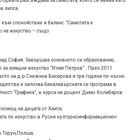
вторката разсъждава за самотата, която се явява като
а липса.
 към спокойствие и баланс. “Самотата е
 на изкуство – също.
град София. Завършва основното си образование,
 за изящни изкуство “Илия Петров” . През 2011
ото на д-р Снежина Бисерова и три години по-късно
идатства и започва бакалавърската си програма в
ност “Графика”, в курса на доцент Димо Колибаров
помощ на децата от Хаити;
щата по изкуство в Руски културноинформационен
а Торун,Полша;