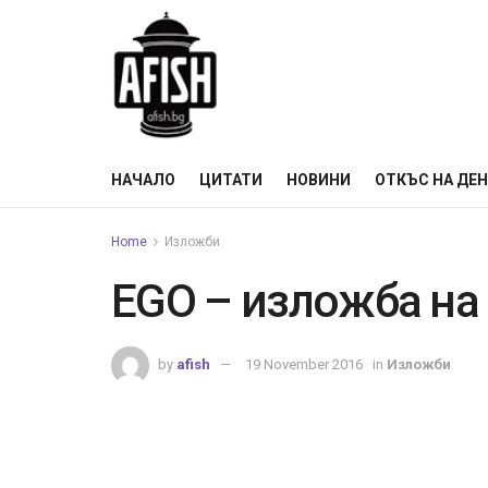
НАЧАЛО
ЦИТАТИ
НОВИНИ
ОТКЪС НА ДЕ
Home
Изложби
EGO – изложба на
by
afish
19 November 2016
in
Изложби