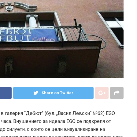
Share on Twitter
 галерия “Дебют” (бул. „Васил Левски“ №62) EGO.
 часа. Внушението за идеала ЕGO се подкрепя от
о силуети, с които се цели визуализиране на