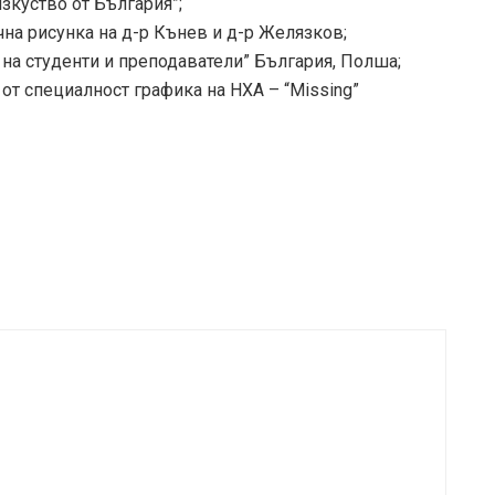
зкуство от България”;
чна рисунка на д-р Кънев и д-р Желязков;
 на студенти и преподаватели” България, Полша;
от специалност графика на НХА – “Мissing”