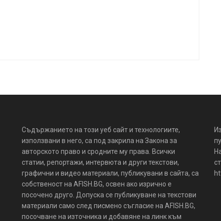
Съдържанието на този уеб сайт и технологиите,
И
използвани в него, са под закрила на Закона за
пу
авторското право и сродните му права. Всички
Н
статии, репортажи, интервюта и други текстови,
ст
графични и видео материали, публикувани в сайта, са
ht
собственост на AFISH.BG, освен ако изрично е
посочено друго. Допуска се публикуване на текстови
материали само след писмено съгласие на AFISH.BG,
посочване на източника и добавяне на линк към