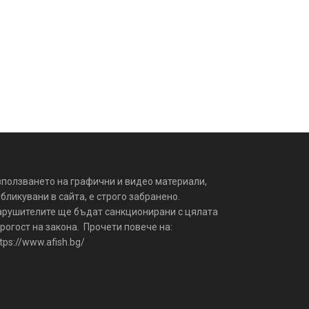
зползването на графични и видео материали,
бликувани в сайта, е строго забранено.
арушителите ще бъдат санкционирани с цялата
рогост на закона. Прочети повече на:
tps://www.afish.bg/