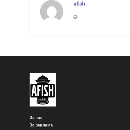
afish
За нас
За реклама