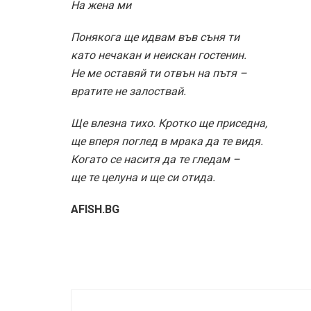
На жена ми
Понякога ще идвам във съня ти
като нечакан и неискан гостенин.
Не ме оставяй ти отвън на пътя –
вратите не залоствай.
Ще влезна тихо. Кротко ще приседна,
ще вперя поглед в мрака да те видя.
Когато се наситя да те гледам –
ще те целуна и ще си отида.
AFISH.BG