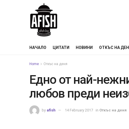
НАЧАЛО
ЦИТАТИ
НОВИНИ
ОТКЪС НА ДЕ
Home
Откъс на деня
Едно от най-нежн
любов преди неиз
by
afish
14 February 2017
in
Откъс на деня