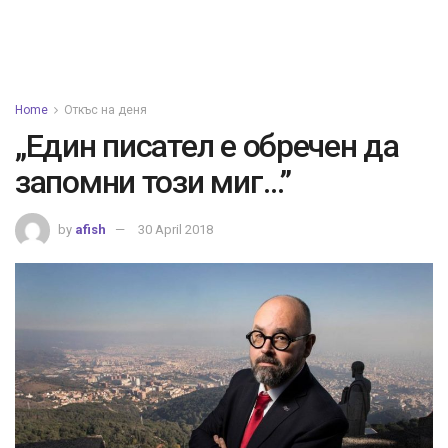
Home
Откъс на деня
„Един писател е обречен да
запомни този миг…”
by
afish
30 April 2018