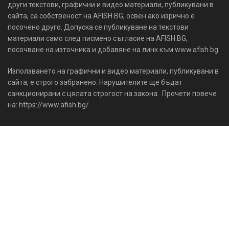
други текстови, графични и видео материали, публикувани в
сайта, са собственост на AFISH.BG, освен ако изрично е
посочено друго. Допуска се публикуване на текстови
материали само след писмено съгласие на AFISH.BG,
посочване на източника и добавяне на линк към www.afish.bg.
Използването на графични и видео материали, публикувани в
сайта, е строго забранено. Нарушителите ще бъдат
санкционирани с цялата строгост на закона. Прочети повече
на: https://www.afish.bg/