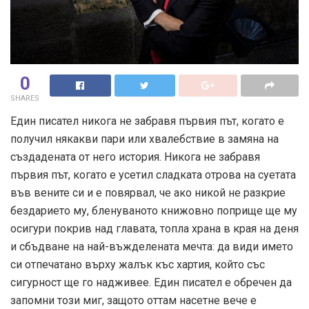
0
SHARES
Един писател никога не забравя първия път, когато е
получил някакви пари или хвалебствие в замяна на
създадената от него история. Никога не забравя
първия път, когато е усетил сладката отрова на суетата
във вените си и е повярвал, че ако никой не разкрие
бездарието му, бленуваното книжовно поприще ще му
осигури покрив над главата, топла храна в края на деня
и сбъдване на най-въжделената мечта: да види името
си отпечатано върху жалък къс хартия, който със
сигурност ще го надживее. Един писател е обречен да
запомни този миг, защото оттам насетне вече е