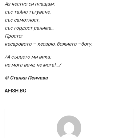
Аз честно си плащам:
със тайно тъгуване,
със самотност,
със гордост ранима…
Просто:
кесаровото – кесарю, божието –богу.
/А сърцето ми вика:
не мога вече, не мога!…/
© Станка Пенчева
AFISH.BG