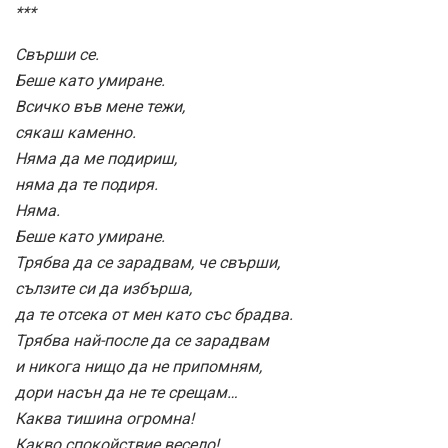
***
Свърши се.
Беше като умиране.
Всичко във мене тежи,
сякаш каменно.
Няма да ме подириш,
няма да те подиря.
Няма.
Беше като умиране.
Трябва да се зарадвам, че свърши,
сълзите си да избърша,
да те отсека от мен като със брадва.
Трябва най-после да се зарадвам
и никога нищо да не припомням,
дори насън да не те срещам…
Каква тишина огромна!
Какво спокойствие весело!