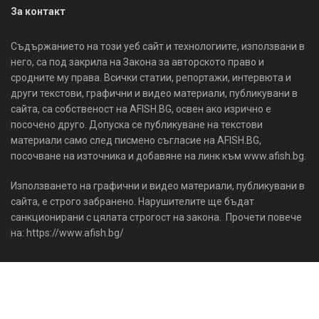
За контакт
Съдържанието на този уеб сайт и технологиите, използвани в
него, са под закрила на Закона за авторското право и
сродните му права. Всички статии, репортажи, интервюта и
други текстови, графични и видео материали, публикувани в
сайта, са собственост на AFISH.BG, освен ако изрично е
посочено друго. Допуска се публикуване на текстови
материали само след писмено съгласие на AFISH.BG,
посочване на източника и добавяне на линк към www.afish.bg.
Използването на графични и видео материали, публикувани в
сайта, е строго забранено. Нарушителите ще бъдат
санкционирани с цялата строгост на закона. Прочети повече
на: https://www.afish.bg/