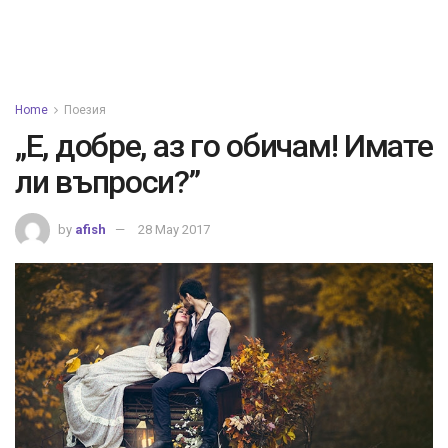
Home
Поезия
„Е, добре, аз го обичам! Имате
ли въпроси?”
by
afish
28 May 2017