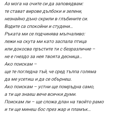
Аз мога на очите си да заповядвам:
те стават вирове дълбоки и зелени,
незнайно дъно скрили в глъбините си.
Водите са спокойни и студени…
Ръката ми се подчинява мълчаливо:
лежи на скута ми като заспала птица
или докосва пръстите ти с безразличие –
не е гнездо за нея твоята десница…
Ако поискам –
ще те погледна тъй, че сред тълпа голяма
да ме усетиш и да се обърнеш.
Ако поискам – устни ще помръдна само,
а ти ще знаеш вече всички думи.
Поискам ли – ще сложа длан на твойто рамо
и ти ще минеш бос през жар и пламък…