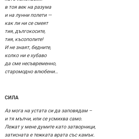
в тоя век на разума
и на лунни полети —
как ли ни се смеят
тия, дългокосите,
тия, късополите!
И не знаят, бедните,
колко ни е хубаво
да сме несъвременно,
старомодно влюбени…
СИЛА
Аз мога на устата си да заповядам –
и тя мълчи, или се усмихва само.
Лежат у мене думите като затворници,
затисната е тежката врата със камък.