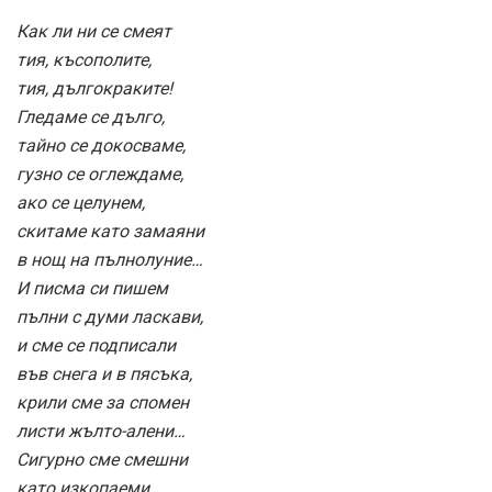
Как ли ни се смеят
тия, късополите,
тия, дългокраките!
Гледаме се дълго,
тайно се докосваме,
гузно се оглеждаме,
ако се целунем,
скитаме като замаяни
в нощ на пълнолуние…
И писма си пишем
пълни с думи ласкави,
и сме се подписали
във снега и в пясъка,
крили сме за спомен
листи жълто-алени…
Сигурно сме смешни
като изкопаеми