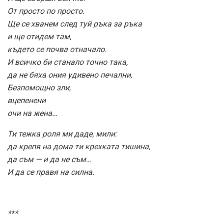
От просто по просто.
Ще се хванем след туй ръка за ръка
и ще отидем там,
където се почва отначало.
И всичко би станало точно така,
да не бяха ония удивено печални,
Безпомощно зли,
вцепенени
очи на жена…
Ти тежка роля ми даде, мили:
да крепя на дома ти крехката тишина,
да съм — и да не съм…
И да се правя на силна.
***