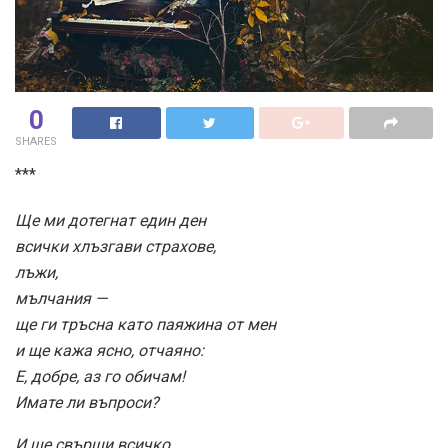
0
SHARES
***
Ще ми дотегнат един ден
всички хлъзгави страхове,
лъжи,
мълчания —
ще ги тръсна като паяжина от мен
и ще кажа ясно, отчаяно:
Е, добре, аз го обичам!
Имате ли въпроси?
И ще свърши всичко.