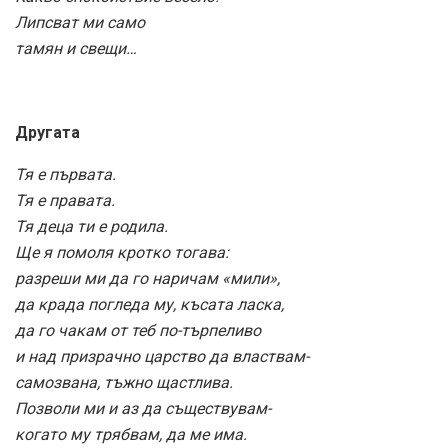
Липсват ми само
тамян и свещи…
Другата
Тя е първата.
Тя е правата.
Тя деца ти е родила.
Ще я помоля кротко тогава:
разреши ми да го наричам «мили»,
да крада погледа му, късата ласка,
да го чакам от теб по-търпеливо
и над призрачно царство да властвам-
самозвана, тъжно щастлива.
Позволи ми и аз да съществувам-
когато му трябвам, да ме има.