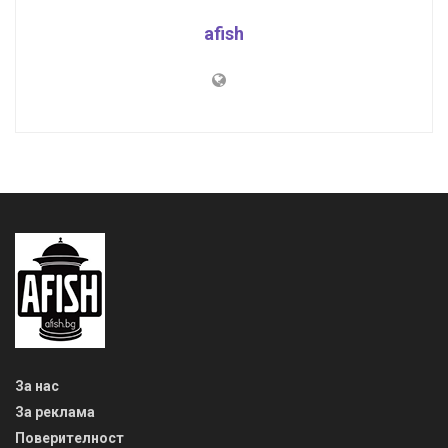
afish
За нас
За реклама
Поверителност