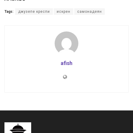
Tags:
джузепе креспи
искрен
самонадеян
afish