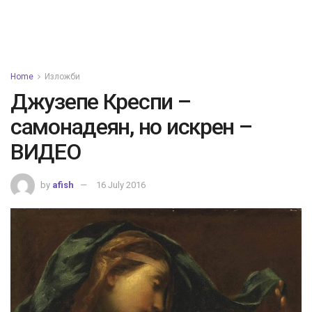
Home
Изложби
Джузепе Креспи –
самонадеян, но искрен –
ВИДЕО
by
afish
16 July 2016