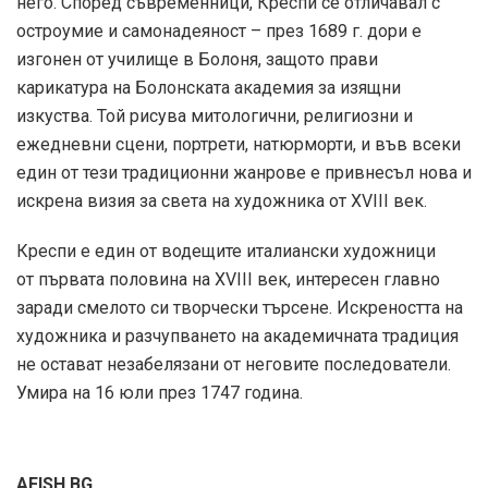
него. Според съвременници, Креспи се отличавал с
остроумие и самонадеяност – през 1689 г. дори е
изгонен от училище в Болоня, защото прави
карикатура на Болонската академия за изящни
изкуства. Той рисува митологични, религиозни и
ежедневни сцени, портрети, натюрморти, и във всеки
един от тези традиционни жанрове е привнесъл нова и
искрена визия за света на художника от XVIII век.
Креспи е един от водещите италиански художници
от първата половина на XVIII век, интересен главно
заради смелото си творчески търсене. Искреността на
художника и разчупването на академичната традиция
не остават незабелязани от неговите последователи.
Умира на 16 юли през 1747 година.
AFISH.BG