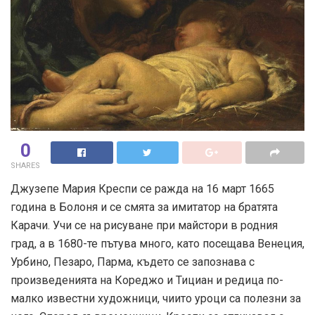
0
SHARES
Джузепе Мария Креспи се ражда на 16 март 1665
година в Болоня и се смята за имитатор на братята
Карачи. Учи се на рисуване при майстори в родния
град, а в 1680-те пътува много, като посещава Венеция,
Урбино, Пезаро, Парма, където се запознава с
произведенията на Кореджо и Тициан и редица по-
малко известни художници, чиито уроци са полезни за