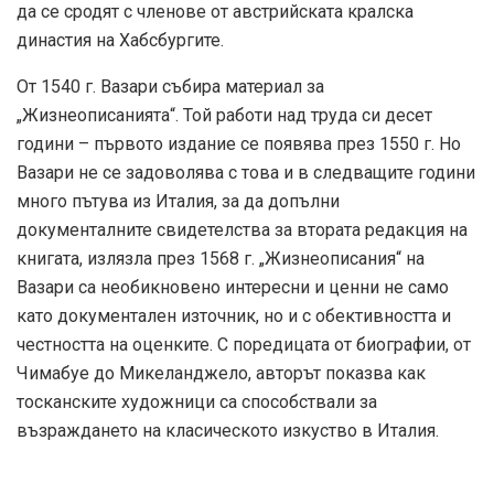
да се сродят с членове от австрийската кралска
династия на Хабсбургите.
От 1540 г. Вазари събира материал за
„Жизнеописанията“. Той работи над труда си десет
години – първото издание се появява през 1550 г. Но
Вазари не се задоволява с това и в следващите години
много пътува из Италия, за да допълни
документалните свидетелства за втората редакция на
книгата, излязла през 1568 г. „Жизнеописания“ на
Вазари са необикновено интересни и ценни не само
като документален източник, но и с обективността и
честността на оценките. С поредицата от биографии, от
Чимабуе до Микеланджело, авторът показва как
тосканските художници са способствали за
възраждането на класическото изкуство в Италия.