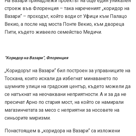
На Вазари принадлежи проектът на още един уникален
строеж във Флоренция – така нареченият „коридор на
Вазари“ – проходът, който води от Уфици към Палацо
Векио, а после над моста Понте Векио, към двореца
Пити, където живеело семейство Медичи.
“Коридор на Вазари”, Флоренция
„Коридорът на Вазари“ бил построен за управниците на
Тоскана, които искали да избегнат минаването по
шумните улици на градския център, където можели да
се натъкнат на неочаквани неприятности. А и за да не
пресичат Арно по стария мост, на който се намирали
магазинчетата за месо с неприятни за носовете на
синьорите миризми.
Понастоящем в „коридора на Вазари“ са изложени