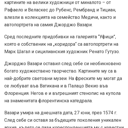
картините на велики художници от миналото – от
Рафаело и Веласкес до Рубенс, Рембранд и Тициан,
влезли в колекцията на семейство Медичи, както и
автопортрета на самия Джорджо Вазари.
Сред последните придобивки на галерията “Уфици”,
която е собственик на „коридора“ са автопортрети на
Марк Шагал и сицилианския художник Ренато Гутузо.
Джорджо Вазари оставил след себе си необикновено
богато художествено творчество. Картините му са в
най-добрите световни музеи. На фреските му могат да
се любуват във Ватикана и в Палацо Векио във
Флоренция. Негов е и вътрешният стенопис на купола
на знаменитата флорентинска катедрала.
Вазари умира на днешната дата, 27 юни, през 1574 г.
След себе си оставя за бъдещите поколения уникален
архив, където се пази кореспонденцията му с известни