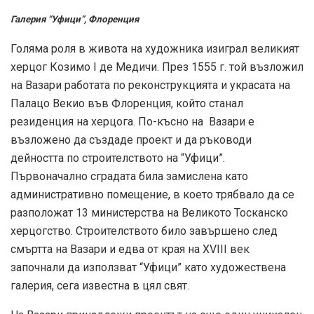
Галерия “Уфици”, Флоренция
Голяма роля в живота на художника изиграл великият
херцог Козимо I де Медичи. През 1555 г. той възложил
на Вазари работата по реконструкцията и украсата на
Палацо Векио във Флоренция, който станал
резиденция на херцога. По-късно на Вазари е
възложено да създаде проект и да ръководи
дейността по строителството на “Уфици”.
Първоначално сградата била замислена като
административно помещение, в което трябвало да се
разположат 13 министерства на Великото Тосканско
херцогство. Строителството било завършено след
смъртта на Вазари и едва от края на XVIII век
започнали да използват “Уфици” като художествена
галерия, сега известна в цял свят.