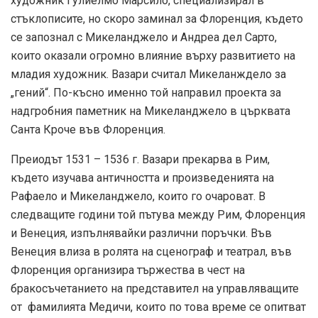
художник Гулиелмо Марсило, специализирал в
стъклописите, но скоро заминал за Флоренция, където
се запознал с Микеланджело и Андреа дел Сарто,
които оказали огромно влияние върху развитието на
младия художник. Вазари считал Микеланждело за
„гений“. По-късно именно той направил проекта за
надгробния паметник на Микеланджело в църквата
Санта Кроче във Флоренция.
Преиодът 1531 – 1536 г. Вазари прекарва в Рим,
където изучава античността и произведенията на
Рафаело и Микеланджело, които го очароват. В
следващите години той пътува между Рим, Флоренция
и Венеция, изпълнявайки различни поръчки. Във
Венеция влиза в ролята на сценограф и театрал, във
Флоренция организира тържества в чест на
бракосъчетанието на представител на управляващите
от фамилията Медичи, които по това време се опитват