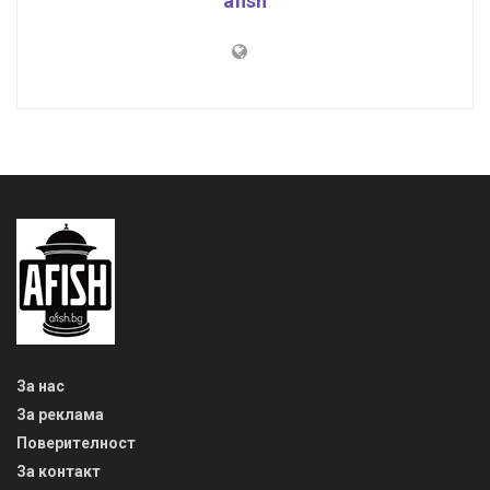
afish
За нас
За реклама
Поверителност
За контакт