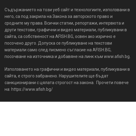
Съдържанието на този уеб сайт и технологиите, използвани в
него, са под закрила на Закона за авторското право и
сродните му права. Всички статии, репортажи, интервюта и
други текстови, графични и видео материали, публикувани в
сайта, са собственост на AFISH.BG, освен ако изрично е
посочено друго. Допуска се публикуване на текстови
материали само след писмено съгласие на AFISH.BG,
посочване на източника и добавяне на линк към www.afish.bg.
Използването на графични и видео материали, публикувани в
сайта, е строго забранено. Нарушителите ще бъдат
санкционирани с цялата строгост на закона. Прочети повече
на: https://www.afish.bg/