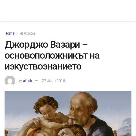
Home
Изложби
Джорджо Вазари –
основоположникът на
изкуствознанието
by
afish
27 June 2016