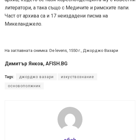
литератори, а така също с Медичите и римските папи.
Част от архива са и 17 неиздадени писма на
Микеланджело.
На заглавната снимка: De levens, 1550 г., Джорджо Вазари
Димитър Янков, AFISH.BG
Tags:
джорджо вазари
изкуствознание
основополжник