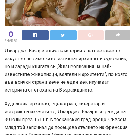
0
SHARES
Джорджо Вазари влиза в историята на световното
изкуство не само като изтъкнат архитект и художник,
но и заради книгата си „Жизнеописания на най-
известните живописци, ваятели и архитекти”, по която
във всички страни вече не един век изучават
историята от епохата на Възраждането.
Художник, архитект, сценограф, литератор и
историк на изкуството, Джорджо Вазари се ражда на
30 юли през 1511 г. в тосканския град Арецо. Съвсем
млад той започнал да посещава ателието на френския