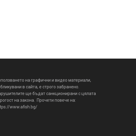
зползването на графични и видео материали,
бликувани в сайта, е строго забранено.
арушителите ще бъдат санкционирани с цялата
рогост на закона. Прочети повече на:
tps://www.afish.bg/