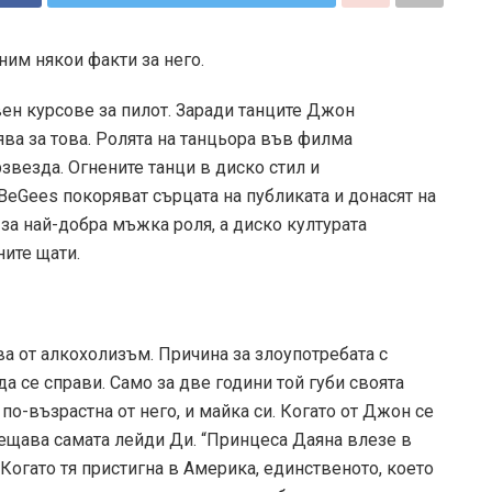
ним някои факти за него.
вен курсове за пилот. Заради танците Джон
ва за това. Ролята на танцьора във филма
рзвезда. Огнените танци в диско стил и
 BeGees покоряват сърцата на публиката и донасят на
за най-добра мъжка роля, а диско културата
ите щати.
ва от алкохолизъм. Причина за злоупотребата с
да се справи. Само за две години той губи своята
по-възрастна от него, и майка си. Когато от Джон се
сещава самата лейди Ди. “Принцеса Даяна влезе в
 Когато тя пристигна в Америка, единственото, което