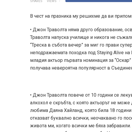
SHARES
VIEWS
В чест на празника му решихме да ви припом
• Джон Траволта няма друго образование, ос
Траволта напуска училище и никога не съжаля
“Треска в събота вечер” за миг го прави супе
неподражаемата походка под Staying Alive на
младия актьор първата номинация за “Оскар” 
получава невероятна популярност в Съединен
• Джон Траволта повече от 10 години се леку
алкохол е скръбта, с която актьорът не може 
любима Даяна Хайланд, която била 18 години 
отказват буквално всички, неочаквано го по
живота ми, когато всички ме бяха забравили.