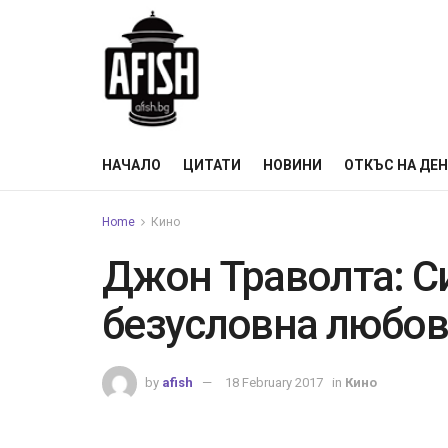
НАЧАЛО
ЦИТАТИ
НОВИНИ
ОТКЪС НА ДЕ
Home
Кино
Джон Траволта: С
безусловна любо
by
afish
18 February 2017
in
Кино