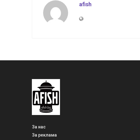
afish
За нас
За реклама