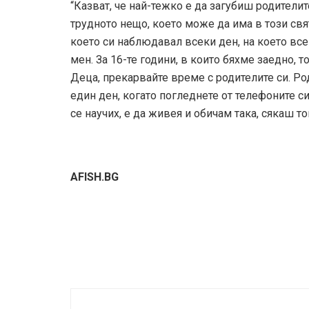
“Казват, че най-тежко е да загубиш родителите
трудното нещо, което може да има в този свят
което си наблюдавал всеки ден, на което вс
мен. За 16-те години, в които бяхме заедно, 
Деца, прекарвайте време с родителите си. Ро
един ден, когато погледнете от телефоните си,
се научих, е да живея и обичам така, сякаш т
AFISH.BG