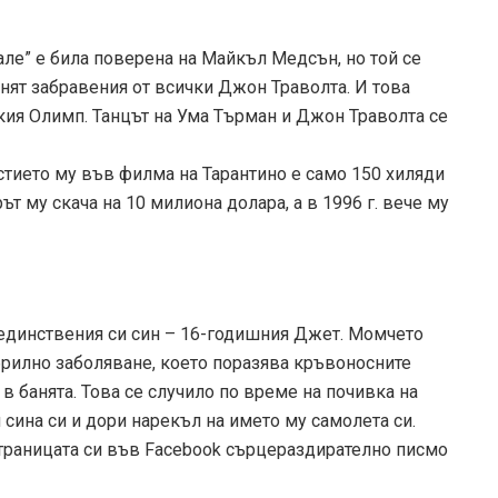
нале” е била поверена на Майкъл Медсън, но той се
нят забравения от всички Джон Траволта. И това
кия Олимп. Танцът на Ума Търман и Джон Траволта се
стието му във филма на Тарантино е само 150 хиляди
т му скача на 10 милиона долара, а в 1996 г. вече му
 единствения си син – 16-годишния Джет. Момчето
брилно заболяване, което поразява кръвоносните
в банята. Това се случило по време на почивка на
сина си и дори нарекъл на името му самолета си.
траницата си във Facebook сърцераздирателно писмо