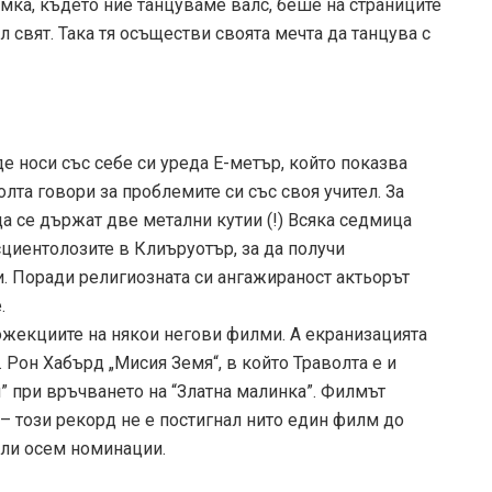
мка, където ние танцуваме валс, беше на страниците
л свят. Така тя осъществи своята мечта да танцува с
де носи със себе си уреда E-метър, който показва
лта говори за проблемите си със своя учител. За
да се държат две метални кутии (!) Всяка седмица
сциентолозите в Клиъруотър, за да получи
. Поради религиозната си ангажираност актьорът
.
ожекциите на някои негови филми. А екранизацията
 Рон Хабърд „Мисия Земя“, в който Траволта е и
я” при връчването на “Златна малинка”. Филмът
– този рекорд не е постигнал нито един филм до
чели осем номинации.