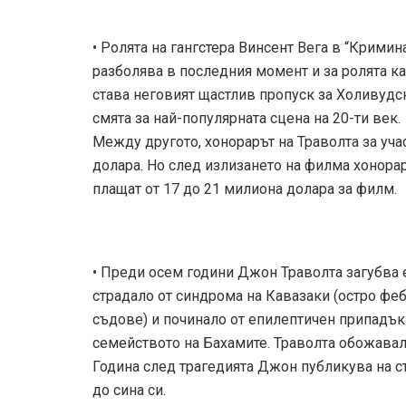
• Ролята на гангстера Винсент Вега в “Крими
разболява в последния момент и за ролята ка
става неговият щастлив пропуск за Холивудс
смята за най-популярната сцена на 20-ти век.
Между другото, хонорарът на Траволта за уча
долара. Но след излизането на филма хонораръ
плащат от 17 до 21 милиона долара за филм.
• Преди осем години Джон Траволта загубва
страдало от синдрома на Кавазаки (остро фе
съдове) и починало от епилептичен припадък 
семейството на Бахамите. Траволта обожавал 
Година след трагедията Джон публикува на с
до сина си.