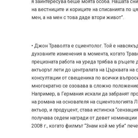
я заинтересува беше моята особа. Нашата сни
на вестниците и кориците на списанията по ця
мен, а на мен с това даде втори живот”.
• Джон Траволта е сциентолог. Той е навсякъ
духовните изменения в момента, когато Траво
прецизната работа на уреда трябва в ръцете 
актьорът лети до централата на Църквата на 
консултации от свещеника по всички въпроси
многократно се озовава в сложно положение
Например, в Германия искали да забранят пр
на романа на основателя на сциентологията Л.
актьор, и продуцент, става истинска “сензаци
получава седем награди от девет номинации 
2008 г., когато филмът “Знам кой ме уби” пе