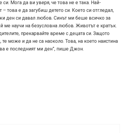
 си. Мога да ви уверя, че това не е така. Най-
 – това е да загубиш детето си. Което си отгледал,
еки ден си давал любов. Синът ми беше всичко за
той ме научи на безусловна любов. Животът е кратък.
дителите, прекарвайте време с децата си. Защото
 те може и да не са наоколо. Това, на което наистина
ова е последният ми ден”, пише Джон.