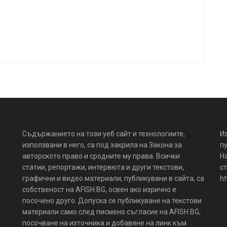
Съдържанието на този уеб сайт и технологиите,
И
използвани в него, са под закрила на Закона за
пу
авторското право и сродните му права. Всички
Н
статии, репортажи, интервюта и други текстови,
ст
графични и видео материали, публикувани в сайта, са
ht
собственост на AFISH.BG, освен ако изрично е
посочено друго. Допуска се публикуване на текстови
материали само след писмено съгласие на AFISH.BG,
посочване на източника и добавяне на линк към