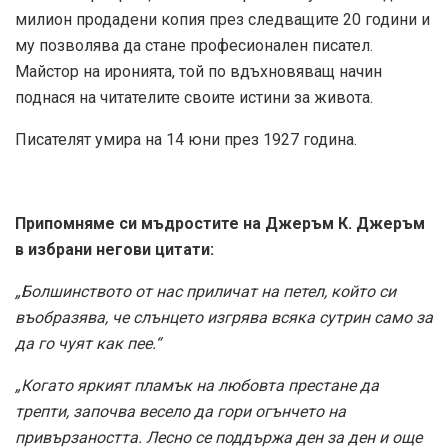
милион продадени копия през следващите 20 години и
му позволява да стане професионален писател.
Майстор на иронията, той по вдъхновяващ начин
поднася на читателите своите истини за живота.
Писателят умира на 14 юни през 1927 година.
Припомняме си мъдростите на Джеръм К. Джеръм
в избрани негови цитати:
„Болшинството от нас приличат на петел, който си
въобразява, че слънцето изгрява всяка сутрин само за
да го чуят как пее.“
„Когато яркият пламък на любовта престане да
трепти, започва весело да гори огънчето на
привързаността. Лесно се поддържа ден за ден и още