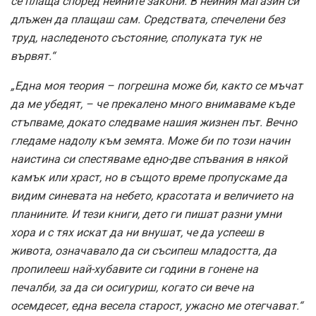
се плаща според нейните закони. В нейния магазин си
длъжен да плащаш сам. Средствата, спечелени без
труд, наследеното състояние, сполуката тук не
вървят.“
„Една моя теория – погрешна може би, както се мъчат
да ме убедят, – че прекалено много внимаваме къде
стъпваме, докато следваме нашия жизнен път. Вечно
гледаме надолу към земята. Може би по този начин
наистина си спестяваме едно-две спъвания в някой
камък или храст, но в същото време пропускаме да
видим синевата на небето, красотата и величието на
планините. И тези книги, дето ги пишат разни умни
хора и с тях искат да ни внушат, че да успееш в
живота, означавало да си съсипеш младостта, да
пропилееш най-хубавите си години в гонене на
печалби, за да си осигуриш, когато си вече на
осемдесет, една весела старост, ужасно ме отегчават.“