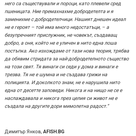
него са съществували и пороци, като плевели сред
пшеницата. Ние премахнахме добродетелта и я
заменихме с добродетелчици. Нашият днешен идеал
не е героят – той има много недостатъци, – а
безупречният прислужник, не човекът, създаващ
добро, а оня, който не е уличен в нито една лоша
постъпка. Ако изхождаме от тази нова теория, трябва
да обявим стридата за най-добродетелното същество
на този свят. Тя винаги си седи у дома и винаги е
трезва. Тя не е шумна и не създава грижи на
полицията. И доколкото знам, не е нарушила нито
една от десетте заповеди. Никога и на нищо не се е
наслаждавала и никога през целия си живот не е
създала на другите дори мимолетна радост.“
Димитър Янков,
AFISH.BG