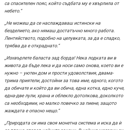
са спасителен пояс, който съдбата му е хвърлила от
небето.“
„Не можеш да се наслаждаваш истински на
безделието, ако нямаш достатъчно много работа.
Лентяйството, подобно на целувката, за да е сладко,
трябва да е откраднато.“
„Изхвърлете баласта зад борда! Нека лодката ви в
живота да бъде лека и да носи само онова, което ви е
нужно – уютен дом и прости удоволствия, двама-
трима приятели, достойни за това име, едного, когото
да обичате и който да ви обича, една котка, едно куче,
една-две лули, храна и облекло дотолкова, доколкото
са необходими, но малко повечко за пиене, защото
жаждата е опасно нещо.“
„Природата си има своя монетна система и иска да ѝ