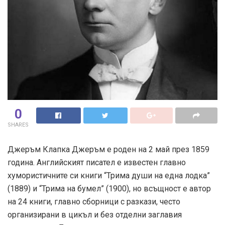
0
SHARES
Джеръм Клапка Джеръм е роден на 2 май през 1859
година. Английският писател е известен главно
хумористичните си книги “Трима души на една лодка”
(1889) и “Трима на бумел” (1900), но всъщност е автор
на 24 книги, главно сборници с разкази, често
организирани в цикъл и без отделни заглавия