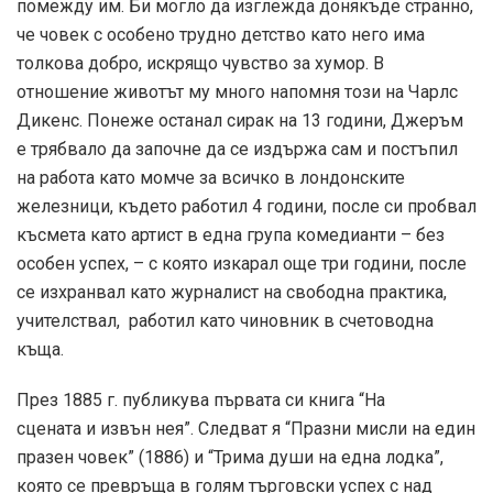
помежду им. Би могло да изглежда донякъде странно,
че човек с особено трудно детство като него има
толкова добро, искрящо чувство за хумор. В
отношение животът му много напомня този на Чарлс
Дикенс. Понеже останал сирак на 13 години, Джеръм
е трябвало да започне да се издържа сам и постъпил
на работа като момче за всичко в лондонските
железници, където работил 4 години, после си пробвал
късмета като артист в една група комедианти – без
особен успех, – с която изкарал още три години, после
се изхранвал като журналист на свободна практика,
учителствал, работил като чиновник в счетоводна
къща.
През 1885 г. публикува първата си книга “На
сцената и извън нея”. Следват я “Празни мисли на един
празен човек” (1886) и “Трима души на една лодка”,
която се превръща в голям търговски успех с над