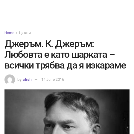
Home
Цитати
Джеръм. К. Джеръм:
Любовта е като шарката –
всички трябва да я изкараме
by
afish
14 June 2016