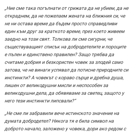
„Ние сме така погълнати от грижата да не убием, да не
откраднем, да не пожелаем жената на ближния си, че
не ни остава време да бъдем просто справедливи
един към друг за краткото време, през което живеем
заедно на този свят. Толкова ли сме сигурни, че
съществуващият списък на добродетелите и пороците
е пълен и единствено правилен? Защо трябва да
считаме добрия и безкористен човек за злодей само
затова, че не винаги успявал да потисне природните си
инстинкти? А човекът с кораво сърце и дребна душа,
лишен от великодушни мисли и неспособен за
великодушни дела, да обявяваме за светец, защото у
него тези инстинкти липсвали?“
„Не сме ли забравили вече истинското значение на
думата добродетел? Някога тя е била символ на
доброто начало, заложено у човека, дори ако редом с