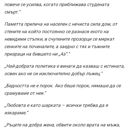
повече се усилва, когато приближава студената
смърт.“
Паметта прилича на населен с нечиста сила дом, от
стените на който постоянно се разнася ехото на
невидими стъпки, в счупените прозорци се мяркат
сенките на починалите, а заедно с тях и тъжните
призраци на бившето ни „Аз”.“
„Най-добрата политика е винаги да казваш с истината,
освен ако не си изключително добър лъжец.“
„Бедността не е порок. Ако беше порок, нямаше да се
срамуваме от нея.“
„Любовта е като шарката – всички трябва да я
изкараме.“
„Ръцете на добра жена, обвити около врата на мъжа,