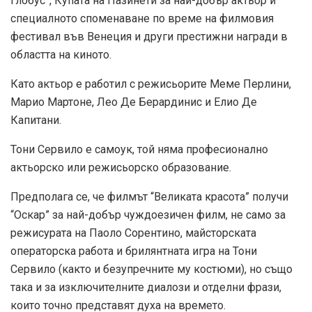
глобус”, Купата на Пазинети за най-добър актьор и
специалното споменаване по време на филмовия
фестивал във Венеция и други престижни награди в
областта на киното.
Като актьор е работил с режисьорите Меме Перлини,
Марио Мартоне, Лео Де Берардинис и Елио Де
Капитани.
Тони Сервило е самоук, той няма професионално
актьорско или режисьорско образование.
Предполага се, че филмът “Великата красота” получи
“Оскар” за най-добър чуждоезичен филм, не само за
режисурата на Паоло Сорентино, майсторската
операторска работа и брилянтната игра на Тони
Сервило (както и безупречните му костюми), но също
така и за изключителните диалози и отделни фрази,
които точно представят духа на времето.