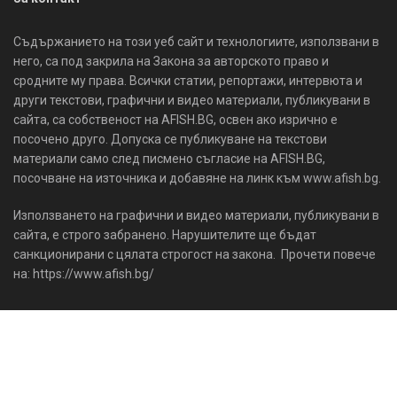
Съдържанието на този уеб сайт и технологиите, използвани в
него, са под закрила на Закона за авторското право и
сродните му права. Всички статии, репортажи, интервюта и
други текстови, графични и видео материали, публикувани в
сайта, са собственост на AFISH.BG, освен ако изрично е
посочено друго. Допуска се публикуване на текстови
материали само след писмено съгласие на AFISH.BG,
посочване на източника и добавяне на линк към www.afish.bg.
Използването на графични и видео материали, публикувани в
сайта, е строго забранено. Нарушителите ще бъдат
санкционирани с цялата строгост на закона. Прочети повече
на: https://www.afish.bg/