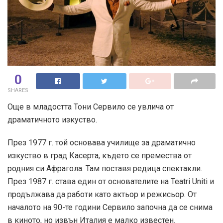
0
SHARES
Още в младостта Тони Сервило се увлича от
драматичното изкуство.
През 1977 г. той основава училище за драматично
изкуство в град Касерта, където се премества от
родния си Афрагола. Там поставя редица спектакли.
През 1987 г. става един от основателите на Teatri Uniti и
продължава да работи като актьор и режисьор. От
началото на 90-те години Сервило започна да се снима
в киното, но извън Италия е малко известен.