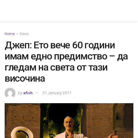
Home
Кино
Джеп: Ето вече 60 години
имам едно предимство – да
гледам на света от тази
височина
by
afish
31 January 2017