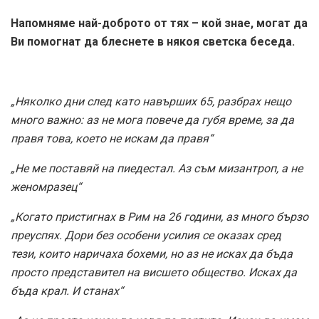
Напомняме най-доброто от тях – кой знае, могат да
Ви помогнат да блеснете в някоя светска беседа.
„Няколко дни след като навърших 65, разбрах нещо
много важно: аз не мога повече да губя време, за да
правя това, което не искам да правя“
„Не ме поставяй на пиедестал. Аз съм мизантроп, а не
женомразец“
„Когато пристигнах в Рим на 26 години, аз много бързо
преуспях. Дори без особени усилия се оказах сред
тези, които наричаха бохеми, но аз не исках да бъда
просто представител на висшето общество. Исках да
бъда крал. И станах“