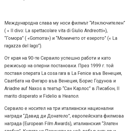
Международна слава му носи филмът “Изключителен”
( « Il divo: La spettacolare vita di Giulio Andreotti»),
“Гомора” ( «Gomorra») и “Момичето от езерото” (« La
ragazza del lago”).
От края на 90-те Сервило успешно работи и като
режисьор на оперни постановки. През 1999 г. той
поставя операта La cosa rara в La Fenice във Венеция,
Сватбата на Фигаро във Венеция, Борис Годунов и
Ariadne auf Naxos в театър “Сан Карлос” в Лисабон, Il
marito disperato и Fidelio в Неапол.
Сервило е носител на три италиански национални
награди “Давид ди Донатело”, европейската филмова
награда (European Film Awards), италианския “Златен