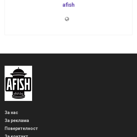
afish
За нас
За реклама
Поверителност
За контакт