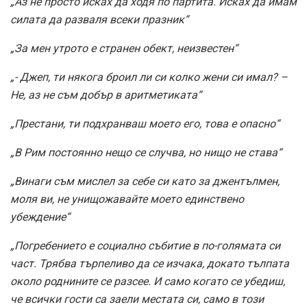
„Аз не просто исках да ходя по партита. Исках да имам
силата да разваля всеки празник“
„За мен утрото е странен обект, неизвестен“
„- Джеп, ти някога броил ли си колко жени си имал? –
Не, аз не съм добър в аритметиката“
„Престани, ти подхранваш моето его, това е опасно“
„В Рим постоянно нещо се случва, но нищо не става“
„Винаги съм мислел за себе си като за джентълмен,
моля ви, не унищожавайте моето единствено
убеждение“
„Погребението е социално събитие в по-голямата си
част. Трябва търпеливо да се изчака, докато тълпата
около роднините се разсее. И само когато се убедиш,
че всички гости са заели местата си, само в този