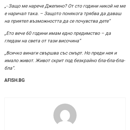
„- Защо ме нарече Джепино? От сто години никой не ме
е наричал така. – Защото понякога трябва да даваш
на приятел възможността да се почувства дете“
„
Ето вече 60 години имам едно предимство – да
гледам на света от тази височина
“
„Всичко винаги свършва със смърт. Но преди нея и
имало живот. Живот скрит под безкрайно бла-бла-бла-
бла“.
AFISH.BG