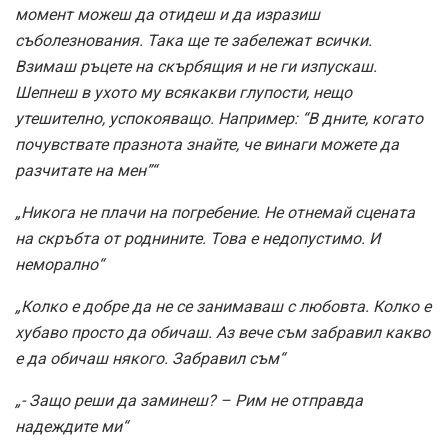
момент можеш да отидеш и да изразиш
съболезнования. Така ще те забележат всички.
Взимаш ръцете на скърбящия и не ги изпускаш.
Шепнеш в ухото му всякакви глупости, нещо
утешително, успокояващо. Например: “В дните, когато
почувствате празнота знайте, че винаги можете да
разчитате на мен”“
„Никога не плачи на погребение. Не отнемай сцената
на скръбта от роднините. Това е недопустимо. И
неморално“
„Колко е добре да не се занимаваш с любовта. Колко е
хубаво просто да обичаш. Аз вече съм забравил какво
е да обичаш някого. Забравил съм“
„- Защо реши да заминеш? – Рим не отправда
надеждите ми“