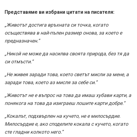
Представяме ви избрани цитати на писателя:
„Животът достига връхната си точка, когато
осъществява в най-пълен размер онова, за което е
предназначен.”
„Никой не може да насилва своята природа, без тя да
си отмъсти.”
„Не живея заради това, което светът мисли за мене, а
заради това, което аз мисля за себе си.”
„Животът не е въпрос на това да имаш хубави карти, а
понякога на това да изиграеш лошите карти добре.“
„Кокалът, подхвърлен на кучето, не е милосърдие.
Милосърдие е, ако споделите кокала с кучето, когато
сте гладни колкото него.”