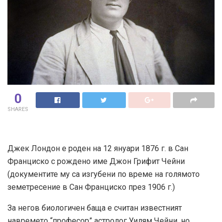
0
SHARES
Джек Лондон е роден на 12 януари 1876 г. в Сан
Франциско с рождено име Джон Грифит Чейни
(документите му са изгубени по време на голямото
земетресение в Сан Франциско през 1906 г.)
За негов биологичен баща е считан известният
навремето “професор” астролог Уилям Чейни, но