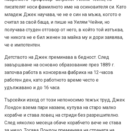
писателят носи фамилното име на осиновителя си. Като
младеж Джек научава, че не е син на мъжа, когото е
считал за свой баща, и пише на Уилям Чейни, но
получава студен отговор от него, в който той изтъква,
че никога не е бил женен за майка му и дори заявява,
че е импотентен.
Детството на Джек преминава в бедност. След
завършване на основно образование през 1889 г.
започва работа в консервна фабрика на 12-часов
работен ден, като работното време често е
удължавано и до 16 часа.
Търсейки изход от този непоносимо тежък труд, Джек
Лондон взема пари назаем, купува на старо малко
корабче и става ловец на стриди без разрешително.
След няколко месеца обаче корабчето вече не става
за нищо. Тогава Лондон преминава на страната на