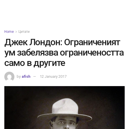
Home
Цитати
Джек Лондон: Ограниченият
ум забелязва ограничеността
само в другите
by
afish
12 January 2017