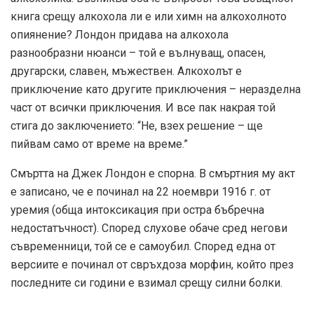
книга срещу алкохола ли е или химн на алкохолното
опиянение? Лондон придава на алкохола
разнообразни нюанси – той е вълнуващ, опасен,
другарски, славен, мъжествен. Алкохолът е
приключение като другите приключения – неразделна
част от всички приключения. И все пак накрая той
стига до заключението: “Не, взех решение – ще
пийвам само от време на време.”
Смъртта на Джек Лондон е спорна. В смъртния му акт
е записано, че е починал на 22 ноември 1916 г. от
уремия (обща интоксикация при остра бъбречна
недостатъчност). Според слухове обаче сред негови
съвременници, той се е самоубил. Според една от
версиите е починал от свръхдоза морфин, който през
последните си години е взимал срещу силни болки.