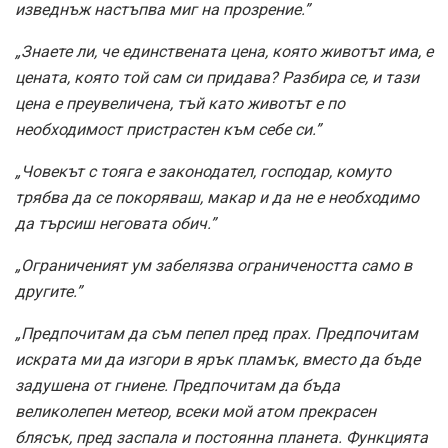
изведнъж настъпва миг на прозрение.”
„Знаете ли, че единствената цена, която животът има, е
цената, която той сам си придава? Разбира се, и тази
цена е преувеличена, тъй като животът е по
необходимост пристрастен към себе си.”
„Човекът с тояга е законодател, господар, комуто
трябва да се покоряваш, макар и да не е необходимо
да търсиш неговата обич.”
„Ограниченият ум забелязва ограничеността само в
другите.”
„Предпочитам да съм пепел пред прах. Предпочитам
искрата ми да изгори в ярък пламък, вместо да бъде
задушена от гниене. Предпочитам да бъда
великолепен метеор, всеки мой атом прекрасен
блясък, пред заспала и постоянна планета. Функцията