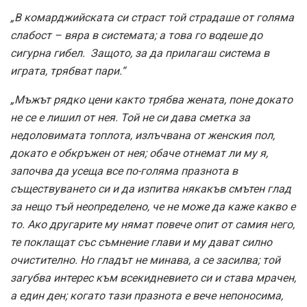
„В комарджийската си страст той страдаше от голяма
слабост – вяра в системата; а това го водеше до
сигурна гибел. Защото, за да прилагаш система в
играта, трябват пари.“
„Мъжът рядко цени както трябва жената, поне докато
не се е лишил от нея. Той не си дава сметка за
недоловимата топлота, излъчвана от женския пол,
докато е обкръжен от нея; обаче отнемат ли му я,
започва да усеща все по-голяма празнота в
съществуването си и да изпитва някакъв смътен глад
за нещо тъй неопределено, че не може да каже какво е
то. Ако другарите му нямат повече опит от самия него,
те поклащат със съмнение глави и му дават силно
очистително. Но гладът не минава, а се засилва; той
загубва интерес към всекидневието си и става мрачен,
а един ден; когато тази празнота е вече непоносима,