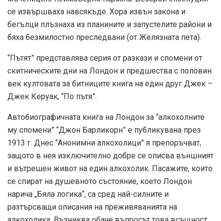
се извършваха навсякъде. Хора извън закона и
бегълци плъзнаха из планините и запустелите райони и
бяха безмилостно преследвани (от Желязната пета).
“Пътят” представлява серия от разкази и спомени от
скитническите дни на Лондон и предшества с половин
век култовата за битниците книга на един друг Джек –
Джек Керуак, “По пътя”.
Автобиографичната книга на Лондон за “алкохолните
му спомени” “Джон Барликорн” е публикувана през
1913 г. Днес “Анонимни алкохолици” я препоръчват,
защото в нея изключително добре се описва външният
и вътрешен живот на един алкохолик. Пасажите, които
се спират на душевното състояние, което Лондон
нарича „Бяла логика“, са сред най-силните и
разтърсващи описания на преживяванията на
алкохолика. Възниква обаче въпросът това всъщност