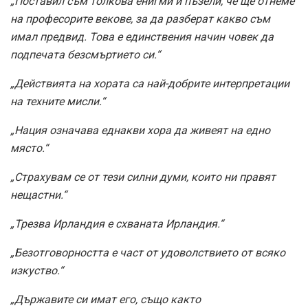
„Поставил съм толкова енигми и пъзели, че ще отнеме
на професорите векове, за да разберат какво съм
имал предвид. Това е единствения начин човек да
подпечата безсмъртието си.“
„Действията на хората са най-добрите интерпретации
на техните мисли.“
„Нация означава еднакви хора да живеят на едно
място.“
„Страхувам се от тези силни думи, които ни правят
нещастни.“
„Трезва Ирландия е схваната Ирландия.“
„Безотговорността е част от удоволствието от всяко
изкуство.“
„Държавите си имат его, също както