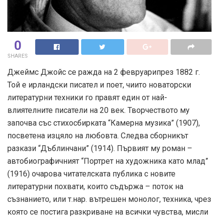
0
SHARES
Джеймс Джойс се ражда на 2 февруарипрез 1882 г.
Той е ирландски писател и поет, чиито новаторски
литературни техники го правят един от най-
влиятелните писатели на 20 век. Творчеството му
започва със стихосбирката “Камерна музика” (1907),
посветена изцяло на любовта. Следва сборникът
разкази “Дъблинчани” (1914). Първият му роман –
автобиографичният “Портрет на художника като млад”
(1916) очарова читателската публика с новите
литературни похвати, които съдържа – поток на
съзнанието, или т.нар. вътрешен монолог, техника, чрез
която се постига разкриване на всички чувства, мисли