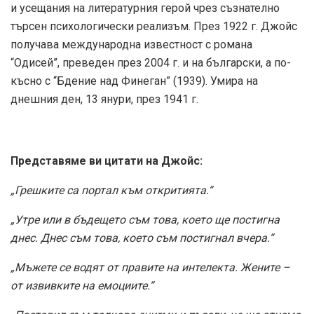
и усещания на литературния герой чрез съзнателно
търсен психологически реализъм. През 1922 г. Джойс
получава международна известност с романа
“Одисей”, преведен през 2004 г. и на български, а по-
късно с “Бдение над Финеган” (1939). Умира на
днешния ден, 13 янури, през 1941 г.
Представяме ви цитати на Джойс:
„Грешките са портал към откритията.“
„Утре или в бъдещето съм това, което ще постигна
днес. Днес съм това, което съм постигнал вчера.“
„Мъжете се водят от правите на интелекта. Жените –
от извивките на емоциите.“