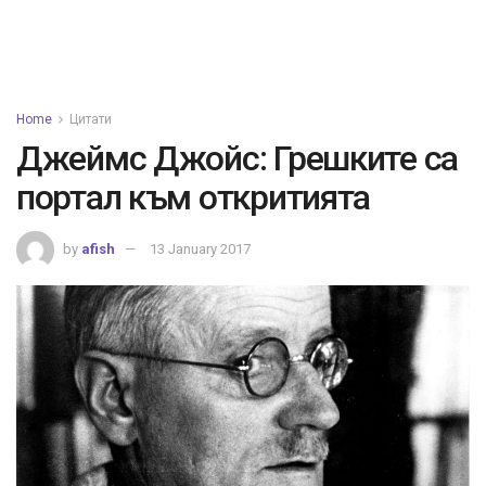
Home
Цитати
Джеймс Джойс: Грешките са
портал към откритията
by
afish
13 January 2017