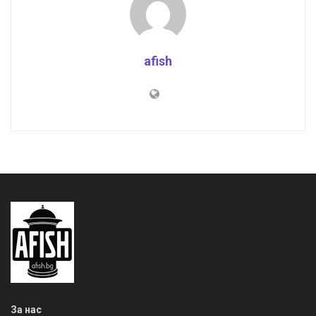
afish
За нас