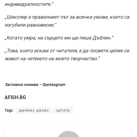
индивидуалностите.“
„Шекспир е правилният път за всички умове, които са
изгубили равновесие.“
„Когато умра, на сърцето ми ще пише Дъблин.“
„Това, което искам от читателя, е да посвети целия си
живот на четенето на моето творчество.“
Заглавна снимка – Quotesgram
AFISH.BG
Tags:
джеймс джойс
цитати