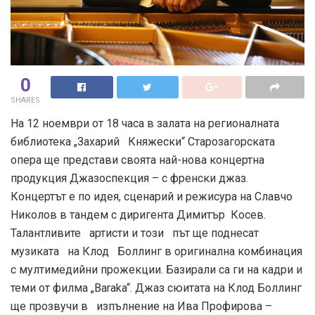
0
SHARES
На 12 ноември от 18 часа в залата на регионалната
библиотека „Захарий Княжески“ Старозагорската
опера ще представи своята най-нова концертна
продукция Джазоспекция – с френски джаз.
Концертът е по идея, сценарий и режисура на Славчо
Николов в тандем с диригента Димитър Косев.
Талантливите артисти и този път ще поднесат
музиката на Клод Боллинг в оригинална комбинация
с мултимедийни прожекции. Базирали са ги на кадри и
теми от филма „Baraka“. Джаз сюитата на Клод Боллинг
ще прозвучи в изпълнение на Ива Профирова –