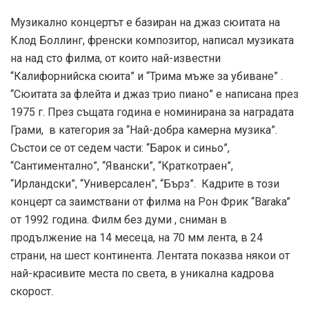
Музикално концертът е базиран на джаз сюитата на
Клод Боллинг, френски композитор, написал музиката
на над сто филма, от които най-известни
“Калифорнийска сюита” и “Трима мъже за убиване” .
“Сюитата за флейта и джаз трио пиано” е написана през
1975 г. През същата година е номинирана за наградата
Грами, в категория за “Най-добра камерна музика”.
Състои се от седем части: “Барок и синьо”,
“Сантиментално”, “Явански”, “Краткотраен”,
“Ирландски”, “Универсален”, “Бърз”. Кадрите в този
концерт са заимствани от филма на Рон Фрик “Baraka”
от 1992 година. Филм без думи , сниман в
продължение на 14 месеца, на 70 мм лента, в 24
страни, на шест континента. Лентата показва някои от
най-красивите места по света, в уникална кадрова
скорост.