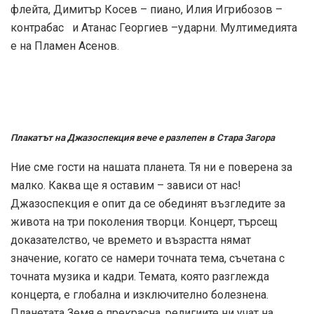
флейта, Димитър Косев – пиано, Илия Игрибозов –
контрабас и Атанас Георгиев –ударни. Мултимедията
е на Пламен Асенов.
Плакатът на Джазоспекция вече е разлепен в Стара Загора
Ние сме гости на нашата планета. Тя ни е поверена за
малко. Каква ще я оставим – зависи от нас!
Джазоспекция е опит да се обединят възгледите за
живота на три поколения творци. Концерт, търсещ
доказателство, че времето и възрастта нямат
значение, когато се намери точната тема, съчетана с
точната музика и кадри. Темата, която разглежда
концерта, е глобална и изключително болезнена.
Планетата Земя е прекрасна, религиите ни учат на