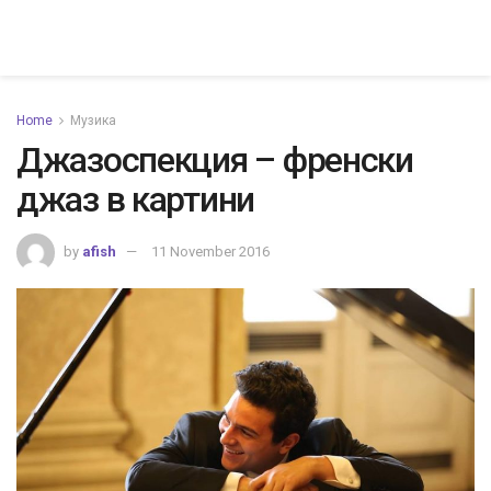
Home
Музика
Джазоспекция – френски
джаз в картини
by
afish
11 November 2016