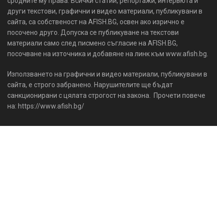
сродните му права. Всички статии, репортажи, интервюта и
други текстови, графични и видео материали, публикувани в
сайта, са собственост на AFISH.BG, освен ако изрично е
посочено друго. Допуска се публикуване на текстови
материали само след писмено съгласие на AFISH.BG,
посочване на източника и добавяне на линк към www.afish.bg.
Използването на графични и видео материали, публикувани в
сайта, е строго забранено. Нарушителите ще бъдат
санкционирани с цялата строгост на закона. Прочети повече
на: https://www.afish.bg/