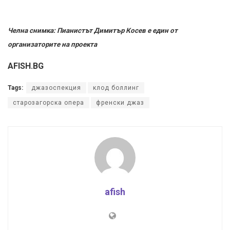
Челна снимка: Пианистът Димитър Косев е един от
организаторите на проекта
AFISH.BG
Tags:
джазоспекция
клод боллинг
старозагорска опера
френски джаз
afish