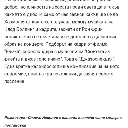
добро, но алчността на хората прави света да е такъв
какъвто е днес. И само от нас зависи какъв ще бъде.
Хармонията, която се получава между музиката на
Клод Боллинг и кадрите, заснети от Рон Фрик,
великолепно се съчетава и се допълва в цялостния
образ на концерта. Подборът на кадри от филма
“Baraka”, кореспондира с музиката на “Сюитата за
флейта и джаз трио пиано”. Това е “Джазоспекция”.
Една кратка калейдоскопична компилация на нашето
съвремие, опит на три поколения да заявят своето
послание.
Режисьорът Славчо Николов е напавил изключително модерна
постановка