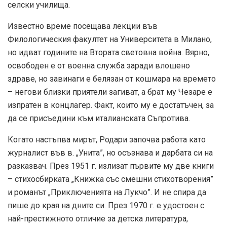
селски училища.
Известно време посещава лекции във
Филологическия факултет на Университета в Милано,
но идват годините на Втората световна война. Вярно,
освободен е от военна служба заради влошено
здраве, но завинаги е белязан от кошмара на времето
– негови близки приятели загиват, а брат му Чезаре е
изпратен в концлагер. Факт, които му е достатъчен, за
да се присъедини към италианската Съпротива.
Когато настъпва мирът, Родари започва работа като
журналист във в. „Унита”, но осъзнава и дарбата си на
разказвач. През 1951 г. излизат първите му две книги
– стихосбирката „Книжка със смешни стихотворения”
и романът „Приключенията на Лукчо”. И не спира да
пише до края на дните си. През 1970 г. е удостоен с
най-престижното отличие за детска литература,