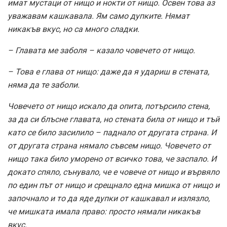
имат мустаци от нищо и нокти от нищо. Освен това аз
уважавам кашкавала. Ям само дупките. Нямат
никакъв вкус, но са много сладки.
– Главата ме заболя – казало човечето от нищо.
– Това е глава от нищо: даже да я удариш в стената,
няма да те заболи.
Човечето от нищо искало да опита, потърсило стена,
за да си блъсне главата, но стената била от нищо и тъй
като се било засилило – паднало от другата страна. И
от другата страна нямало съвсем нищо. Човечето от
нищо така било уморено от всичко това, че заспало. И
докато спяло, сънувало, че е човече от нищо и вървяло
по един път от нищо и срещнало една мишка от нищо и
започнало и то да яде дупки от кашкавал и излязло,
че мишката имала право: просто нямали никакъв
вкус.