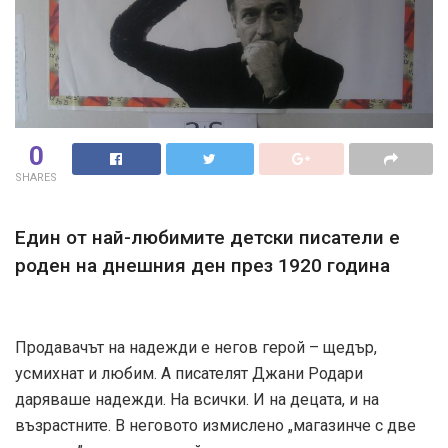
0
SHARES
Един от най-любимите детски писатели е
роден на днешния ден през 1920 година
Продавачът на надежди е негов герой – щедър,
усмихнат и любим. А писателят Джани Родари
даряваше надежди. На всички. И на децата, и на
възрастните. В неговото измислено „магазинче с две