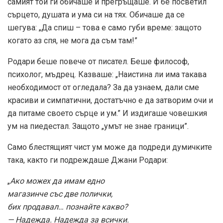
самият той ги обичаше и прегръщаше. И бе посветил
сърцето, душата и ума си на тях. Обичаше да се
шегува: „Да спиш – това е само губи време: защото
когато аз спя, не мога да съм там!”
Родари беше повече от писател. Беше философ,
психолог, мъдрец. Казваше: „Наистина ли има такава
необходимост от огледала? За да узнаем, дали сме
красиви и симпатични, достатъчно е да затворим очи и
да питаме своето сърце и ум.” И издигаше човешкия
ум на пиедестал. Защото „умът не знае граници”.
Само блестящият чист ум може да подреди думичките
така, както ги подреждаше Джани Родари:
„
Ако можех да имам едно
магазинче със две полички,
бих продавал… познайте какво?
— Надежда. Надежда за всички.