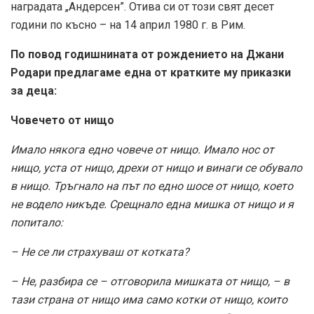
наградата „Андерсен”. Отива си от този свят десет
години по късно – на 14 април 1980 г. в Рим.
По повод годишнината от рождението на Джани
Родари предлагаме една от кратките му приказки
за деца:
Човечето от нищо
Имало някога едно човече от нищо. Имало нос от
нищо, уста от нищо, дрехи от нищо и винаги се обувало
в нищо. Тръгнало на път по едно шосе от нищо, което
не водело никъде. Срещнало една мишка от нищо и я
попитало:
– Не се ли страхуваш от котката?
– Не, разбира се – отговорила мишката от нищо, – в
тази страна от нищо има само котки от нищо, които