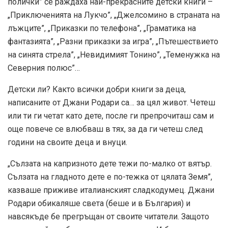
полички” се раждаха най-прекрасните детски книги –
„Приключенията на Лукчо”, „Джелсомино в страната на
лъжците”, „Приказки по телефона”, „Граматика на
фантазията”, „Разни приказки за игра”, „Пътешествието
на синята стрела”, „Невидимият Тонино”, „Теменужка на
Северния полюс”…
Детски ли? Както всички добри книги за деца,
написаните от Джани Родари са… за цял живот. Четеш
или ти ги четат като дете, после ги препрочиташ сам и
още повече се влюбваш в тях, за да ги четеш след
години на своите деца и внуци.
„Сълзата на капризното дете тежи по-малко от вятър.
Сълзата на гладното дете е по-тежка от цялата Земя”,
казваше приживе италианският сладкодумец. Джани
Родари обикаляше света (беше и в България) и
навсякъде бе прегръщан от своите читатели. Защото