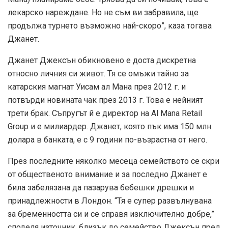
лекарско нареждане. Но не съм ви забравила, ще
продължа турнето възможно най-скоро”, каза тогава
Джанет.
Джанет Джексън обикновено е доста дискретна
относно личния си живот. Тя се омъжи тайно за
катарския магнат Уисам ал Мана през 2012 г. и
потвърди новината чак през 2013 г. Това е нейният
трети брак. Съпругът й е директор на Al Mana Retail
Group и е милиардер. Джанет, която пък има 150 млн.
долара в банката, е с 9 години по-възрастна от него.
През последните няколко месеца семейството се скри
от общественото внимание и за последно Джанет е
била забелязана да пазарува бебешки дрешки и
принадлежности в Лондон. “Тя е супер развълнувана
за бременността си и се справя изключително добре,”
споделя източник, близък до семейство Джексън пред