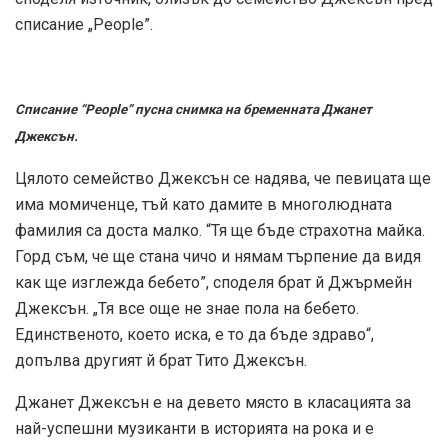
списание „People”.
Списание “People” пусна снимка на бременната Джанет
Джексън.
Цялото семейство Джексън се надява, че певицата ще
има момиченце, тъй като дамите в многолюдната
фамилия са доста малко. “Тя ще бъде страхотна майка.
Горд съм, че ще стана чичо и нямам търпение да видя
как ще изглежда бебето”, споделя брат й Джърмейн
Джексън. „Тя все още не знае пола на бебето.
Единственото, което иска, е то да бъде здраво“,
допълва другият й брат Тито Джексън.
Джанет Джексън е на девето място в класацията за
най-успешни музиканти в историята на рока и е