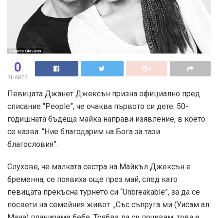
0
SHARES
Певицата Джанет Джексън призна официално пред
списание “People”, че очаква първото си дете. 50-
годишната бъдеща майка направи изявление, в което
се казва: “Ние благодарим на Бога за тази
благословия”.
Слухове, че малката сестра на Майкъл Джексън е
бременна, се появиха още през май, след като
певицата прекъсна турнето си “Unbreakable”, за да се
посвети на семейния живот. „Със съпруга ми (Уисам ал
Мана) планираме бебе. Трябва да си почивам, това е