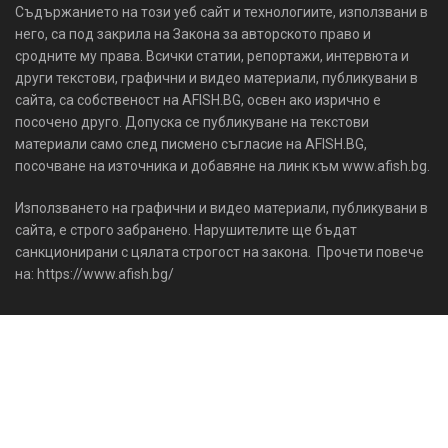
Съдържанието на този уеб сайт и технологиите, използвани в
него, са под закрила на Закона за авторското право и
сродните му права. Всички статии, репортажи, интервюта и
други текстови, графични и видео материали, публикувани в
сайта, са собственост на AFISH.BG, освен ако изрично е
посочено друго. Допуска се публикуване на текстови
материали само след писмено съгласие на AFISH.BG,
посочване на източника и добавяне на линк към www.afish.bg.
Използването на графични и видео материали, публикувани в
сайта, е строго забранено. Нарушителите ще бъдат
санкционирани с цялата строгост на закона. Прочети повече
на: https://www.afish.bg/