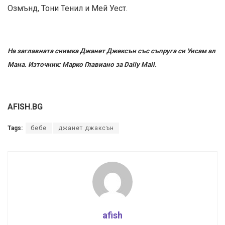
Озмънд, Тони Тенил и Мей Уест.
На заглавната снимка Джанет Джексън със съпруга си Уисам ал
Мана. Източник: Марко Главиано за Daily Mail.
AFISH.BG
Tags:
бебе
джанет джаксън
afish