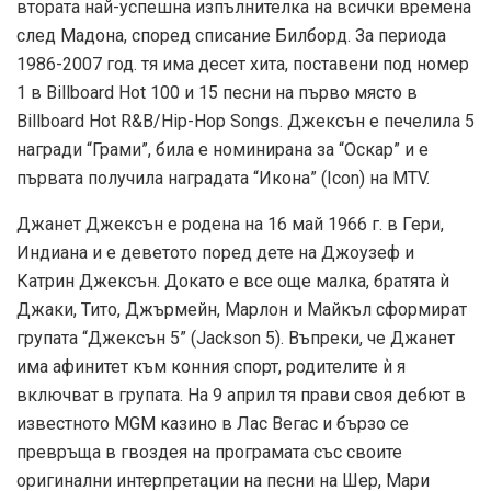
втората най-успешна изпълнителка на всички времена
след Мадона, според списание Билборд. За периода
1986-2007 год. тя има десет хита, поставени под номер
1 в Billboard Hot 100 и 15 песни на първо място в
Billboard Hot R&B/Hip-Hop Songs. Джексън е печелила 5
награди “Грами”, била е номинирана за “Оскар” и е
първата получила наградата “Икона” (Icon) на MTV.
Джанет Джексън е родена на 16 май 1966 г. в Гери,
Индиана и е деветото поред дете на Джоузеф и
Катрин Джексън. Докато е все още малка, братята ѝ
Джаки, Тито, Джърмейн, Марлон и Майкъл сформират
групата “Джексън 5” (Jackson 5). Въпреки, че Джанет
има афинитет към конния спорт, родителите ѝ я
включват в групата. На 9 април тя прави своя дебют в
известното MGM казино в Лас Вегас и бързо се
превръща в гвоздея на програмата със своите
оригинални интерпретации на песни на Шер, Мари