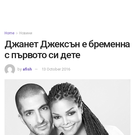
Home
Новини
Джанет Джексън е бременна
с първото си дете
by
afish
13 October 2016