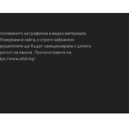
зползването на графични и видео материали,
бликувани в сайта, е строго забранено.
арушителите ще бъдат санкционирани с цялата
рогост на закона. Прочети повече на:
tps://www.afish.bg/