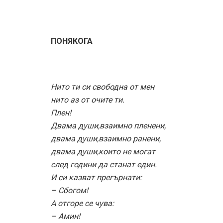
ПОНЯКОГА
Нито ти си свободна от мен
нито аз от очите ти.
Плен!
Двама души,взаимно пленени,
двама души,взаимно ранени,
двама души,които не могат
след години да станат един.
И си казват прегърнати:
– Сбогом!
А отгоре се чува:
– Амин!