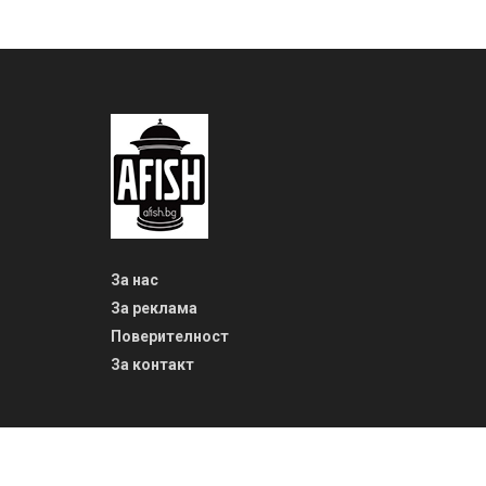
За нас
За реклама
Поверителност
За контакт