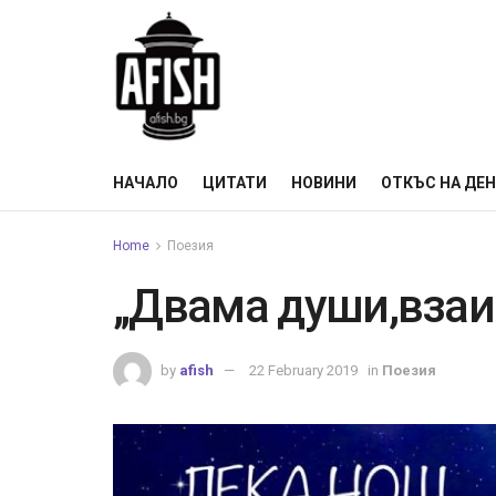
НАЧАЛО
ЦИТАТИ
НОВИНИ
ОТКЪС НА ДЕ
Home
Поезия
„Двама души,взаи
by
afish
22 February 2019
in
Поезия