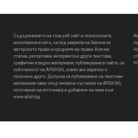
Съдържанието на този уеб сайт и технологиите,
И
използвани в него, са под закрила на Закона за
пу
авторското право и сродните му права. Всички
Н
статии, репортажи, интервюта и други текстови,
ст
графични и видео материали, публикувани в сайта, са
ht
собственост на AFISH.BG, освен ако изрично е
посочено друго. Допуска се публикуване на текстови
материали само след писмено съгласие на AFISH.BG,
посочване на източника и добавяне на линк към
www.afish.bg.