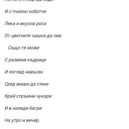
И с пчелно хоботче
Лека и вкусна роса
От цветните чашки да пие.
Също тя може
С развени къдрици
И поглед навъсен
Сред вихри да стене
Край стръмни чукари
И в хиляди багри
На утро и вечер,