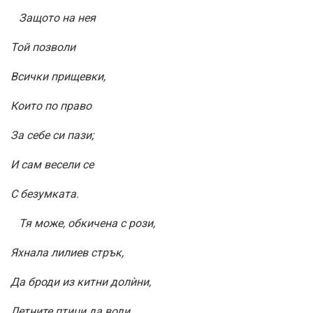
Защото на нея
Той позволи
Всички прищевки,
Които по право
За себе си пази;
И сам весели се
С безумката.
Тя може, обкичена с рози,
Яхнала лилиев стрък,
Да броди из китни долѝни,
Летните птици да води