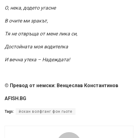
О, нека, додето угасне
В очите ми зракът,
Тя не отвръща от мене лика си,
Достойната моя водителка
И вечна утеха – Надеждата!
© Превод от немски: Венцеслав Константинов
AFISH.BG
Tags:
йохан волфганг фон гьоте