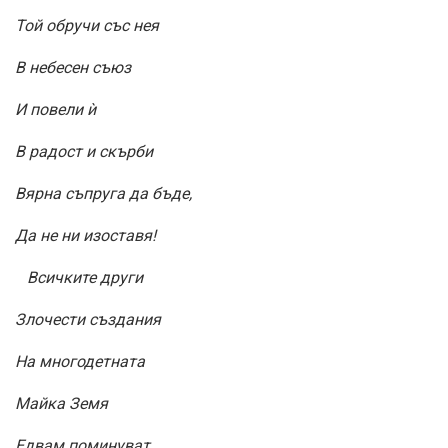
Той обручи със нея
В небесен съюз
И повели ѝ
В радост и скърби
Вярна съпруга да бъде,
Да не ни изоставя!
Всичките други
Злочести създания
На многодетната
Майка Земя
Едвам поминуват