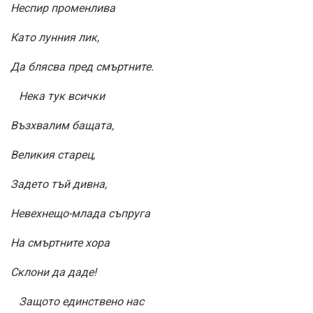
Неспир променлива
Като лунния лик,
Да блясва пред смъртните.
Нека тук всички
Възхвалим бащата,
Великия старец,
Задето тъй дивна,
Невехнещо-млада съпруга
На смъртните хора
Склони да даде!
Защото единствено нас