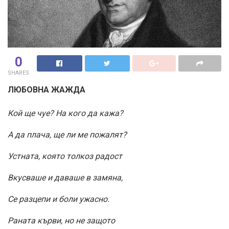
0
SHARES
ЛЮБОВНА ЖАЖДА
Кой ще чуе? На кого да кажа?
А да плача, ще ли ме пожалят?
Устната, която толкоз радост
Вкусваше и даваше в замяна,
Се разцепи и боли ужасно.
Раната кърви, но не защото