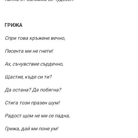
ГРИЖА
Спри това кръжене вечно,
Песента ми не гнети!
Ах, съчувствие сърдечно,
Щастие, къде си ти?
Да остана? Да побягна?
Стига този празен шум!
Радост щом не ми се падна,
Грижа, дай ми поне ум!