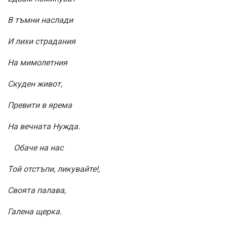
В тъмни наслади
И лихи страдания
На мимолетния
Скуден живот,
Превити в ярема
На вечната Нужда.
Обаче на нас
Той отстъпи, ликувайте!,
Своята палава,
Галена щерка.