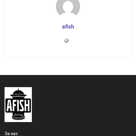
afish
За нас