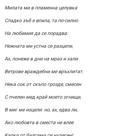
Милата ми в пламенна целувка
Сладко зъб е впила, та по-силно
На любимия да се порадва:
Нежната ми устна се разцепи,
Ах, понеже в дни на мраз и хали
Ветрове враждебни ме връхлитат.
Нека сок от скъпо грозде, смесен
С пчелен мед край моето огнище,
В миг ме изцели: но, ах, едва ли,
Ако любовта в сместа не влее
Капка от балсама си чудесен!