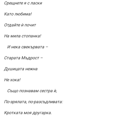
Срещнете я с ласки
Като любима!
Отдайте ѝ почит
На мила стопанка!
И нека свекървата –
Старата Мъдрост –
Душицата нежна
Не хока!
Също познавам сестра ѝ,
По-зрялата, по-разсъдливата:
Кротката моя другарка.