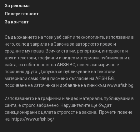
За реклама
Поверителност
За контакт
Съдържанието на този уеб сайт и технологиите, използвани в
него, са под закрила на Закона за авторското право и
сродните му права. Всички статии, репортажи, интервюта и
други текстови, графични и видео материали, публикувани в
сайта, са собственост на AFISH.BG, освен ако изрично е
посочено друго. Допуска се публикуване на текстови
материали само след писмено съгласие на AFISH.BG,
посочване на източника и добавяне на линк към www.afish.bg.
Използването на графични и видео материали, публикувани в
сайта, е строго забранено. Нарушителите ще бъдат
санкционирани с цялата строгост на закона. Прочети повече
на: https://www.afish.bg/