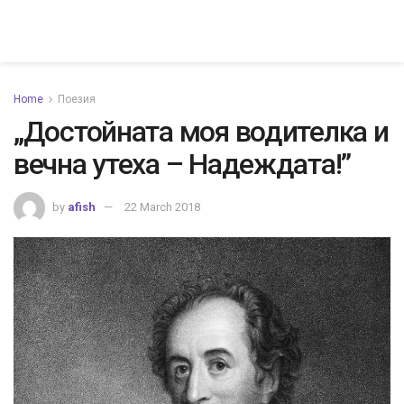
Home
Поезия
„Достойната моя водителка и
вечна утеха – Надеждата!”
by
afish
22 March 2018