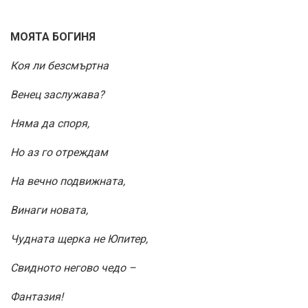
МОЯТА БОГИНЯ
Коя ли безсмъртна
Венец заслужава?
Няма да споря,
Но аз го отреждам
На вечно подвижната,
Винаги новата,
Чудната щерка не Юпитер,
Свидното негово чедо –
Фантазия!