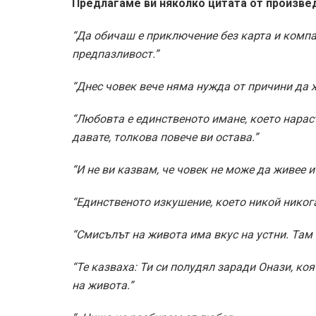
Предлагаме ви няколко цитата от произвед
“Да обичаш е приключение без карта и компа
предпазливост.”
“Днес човек вече няма нужда от причини да ж
“Любовта е единственото имане, което нарас
давате, толкова повече ви остава.”
“И не ви казвам, че човек не може да живее и
“Единственото изкушение, което никой никога
“Смисълът на живота има вкус на устни. Там 
“Те казваха: Ти си полудял заради Онази, ко
на живота.”