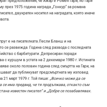
ират предположения, че Ажар е Ромен Гари, но Гари
му през 1975 година награда „Гонкур“ за романа
писател, двукратен носител на наградата, която иначе
вота.
пруг е на писателката Лесли Бланш и на
то се развежда. Година след развода с последната
убийство с барбитурати. Депресиран поради
ва с куршум в устата на 2 декември 1980 г. Истината
аяве около половин година след смъртта на Гари, на
 решават да публикуват предсмъртната му изповед
а 21 март 1979 г. Той пише:
„Всичко може да се
да се има предвид, че тя продължава, откакто съм
стана известен писател“ и „Добре се позабавлявах.