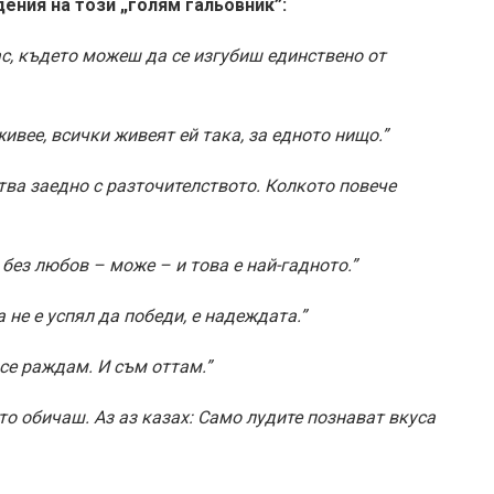
ения на този „голям гальовник”:
с, където можеш да се изгубиш единствено от
ивее, всички живеят ей така, за едното нищо.”
тва заедно с разточителството. Колкото повече
 без любов – може – и това е най-гадното.”
 не е успял да победи, е надеждата.”
се раждам. И съм оттам.”
ято обичаш. Аз аз казах: Само лудите познават вкуса