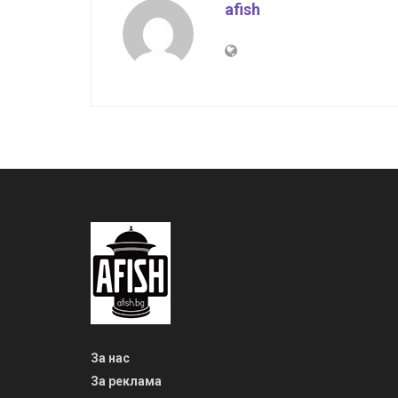
afish
За нас
За реклама