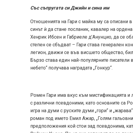
Със съпругата си Джийн и сина им
Отношенията на Гари с майка му са описани в
синът ѝ да стане посланик, кавалер на орден
Хенрик Ибсен и Габриеле д’Анунцио, да се об
степен се сбъдват – Гари става генерален ко
легион, движи се във висшето общество, бил 
Бързо става един най-популярните писатели в
небето“ получава наградата „Гонкур“.
Ромен Гари има вкус към мистификацията и л
с различни псевдоними, като основните са Р
игра на думи с руските думи „гори“ и „жарава“
роман под името Емил Ажар, „Голям гальовни
предположения кой стои зад псевдонима, кат