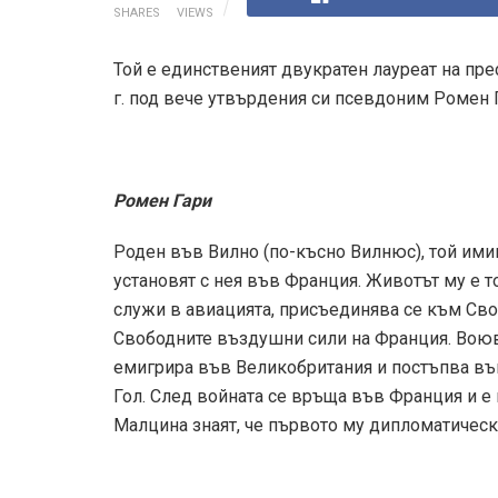
SHARES
VIEWS
Той е единственият двукратен лауреат на пре
г. под вече утвърдения си псевдоним Ромен Га
Ромен Гари
Роден във Вилно (по-късно Вилнюс), той имиг
установят с нея във Франция. Животът му е т
служи в авиацията, присъединява се към Сво
Свободните въздушни сили на Франция. Воюва
емигрира във Великобритания и постъпва въ
Гол. След войната се връща във Франция и е 
Малцина знаят, че първото му дипломатическ