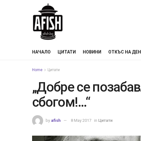
НАЧАЛО
ЦИТАТИ
НОВИНИ
ОТКЪС НА ДЕ
Home
Цитати
„Добре се позабав
сбогом!…“
by
afish
8 May 2017
in
Цитати