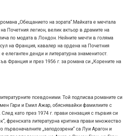
 романа „Обещанието на зората“.Майката е мечтала
а на Почетния легион, велик актьор в драмите на
лича по модата в Лондон. Нейните мечти в голяма
нсул на Франция, кавалер на ордена на Почетния
е елегантен денди и литературна знаменитост.
ъв Франция и през 1956 г. за романа си „Корените на
итературните псевдоними. Той подписва романите си
омен Гари и Емил Ажар, обяснявайки фамилиите с
. След като през 1974 г. прави сензация с първия си
к“, френската литературна критика прави множество
о първоначалните „заподозрени“ са Луи Арагон и