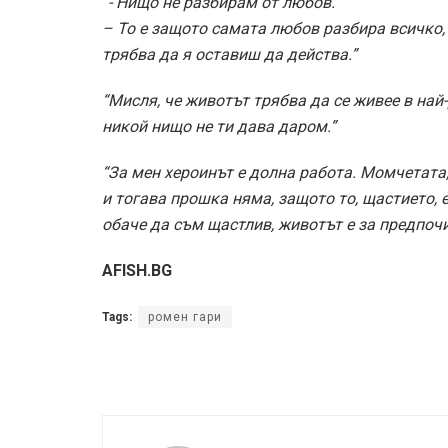
“- Нищо не разбирам от любов.
– То е защото самата любов разбира всичко,
трябва да я оставиш да действа.”
“Мисля, че животът трябва да се живее в най
никой нищо не ти дава даром.”
“За мен хероинът е долна работа. Момчетата,
и тогава прошка няма, защото то, щастието, 
обаче да съм щастлив, животът е за предпочи
AFISH.BG
Tags:
ромен гари