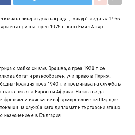
стижната литературна награда „Гонкур“: веднъж 1956
ри и втори път, през 1975 г., като Емил Ажар.
рира с майка си във Врашва, а през 1928 г. се
олкова богат и разнообразен, учи право в Париж,
бодна Франция през 1940 г. и преминава на служба в
 като пилот в Европа и Африка. Налага се да
в френската войска, във формирование на Шарл де
поканен на служба като дипломат и търговски аташе.
о назначение е в България.