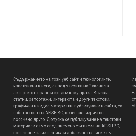
Съдържанието на този уеб сайт и технологиите,
И
използвани в него, са под закрила на Закона за
пу
авторското право и сродните му права. Всички
Н
статии, репортажи, интервюта и други текстови,
ст
графични и видео материали, публикувани в сайта, са
ht
собственост на AFISH.BG, освен ако изрично е
посочено друго. Допуска се публикуване на текстови
материали само след писмено съгласие на AFISH.BG,
посочване на източника и добавяне на линк към