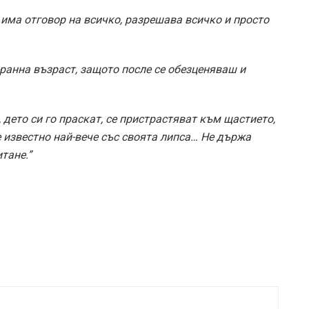
 има отговор на всичко, разрешава всичко и просто
-ранна възраст, защото после се обезценяваш и
 дето си го праскат, се пристрастяват към щастието,
е известно най-вече със своята липса… Не държа
тане.”