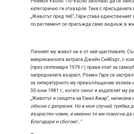
Реймон Кьоно. По-късно започват да се ланс
категорично ги отхвърля. Така с присъдената 
„Животът пред теб“, Гари става единственият 
по регламент се присъжда само веднъж в жи
Личният му живот не е от най-щастливите. Съ
американската актриса Джийн Сийбърг, с кои
(през септември 1979 г.) прави опит за само
напредналата възраст, Ромен Гари се застрел
за литературното му превъплъщение излиза н
30 юни 1981 г., когато синът и издателят му
„Животът и смъртта на Емил Ажар“, написана н
обясни с депресия. Но в моя случай, трябва 
възрастен човек, и именно тя ми помогна да 
Благодаря и сбогом!…“