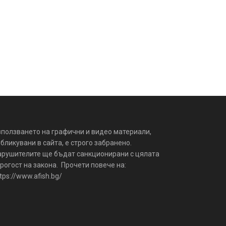
зползването на графични и видео материали,
бликувани в сайта, е строго забранено.
арушителите ще бъдат санкционирани с цялата
рогост на закона. Прочети повече на:
tps://www.afish.bg/